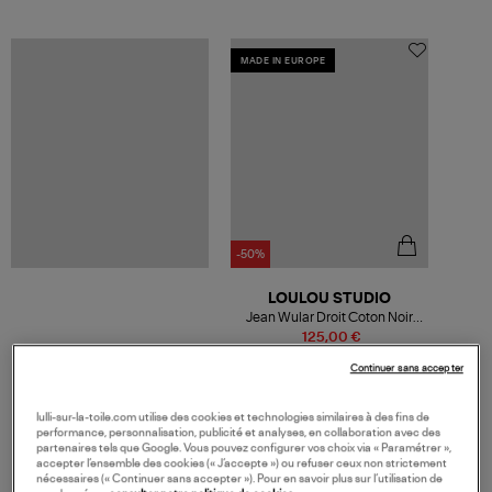
MADE IN EUROPE
-50%
LOULOU STUDIO
Jean Wular Droit Coton Noir
Délavé
125,00 €
250,00 €
Continuer sans accepter
lulli-sur-la-toile.com utilise des cookies et technologies similaires à des fins de
performance, personnalisation, publicité et analyses, en collaboration avec des
partenaires tels que Google. Vous pouvez configurer vos choix via « Paramétrer »,
VOS DERNIERS PRODUITS VUS
accepter l’ensemble des cookies (« J’accepte ») ou refuser ceux non strictement
nécessaires (« Continuer sans accepter »). Pour en savoir plus sur l’utilisation de