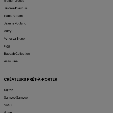
Golden Goose
Jérôme Dreyfuss
Isabel Marant
Jeanne Vouland
Autry
Vanessa Bruno
Ugg
Baobab Collection
Assouline
CRÉATEURS PRÊT-À-PORTER
Kujten
Samsoe Samsoe
Soeur
Ganni