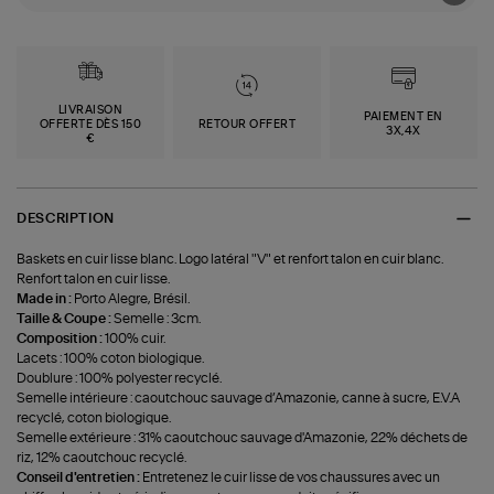
LIVRAISON
PAIEMENT EN
OFFERTE DÈS 150
RETOUR OFFERT
3X,4X
€
DESCRIPTION
Baskets en cuir lisse blanc. Logo latéral "V" et renfort talon en cuir blanc.
Renfort talon en cuir lisse.
Made in :
Porto Alegre, Brésil.
Taille & Coupe :
Semelle : 3cm.
Composition :
100% cuir.
Lacets : 100% coton biologique.
Doublure : 100% polyester recyclé.
Semelle intérieure : caoutchouc sauvage d’Amazonie, canne à sucre, E.V.A
recyclé, coton biologique.
Semelle extérieure : 31% caoutchouc sauvage d'Amazonie, 22% déchets de
riz, 12% caoutchouc recyclé.
Conseil d'entretien :
Entretenez le cuir lisse de vos chaussures avec un