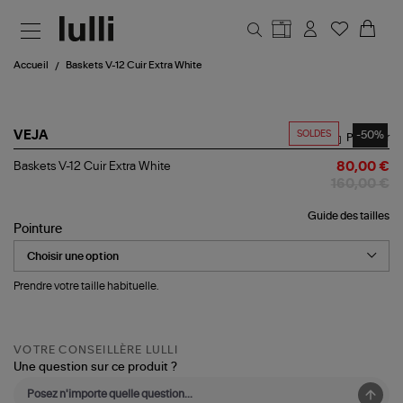
Aller au contenu principal
Accueil
Baskets V-12 Cuir Extra White
SOLDES
-50%
VEJA
Partager
Baskets
Baskets V-12 Cuir Extra White
80,00 €
V-
160,00 €
12
Cuir
Guide des tailles
Extra
Pointure
White
Prendre votre taille habituelle.
VOTRE CONSEILLÈRE LULLI
Une question sur ce produit ?