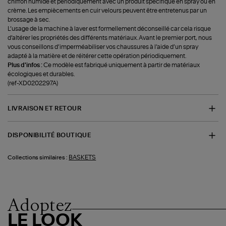
chiffon humide et périodiquement avec un produit spécifique en spray ou en
crème. Les empiècements en cuir velours peuvent être entretenus par un
brossage à sec.
L’usage de la machine à laver est formellement déconseillé car cela risque
d’altérer les propriétés des différents matériaux. Avant le premier port, nous
vous conseillons d’imperméabiliser vos chaussures à l’aide d’un spray
adapté à la matière et de réitérer cette opération périodiquement.
Plus d'infos :
Ce modèle est fabriqué uniquement à partir de matériaux
écologiques et durables.
(ref-XD0202297A)
LIVRAISON ET RETOUR
DISPONIBILITÉ BOUTIQUE
BASKETS
Collections similaires :
Adoptez
LE LOOK