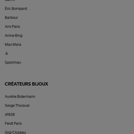
Éric Bompard
Barbour
Ami Paris
Anine Bing
Max Mara
&
Sportmax
CRÉATEURS BIJOUX
Aurélie Bidermann
Serge Thoraval
d1928
Feidt Paris
Gigi Clozeau