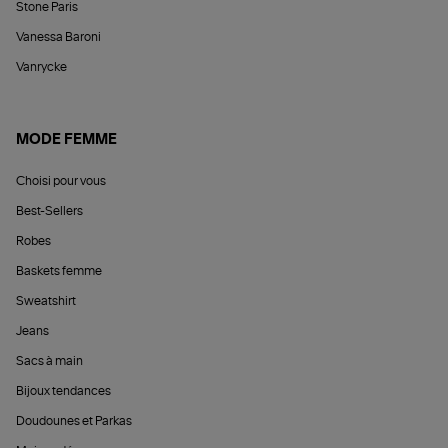
Stone Paris
Vanessa Baroni
Vanrycke
MODE FEMME
Choisi pour vous
Best-Sellers
Robes
Baskets femme
Sweatshirt
Jeans
Sacs à main
Bijoux tendances
Doudounes et Parkas