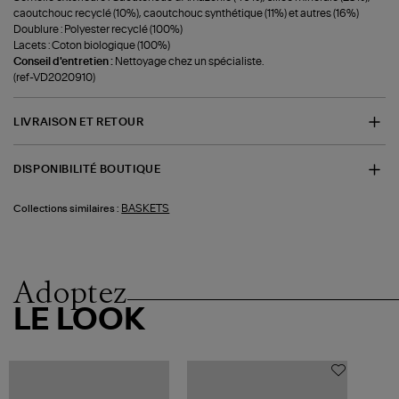
caoutchouc recyclé (10%), caoutchouc synthétique (11%) et autres (16%)
Doublure : Polyester recyclé (100%)
Lacets : Coton biologique (100%)
Conseil d'entretien :
Nettoyage chez un spécialiste.
(ref-VD2020910)
LIVRAISON ET RETOUR
DISPONIBILITÉ BOUTIQUE
BASKETS
Collections similaires :
Adoptez
LE LOOK