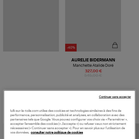
-40%
AURELIE BIDERMANN
Manchette Atalide Doré
327,00 €
545,00 €
Continuer sans accepter
VOS DERNIERS PRODUITS VUS
lulli-sur-la-toile.com utilise des cookies et technologies similaires à des fins de
performance, personnalisation, publicité et analyses, en collaboration avec des
partenaires tels que Google. Vous pouvez configurer vos choix via « Paramétrer »,
accepter l’ensemble des cookies (« J’accepte ») ou refuser ceux non strictement
nécessaires (« Continuer sans accepter »). Pour en savoir plus sur l’utilisation de
vos données,
consulter notre politique de cookies