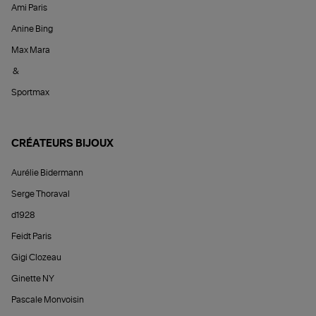
Ami Paris
Anine Bing
Max Mara
&
Sportmax
CRÉATEURS BIJOUX
Aurélie Bidermann
Serge Thoraval
d1928
Feidt Paris
Gigi Clozeau
Ginette NY
Pascale Monvoisin