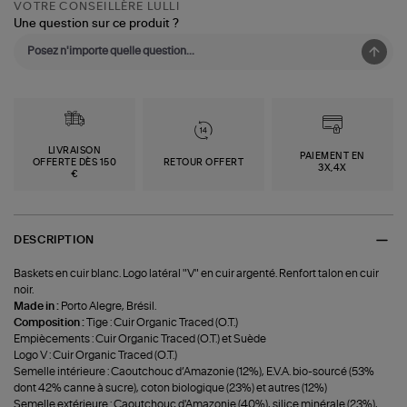
VOTRE CONSEILLÈRE LULLI
Une question sur ce produit ?
LIVRAISON
PAIEMENT EN
OFFERTE DÈS 150
RETOUR OFFERT
3X,4X
€
DESCRIPTION
Baskets en cuir blanc. Logo latéral "V" en cuir argenté. Renfort talon en cuir
noir.
Made in :
Porto Alegre, Brésil.
Composition :
Tige : Cuir Organic Traced (O.T.)
Empiècements : Cuir Organic Traced (O.T.) et Suède
Logo V : Cuir Organic Traced (O.T.)
Semelle intérieure : Caoutchouc d’Amazonie (12%), E.V.A. bio-sourcé (53%
dont 42% canne à sucre), coton biologique (23%) et autres (12%)
Semelle extérieure : Caoutchouc d'Amazonie (40%), silice minérale (23%),