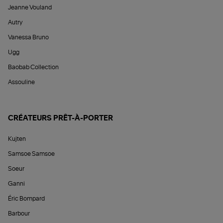
Jeanne Vouland
Autry
Vanessa Bruno
Ugg
Baobab Collection
Assouline
CRÉATEURS PRÊT-À-PORTER
Kujten
Samsoe Samsoe
Soeur
Ganni
Éric Bompard
Barbour