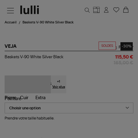
Aller au contenu principal
Accueil
Baskets V-90 White Silver Black
SOLDES
-30%
VEJA
Partager
Baskets
Baskets V-90 White Silver Black
115,50 €
V-
165,00 €
90
White
Silver
Black
+
1
Voir plus
Pointure
Prendre votre taille habituelle.