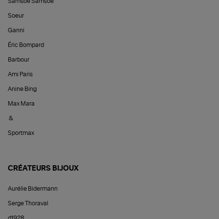
Samsoe Samsoe
Soeur
Ganni
Éric Bompard
Barbour
Ami Paris
Anine Bing
Max Mara
&
Sportmax
CRÉATEURS BIJOUX
Aurélie Bidermann
Serge Thoraval
d1928