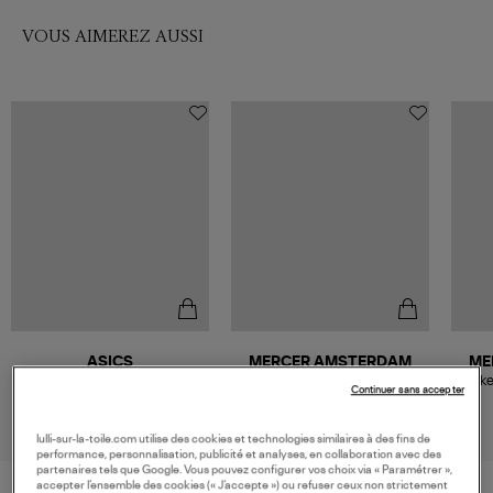
VOUS AIMEREZ AUSSI
ASICS
MERCER AMSTERDAM
ME
Baskets Gel-1130 Cloud Grey
Baskets The Re-Run High
Baske
Continuer sans accepter
Oatmeal
Frequency Silver
100,00 €
169,00 €
lulli-sur-la-toile.com utilise des cookies et technologies similaires à des fins de
performance, personnalisation, publicité et analyses, en collaboration avec des
partenaires tels que Google. Vous pouvez configurer vos choix via « Paramétrer »,
accepter l’ensemble des cookies (« J’accepte ») ou refuser ceux non strictement