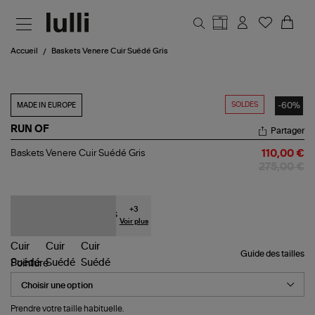
Aller au contenu principal
Accueil
Baskets Venere Cuir Suédé Gris
SOLDES
-60%
MADE IN EUROPE
RUN OF
Partager
Baskets
Baskets Venere Cuir Suédé Gris
110,00 €
Venere
275,00 €
Cuir
Suédé
Gris
+
3
Voir plus
Guide des tailles
Pointure
Prendre votre taille habituelle.