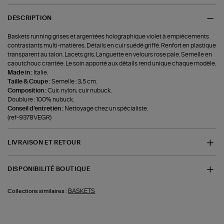
DESCRIPTION
Baskets running grises et argentées holographique violet à empiècements
contrastants multi-matières. Détails en cuir suédé griffé. Renfort en plastique
transparent au talon. Lacets gris. Languette en velours rose pale. Semelle en
caoutchouc crantée. Le soin apporté aux détails rend unique chaque modèle.
Made in :
Italie.
Taille & Coupe :
Semelle : 3,5 cm.
Composition :
Cuir, nylon, cuir nubuck.
Doublure : 100% nubuck.
Conseil d'entretien :
Nettoyage chez un spécialiste.
(ref-9378VEGR)
LIVRAISON ET RETOUR
DISPONIBILITÉ BOUTIQUE
BASKETS
Collections similaires :