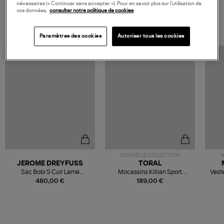
nécessaires (« Continuer sans accepter »). Pour en savoir plus sur l’utilisation de
vos données,
consulter notre politique de cookies
VOS DERNIERS PRODUITS VUS
Paramètres des cookies
Autoriser tous les cookies
NOUVELLE COLLECTION
N
JEROME DREYFUSS
TORAL
Sac Bobi S Cuir Lamé
Mocassins Killian Sport
Veste
Champagne
Mousse
480,00 €
189,00 €