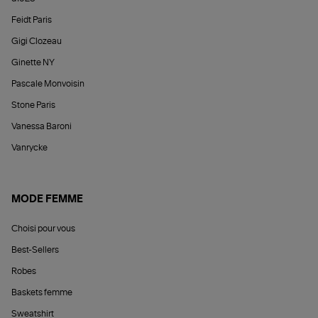
Feidt Paris
Gigi Clozeau
Ginette NY
Pascale Monvoisin
Stone Paris
Vanessa Baroni
Vanrycke
MODE FEMME
Choisi pour vous
Best-Sellers
Robes
Baskets femme
Sweatshirt