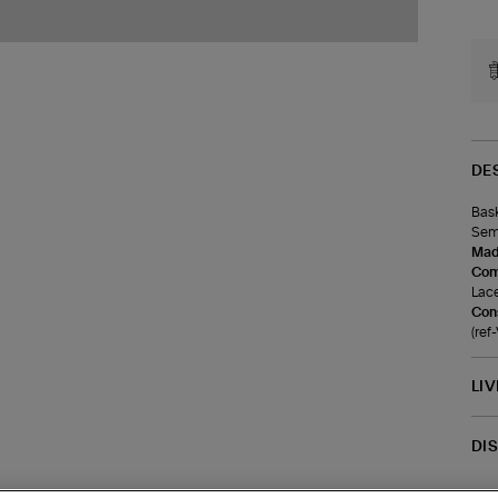
DE
Bask
Seme
Made
Com
Lace
Cons
(re
LI
DI