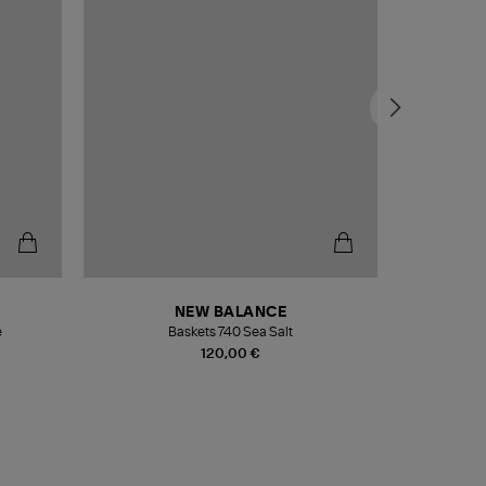
NEW BALANCE
e
Baskets 740 Sea Salt
Veste
120,00 €