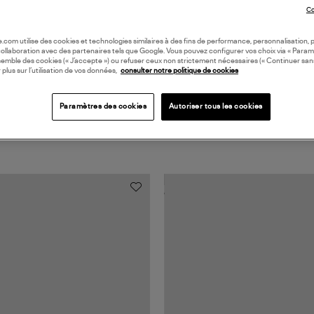
Coll
Co
oile.com utilise des cookies et technologies similaires à des fins de performance, personnalisation, p
collaboration avec des partenaires tels que Google. Vous pouvez configurer vos choix via « Param
semble des cookies (« J’accepte ») ou refuser ceux non strictement nécessaires (« Continuer san
 plus sur l’utilisation de vos données,
consulter notre politique de cookies
Paramètres des cookies
Autoriser tous les cookies