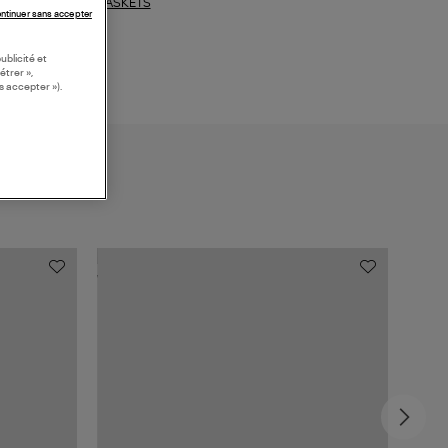
BASKETS
ections similaires :
ntinuer sans accepter
ublicité et
étrer »,
s accepter »).