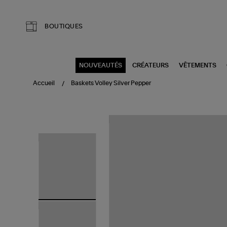
Aller au contenu principal
BOUTIQUES
NOUVEAUTÉS
CRÉATEURS
VÊTEMENTS
Accueil
Baskets Volley Silver Pepper