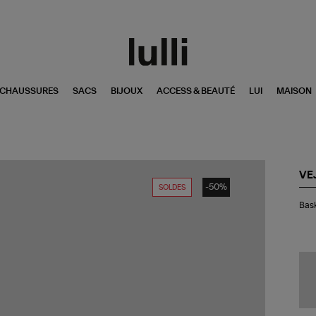
CHAUSSURES
SACS
BIJOUX
ACCESS & BEAUTÉ
LUI
MAISON
VE
-50%
SOLDES
Bas
Bask
Vol
Sil
Pe