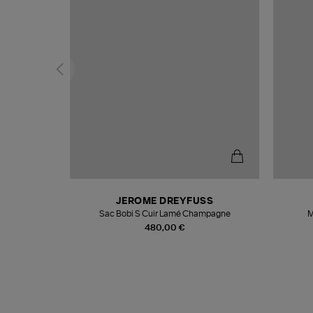
N
JEROME DREYFUSS
te
Sac Bobi S Cuir Lamé Champagne
M
480,00 €