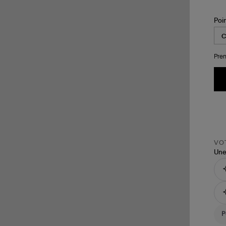
Poi
Pren
VOT
Une