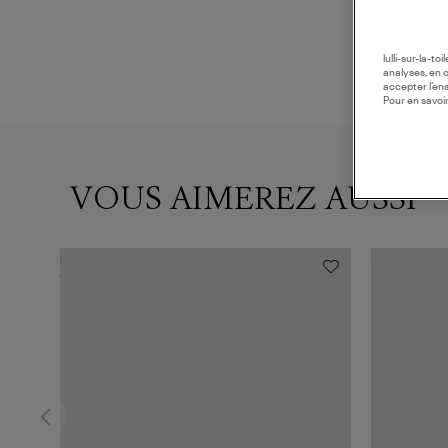
lulli-sur-la-t
analyses, en 
accepter l’en
Pour en savoir
VOUS AIMEREZ AUSSI