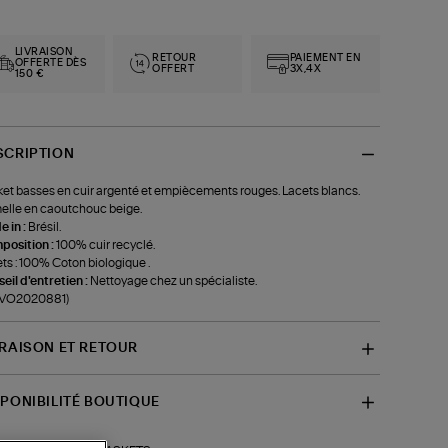
LIVRAISON
RETOUR
PAIEMENT EN
OFFERTE DÈS
OFFERT
3X,4X
150 €
SCRIPTION
et basses en cuir argenté et empiècements rouges. Lacets blancs.
lle en caoutchouc beige.
 in :
Brésil.
position :
100% cuir recyclé.
ts : 100% Coton biologique .
eil d'entretien :
Nettoyage chez un spécialiste.
f-VO2020881)
VRAISON ET RETOUR
SPONIBILITÉ BOUTIQUE