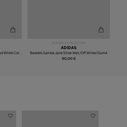
-5
NOUVELLE COLLECTION
ADIDAS
ud White Core
Baskets Samba Jane Silver Met./Off White/Gum4
90,00 €