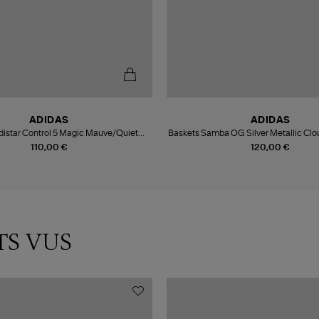
ADIDAS
ADIDAS
distar Control 5 Magic Mauve/Quiet
Baskets Samba OG Silver Metallic Clo
Crimson/Distilled Pink
White
110,00 €
120,00 €
TS VUS