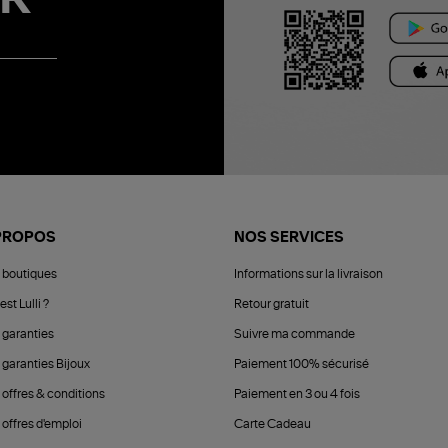
PROPOS
NOS SERVICES
 boutiques
Informations sur la livraison
est Lulli ?
Retour gratuit
 garanties
Suivre ma commande
 garanties Bijoux
Paiement 100% sécurisé
 offres & conditions
Paiement en 3 ou 4 fois
offres d'emploi
Carte Cadeau