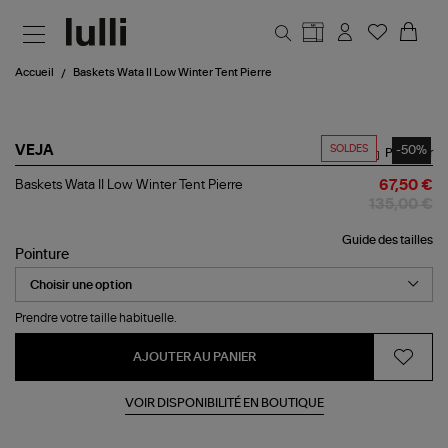
Aller au contenu principal
Accueil
Baskets Wata II Low Winter Tent Pierre
SOLDES
-50%
VEJA
Partager
Baskets
Baskets Wata II Low Winter Tent Pierre
67,50 €
Wata
135,00 €
II
Low
Guide des tailles
Winter
Pointure
Tent
Pierre
Prendre votre taille habituelle.
AJOUTER AU PANIER
VOIR DISPONIBILITÉ EN BOUTIQUE