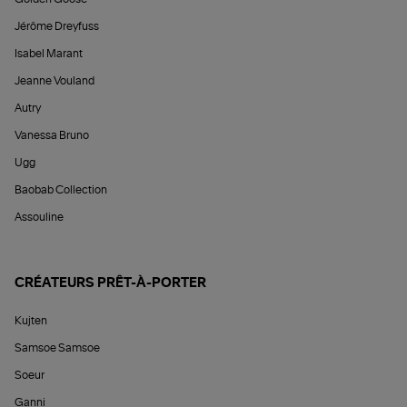
Jérôme Dreyfuss
Isabel Marant
Jeanne Vouland
Autry
Vanessa Bruno
Ugg
Baobab Collection
Assouline
CRÉATEURS PRÊT-À-PORTER
Kujten
Samsoe Samsoe
Soeur
Ganni