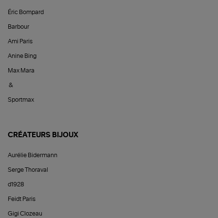
Éric Bompard
Barbour
Ami Paris
Anine Bing
Max Mara
&
Sportmax
CRÉATEURS BIJOUX
Aurélie Bidermann
Serge Thoraval
d1928
Feidt Paris
Gigi Clozeau