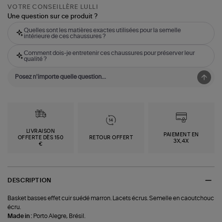
VOTRE CONSEILLÈRE LULLI
Une question sur ce produit ?
Quelles sont les matières exactes utilisées pour la semelle
intérieure de ces chaussures ?
Comment dois-je entretenir ces chaussures pour préserver leur
qualité ?
LIVRAISON
PAIEMENT EN
OFFERTE DÈS 150
RETOUR OFFERT
3X,4X
€
DESCRIPTION
Basket basses effet cuir suédé marron. Lacets écrus. Semelle en caoutchouc
écru.
Made in :
Porto Alegre, Brésil.