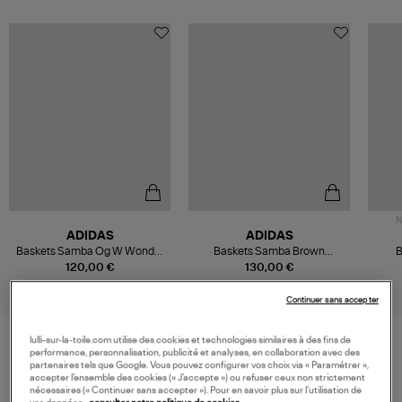
N
ADIDAS
ADIDAS
Baskets Samba Og W Wonder
Baskets Samba Brown
B
White/Dusky Bronze/Gold
Desert/Warm Vanilla/Wonder
Strat
120,00 €
130,00 €
Met.
Mauve
Continuer sans accepter
lulli-sur-la-toile.com utilise des cookies et technologies similaires à des fins de
performance, personnalisation, publicité et analyses, en collaboration avec des
partenaires tels que Google. Vous pouvez configurer vos choix via « Paramétrer »,
VOS DERNIERS PRODUITS VUS
accepter l’ensemble des cookies (« J’accepte ») ou refuser ceux non strictement
nécessaires (« Continuer sans accepter »). Pour en savoir plus sur l’utilisation de