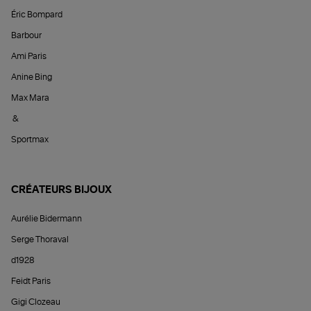
Éric Bompard
Barbour
Ami Paris
Anine Bing
Max Mara
&
Sportmax
CRÉATEURS BIJOUX
Aurélie Bidermann
Serge Thoraval
d1928
Feidt Paris
Gigi Clozeau