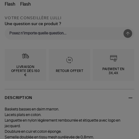
VOTRE CONSEILLÈRE LULLI
Une question sur ce produit ?
LIVRAISON
PAIEMENT EN
OFFERTE DÈS 150
RETOUR OFFERT
3X,4X
€
DESCRIPTION
Baskets basses en daim marron.
Lacets plats en coton.
Languette en nylon légèrement rembourrée et étiquette avec logo en
jacquard.
Doublure en cuir et coton éponge.
Semelle doublée en tissu mesh surélevée de 0,8mm.