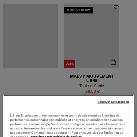
MADE IN EUROPE
-50%
MAEVY MOUVEMENT
LIBRE
Top Leor Sable
89,50 €
179,00 €
Continuer sans accepter
lulli-sur-la-toile.com utilise des cookies et technologies similaires à des fins de
performance, personnalisation, publicité et analyses, en collaboration avec des
VOS DERNIERS PRODUITS VUS
partenaires tels que Google. Vous pouvez configurer vos choix via « Paramétrer »,
accepter l’ensemble des cookies (« J’accepte ») ou refuser ceux non strictement
nécessaires (« Continuer sans accepter »). Pour en savoir plus sur l’utilisation de