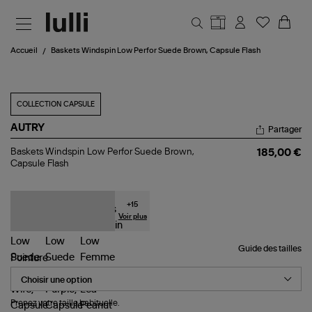
Aller au contenu principal
Accueil
Baskets Windspin Low Perfor Suede Brown, Capsule Flash
COLLECTION CAPSULE
AUTRY
Partager
Baskets
Baskets Windspin Low Perfor Suede Brown,
185,00 €
Windspin
Capsule Flash
Low
Perfor
Suede
Brown,
+
15
Capsule
Voir plus
Flash
Guide des tailles
Pointure
Prenez votre taille habituelle.