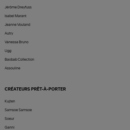
Jérôme Dreyfuss
Isabel Marant
Jeanne Vouland
Autry
Vanessa Bruno
Ugg
Baobab Collection
Assouline
CRÉATEURS PRÊT-À-PORTER
Kujten
Samsoe Samsoe
Soeur
Ganni