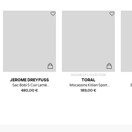
NOUVELLE COLLECTION
JEROME DREYFUSS
TORAL
Sac Bobi S Cuir Lamé
Mocassins Killian Sport
Champagne
Mousse
480,00 €
189,00 €