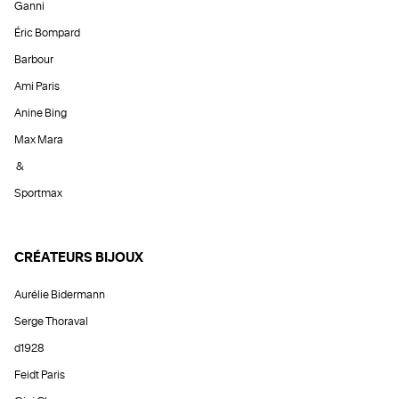
Ganni
Éric Bompard
Barbour
Ami Paris
Anine Bing
Max Mara
&
Sportmax
CRÉATEURS BIJOUX
Aurélie Bidermann
Serge Thoraval
d1928
Feidt Paris