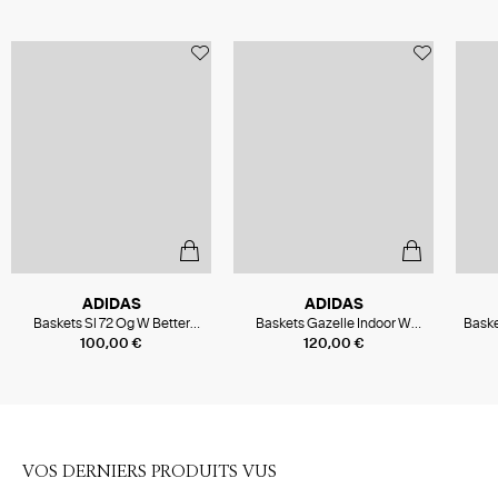
ADIDAS
ADIDAS
Baskets Sl 72 Og W Better
Baskets Gazelle Indoor W
Bask
Scarlet/Bliss Pink/Off White
Better Scarlet/Light
Tr
100,00 €
120,00 €
Pink/Gum4
VOS DERNIERS PRODUITS VUS