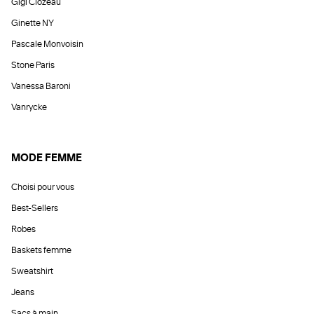
Gigi Clozeau
Ginette NY
Pascale Monvoisin
Stone Paris
Vanessa Baroni
Vanrycke
MODE FEMME
Choisi pour vous
Best-Sellers
Robes
Baskets femme
Sweatshirt
Jeans
Sacs à main