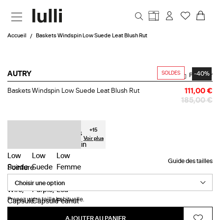
Aller au contenu principal
Accueil
Baskets Windspin Low Suede Leat Blush Rut
SOLDES
-40%
AUTRY
Partager
Baskets
Baskets Windspin Low Suede Leat Blush Rut
111,00 €
Windspin
185,00 €
Low
Suede
Leat
Blush
+
15
Rut
Voir plus
Guide des tailles
Pointure
Prenez votre taille habituelle.
AJOUTER AU PANIER