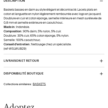
DESCRIPTION
Baskets basses en daim au style élégant et décontracté. Lacets plats en
coton et languette en nylon légèrement rembourrée avec logo en jacquard.
Doublure en cuir et coton éponge, semelle intérieure en mesh surélevée de
0,8 mm et semelle extérieure en caoutchouc.
Made in :
Indonésie.
Composition :
90% daim, 5% nylon, 5% cuir.
Doublure : 30% cuir, 65% coton éponge, 5% nylon.
Semelle : 100% caoutchouc.
Conseil d'entretien :
Nettoyage chez un spécialiste.
(ref-WSLWUB29)
LIVRAISON ET RETOUR
DISPONIBILITÉ BOUTIQUE
BASKETS
Collections similaires :
Adoptez