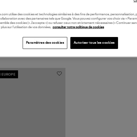
Co
oile.com utilise des cookies et technologies similaires à des fins de performance, personnalisation, p
collaboration avec des partenaires tels que Google. Vous pouvez configurer vos choix via « Param
semble des cookies (« J’accepte ») ou refuser ceux non strictement nécessaires (« Continuer san
 plus sur l’utilisation de vos données,
consulter notre politique de cookies
Paramètres des cookies
Autoriser tous les cookies
N EUROPE