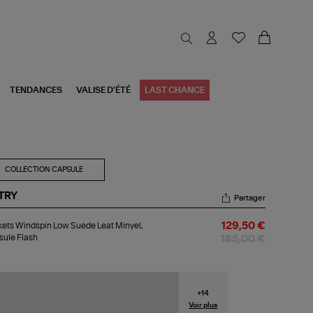
TENDANCES
VALISE D'ÉTÉ
LAST CHANCE
COLLECTION CAPSULE
TRY
Partager
kets
ets Windspin Low Suede Leat Minyel,
129,50 €
ndspin
ule Flash
w
185,00 €
ede
t
yel,
psule
+
14
sh
Voir plus