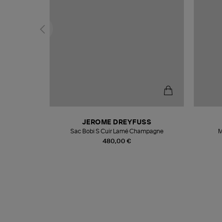
N
JEROME DREYFUSS
te
Sac Bobi S Cuir Lamé Champagne
M
480,00 €