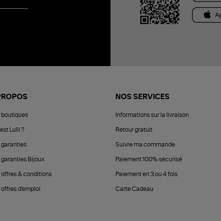
PROPOS
NOS SERVICES
 boutiques
Informations sur la livraison
est Lulli ?
Retour gratuit
 garanties
Suivre ma commande
 garanties Bijoux
Paiement 100% sécurisé
 offres & conditions
Paiement en 3 ou 4 fois
offres d'emploi
Carte Cadeau