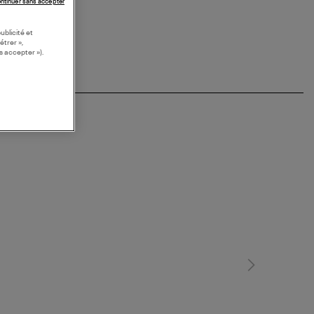
ntinuer sans accepter
ublicité et
étrer »,
s accepter »).