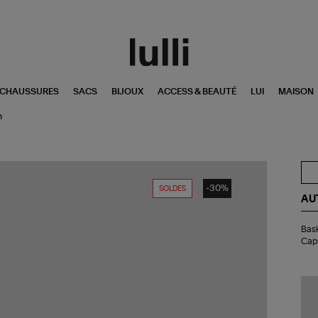
CHAUSSURES
SACS
BIJOUX
ACCESS & BEAUTÉ
LUI
MAISON
h
-30%
SOLDES
AU
Bas
Bask
Wi
Caps
Lo
Su
Lea
Min
Ca
Fla