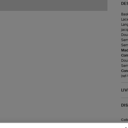
DE
Bask
Lace
Lang
jacq
Doub
Seme
Seme
Made
Com
Doub
Seme
Cons
(re
LI
DI
Coll