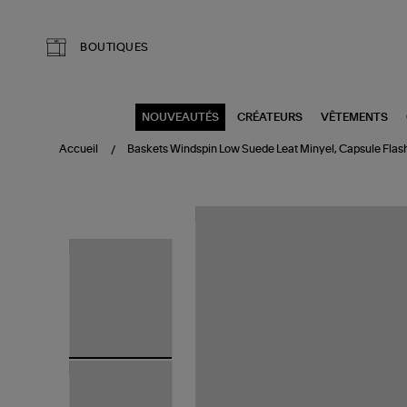
Aller au contenu principal
BOUTIQUES
NOUVEAUTÉS
CRÉATEURS
VÊTEMENTS
Accueil
Baskets Windspin Low Suede Leat Minyel, Capsule Flas