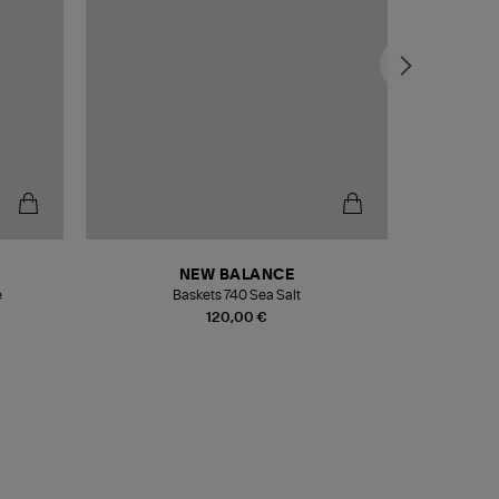
NEW BALANCE
e
Baskets 740 Sea Salt
Veste
120,00 €