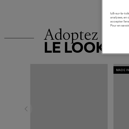
lulli-sur-la-t
analyses, en 
accepter l’en
Pour en savoir
Adoptez
LE LOOK
MADE I