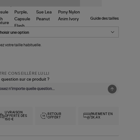
Guide des tailles
nture
ez votre taille habituelle.
RE CONSEILLÈRE LULLI
 question sur ce produit ?
LIVRAISON
RETOUR
PAIEMENT EN
OFFERTE DÈS
OFFERT
3X,4X
150 €