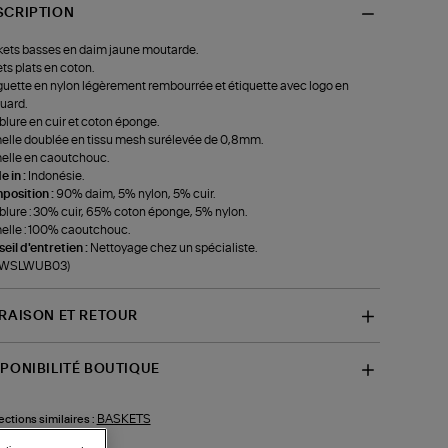
SCRIPTION
ets basses en daim jaune moutarde.
ts plats en coton.
uette en nylon légèrement rembourrée et étiquette avec logo en
uard.
lure en cuir et coton éponge.
lle doublée en tissu mesh surélevée de 0,8mm.
lle en caoutchouc.
 in :
Indonésie.
position :
90% daim, 5% nylon, 5% cuir.
lure : 30% cuir, 65% coton éponge, 5% nylon.
lle : 100% caoutchouc.
eil d'entretien :
Nettoyage chez un spécialiste.
f-WSLWUB03)
VRAISON ET RETOUR
SPONIBILITÉ BOUTIQUE
BASKETS
ections similaires :