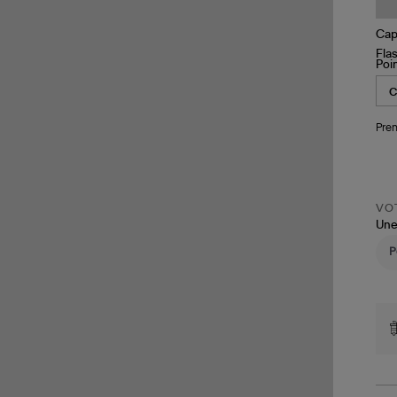
Poi
Pren
VOT
Une