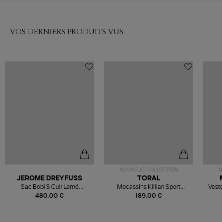
VOS DERNIERS PRODUITS VUS
NOUVELLE COLLECTION
N
JEROME DREYFUSS
TORAL
Sac Bobi S Cuir Lamé
Mocassins Killian Sport
Veste
Champagne
Mousse
480,00 €
189,00 €