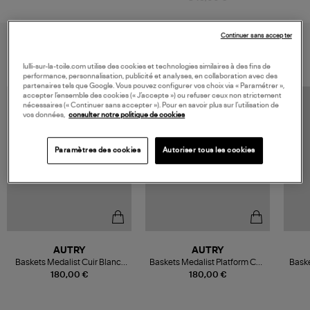
Continuer sans accepter
VOUS AIMEREZ AUSSI
lulli-sur-la-toile.com utilise des cookies et technologies similaires à des fins de
performance, personnalisation, publicité et analyses, en collaboration avec des
partenaires tels que Google. Vous pouvez configurer vos choix via « Paramétrer »,
accepter l’ensemble des cookies (« J’accepte ») ou refuser ceux non strictement
nécessaires (« Continuer sans accepter »). Pour en savoir plus sur l’utilisation de
vos données,
consulter notre politique de cookies
Paramètres des cookies
Autoriser tous les cookies
AUTRY
AUTRY
Baskets Medalist Cuir Blanc,
Baskets Medalist Platform Cuir
Baske
Beige, Noir
Blanc
180,00 €
180,00 €