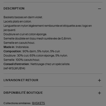
DESCRIPTION
Baskets basses en daim violet.
Lacets plats en coton.
Languette en nylon légèrement rembourrée et étiquette avec logo en
jacquard.
Doublure en cuir et coton éponge.
Semelle doublée en tissu mesh surélevée de 0,8mm.
Semelle en caoutchouc.
Made in :
Indonésie.
Composition :
90% daim, 5% nylon, 5% cuir.
Doublure : 30% cuir, 65% coton éponge, 5% nylon.
Semelle : 100% caoutchouc.
Conseil d'entretien :
Nettoyage chez un spécialiste.
(ref-WSLWUB14)
LIVRAISON ET RETOUR
DISPONIBILITÉ BOUTIQUE
BASKETS
Collections similaires :