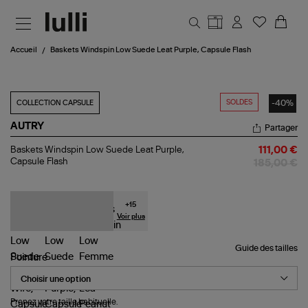
Aller au contenu principal
Accueil
Baskets Windspin Low Suede Leat Purple, Capsule Flash
SOLDES
-40%
COLLECTION CAPSULE
AUTRY
Partager
Baskets
Baskets Windspin Low Suede Leat Purple,
111,00 €
Windspin
Capsule Flash
185,00 €
Low
Suede
Leat
Purple,
+
15
Capsule
Voir plus
Flash
Guide des tailles
Pointure
Prenez votre taille habituelle.