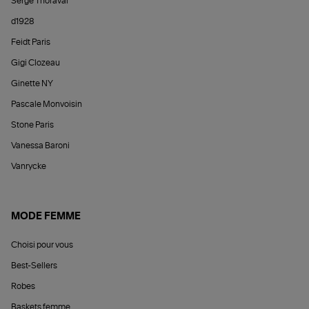
Serge Thoraval
d1928
Feidt Paris
Gigi Clozeau
Ginette NY
Pascale Monvoisin
Stone Paris
Vanessa Baroni
Vanrycke
MODE FEMME
Choisi pour vous
Best-Sellers
Robes
Baskets femme