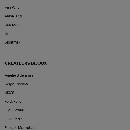
Ami Paris
Anine Bing
Max Mara
&
Sportmax
CRÉATEURS BIJOUX
Aurélie Bidermann
Serge Thoraval
d1928
Feidt Paris
Gigi Clozeau
Ginette NY
Pascale Monvoisin