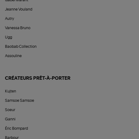
Jeanne Vouland
Autry
Vanessa Bruno
Ugg
Baobab Collection
Assouline
CRÉATEURS PRÊT-À-PORTER
Kujten
Samsoe Samsoe
Soeur
Ganni
Éric Bompard
Barbour