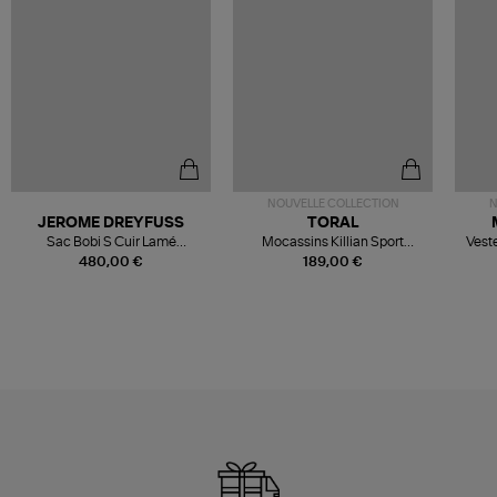
NOUVELLE COLLECTION
N
JEROME DREYFUSS
TORAL
Sac Bobi S Cuir Lamé
Mocassins Killian Sport
Veste
Champagne
Mousse
480,00 €
189,00 €