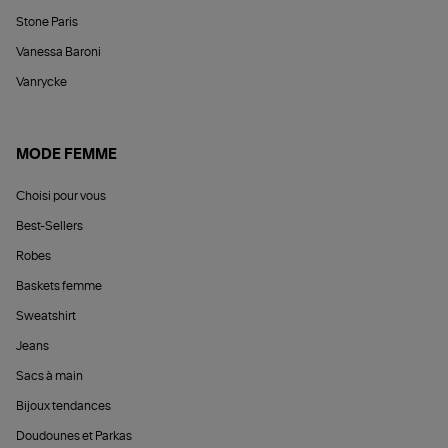
Stone Paris
Vanessa Baroni
Vanrycke
MODE FEMME
Choisi pour vous
Best-Sellers
Robes
Baskets femme
Sweatshirt
Jeans
Sacs à main
Bijoux tendances
Doudounes et Parkas