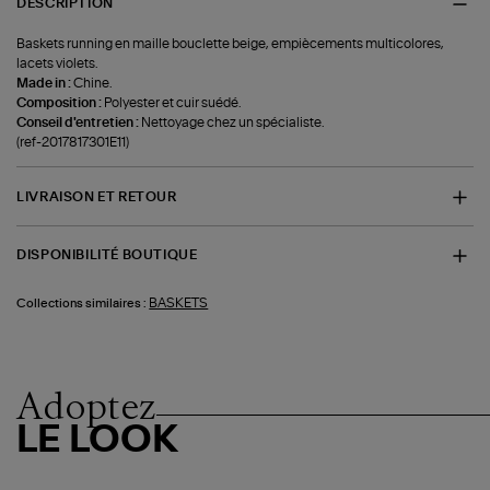
DESCRIPTION
Baskets running en maille bouclette beige, empiècements multicolores,
lacets violets.
Made in :
Chine.
Composition :
Polyester et cuir suédé.
Conseil d'entretien :
Nettoyage chez un spécialiste.
(ref-2017817301E11)
LIVRAISON ET RETOUR
DISPONIBILITÉ BOUTIQUE
BASKETS
Collections similaires :
Adoptez
LE LOOK