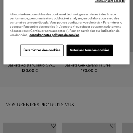
Continuer sans accepter
lulli-sur-la-toile.com utilise des cookies et technologies similaires à des fins de
performance, personnalisation, publicité et analyses, en collaboration avec des
partenaires tels que Google. Vous pouvez configurer vos choix via « Paramétrer »,
accepter l’ensemble des cookies (« J’accepte ») ou refuser ceux non strictement
nécessaires (« Continuer sans accepter »). Pour en savoir plus sur l’utilisation de
vos données,
consulter notre politique de cookies
Paramètres des cookies
Autoriser tous les cookies
ADIDAS
ASICS
Baskets Adistar Control 5 W
Baskets Gel-Kayano 14 Cream
Preloved Blue/Dark
Ironclad
120,00 €
170,00 €
Brown/Grey Five
VOS DERNIERS PRODUITS VUS