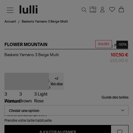
Aller au contenu principal
Accueil
Baskets Yamano 3 Beige Multi
SOLDES
-50%
FLOWER MOUNTAIN
Partager
Baskets
Baskets Yamano 3 Beige Multi
107,50 €
Yamano
215,00 €
3
Beige
Multi
+
2
Voir plus
Guide des tailles
Pointure
Prendre votre taille habituelle.
AJOUTER AU PANIER