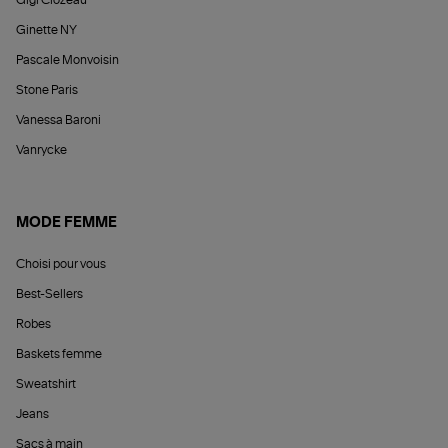
Gigi Clozeau
Ginette NY
Pascale Monvoisin
Stone Paris
Vanessa Baroni
Vanrycke
MODE FEMME
Choisi pour vous
Best-Sellers
Robes
Baskets femme
Sweatshirt
Jeans
Sacs à main