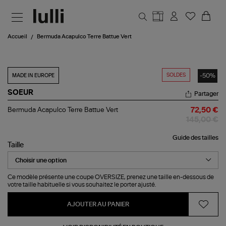
Aller au contenu principal
Accueil
Bermuda Acapulco Terre Battue Vert
SOLDES
-50%
MADE IN EUROPE
SOEUR
Partager
Bermuda
Bermuda Acapulco Terre Battue Vert
72,50 €
Acapulco
145,00 €
Terre
Battue
Guide des tailles
Vert
Taille
Ce modèle présente une coupe OVERSIZE, prenez une taille en-dessous de
votre taille habituelle si vous souhaitez le porter ajusté.
AJOUTER AU PANIER