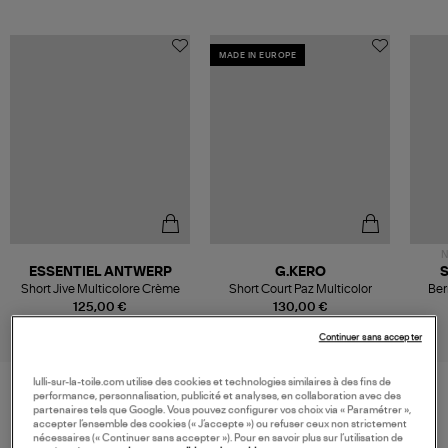
MADE IN EUROPE
N
ESSENTIEL ANTWERP
G.KERO
Short Jive Multicolore Crème
Short Court Paz Multicolor
Ber
125,00 €
130,00 €
Continuer sans accepter
lulli-sur-la-toile.com utilise des cookies et technologies similaires à des fins de
performance, personnalisation, publicité et analyses, en collaboration avec des
partenaires tels que Google. Vous pouvez configurer vos choix via « Paramétrer »,
VOS DERNIERS PRODUITS VUS
accepter l’ensemble des cookies (« J’accepte ») ou refuser ceux non strictement
nécessaires (« Continuer sans accepter »). Pour en savoir plus sur l’utilisation de