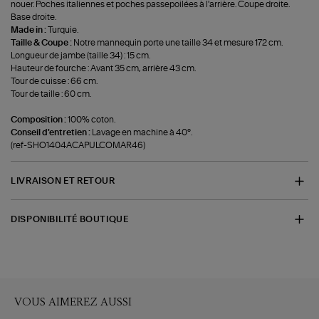
nouer. Poches italiennes et poches passepoilées à l'arrière. Coupe droite.
Base droite.
Made in :
Turquie.
Taille & Coupe :
Notre mannequin porte une taille 34 et mesure 172 cm.
Longueur de jambe (taille 34) : 15 cm.
Hauteur de fourche : Avant 35 cm, arrière 43 cm.
Tour de cuisse : 66 cm.
Tour de taille : 60 cm.
Composition :
100% coton.
Conseil d'entretien :
Lavage en machine à 40°.
(ref-SHO1404ACAPULCOMAR46)
LIVRAISON ET RETOUR
DISPONIBILITÉ BOUTIQUE
VOUS AIMEREZ AUSSI