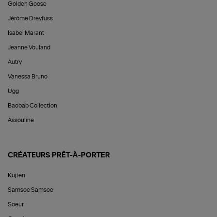
Golden Goose
Jérôme Dreyfuss
Isabel Marant
Jeanne Vouland
Autry
Vanessa Bruno
Ugg
Baobab Collection
Assouline
CRÉATEURS PRÊT-À-PORTER
Kujten
Samsoe Samsoe
Soeur