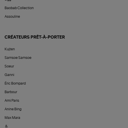
Baobab Collection
Assouline
CRÉATEURS PRÊT-À-PORTER
Kujten
Samsoe Samsoe
Soeur
Ganni
Éric Bompard
Barbour
Ami Paris
Anine Bing
Max Mara
&