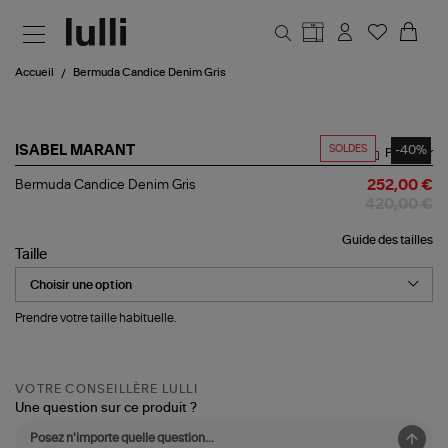
Aller au contenu principal
Accueil
Bermuda Candice Denim Gris
SOLDES
-40%
ISABEL MARANT
Partager
Bermuda
Bermuda Candice Denim Gris
252,00 €
Candice
420,00 €
Denim
Gris
Guide des tailles
Taille
Prendre votre taille habituelle.
VOTRE CONSEILLÈRE LULLI
Une question sur ce produit ?