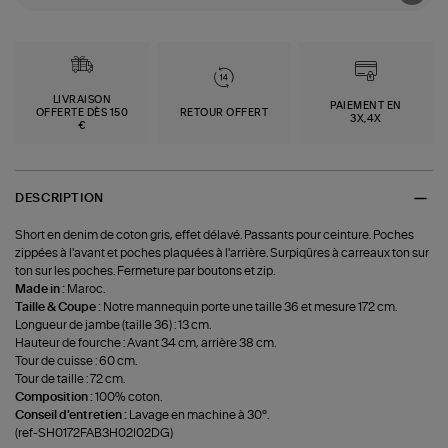
LIVRAISON
PAIEMENT EN
OFFERTE DÈS 150
RETOUR OFFERT
3X,4X
€
DESCRIPTION
Short en denim de coton gris, effet délavé. Passants pour ceinture. Poches
zippées à l'avant et poches plaquées à l'arrière. Surpiqûres à carreaux ton sur
ton sur les poches. Fermeture par boutons et zip.
Made in :
Maroc.
Taille & Coupe :
Notre mannequin porte une taille 36 et mesure 172 cm.
Longueur de jambe (taille 36) : 13 cm.
Hauteur de fourche : Avant 34 cm, arrière 38 cm.
Tour de cuisse : 60 cm.
Tour de taille : 72 cm.
Composition :
100% coton.
Conseil d'entretien :
Lavage en machine à 30°.
(ref-SH0172FAB3H02I02DG)