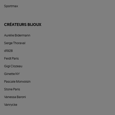
Sportmax
CRÉATEURS BIJOUX
Aurélie Bidermann
Serge Thoraval
d1928
Feidt Paris
Gigi Clozeau
Ginette NY
Pascale Monvoisin
Stone Paris
Vanessa Baroni
Vanrycke