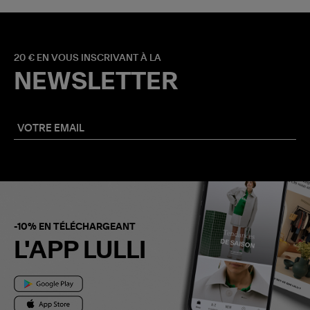
20 € EN VOUS INSCRIVANT À LA
NEWSLETTER
-10% EN TÉLÉCHARGEANT
L'APP LULLI