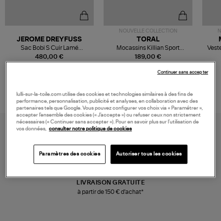
NOUVELLE COLLECTION
N
JEROME DREYFUSS
TORAL
Sac Bobi S Cuir Lamé
Mocassins Killian Sport
Veste
Champagne
Mousse
480,00 €
189,00 €
Continuer sans accepter
lulli-sur-la-toile.com utilise des cookies et technologies similaires à des fins de
performance, personnalisation, publicité et analyses, en collaboration avec des
partenaires tels que Google. Vous pouvez configurer vos choix via « Paramétrer »,
accepter l’ensemble des cookies (« J’accepte ») ou refuser ceux non strictement
nécessaires (« Continuer sans accepter »). Pour en savoir plus sur l’utilisation de
vos données,
consulter notre politique de cookies
Paramètres des cookies
Autoriser tous les cookies
LIVRAISON GRATUITE
à partir de 150 € d'achat*