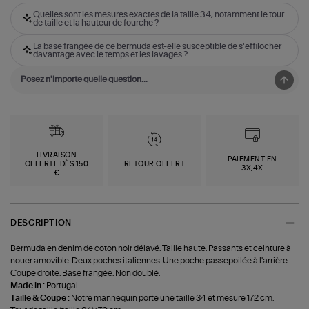
Quelles sont les mesures exactes de la taille 34, notamment le tour
de taille et la hauteur de fourche ?
La base frangée de ce bermuda est-elle susceptible de s'effilocher
davantage avec le temps et les lavages ?
LIVRAISON
PAIEMENT EN
OFFERTE DÈS 150
RETOUR OFFERT
3X,4X
€
DESCRIPTION
Bermuda en denim de coton noir délavé. Taille haute. Passants et ceinture à
nouer amovible. Deux poches italiennes. Une poche passepoilée à l'arrière.
Coupe droite. Base frangée. Non doublé.
Made in :
Portugal.
Taille & Coupe :
Notre mannequin porte une taille 34 et mesure 172 cm.