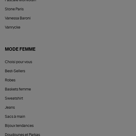
Pascale Monvoisin
Stone Paris
Vanessa Baroni
Vanrycke
MODE FEMME
Choisi pour vous
Best-Sellers
Robes
Baskets femme
Sweatshirt
Jeans
Sacs à main
Bijoux tendances
Doudounes et Parkas