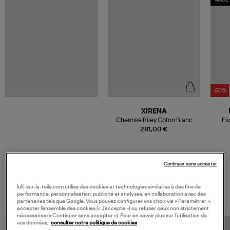
MADE 
-50%
XIRENA
Chemise Riley Coton Blanc
Esc
281,00 €
Continuer sans accepter
VOS DERNIERS PRODUITS VUS
lulli-sur-la-toile.com utilise des cookies et technologies similaires à des fins de
performance, personnalisation, publicité et analyses, en collaboration avec des
partenaires tels que Google. Vous pouvez configurer vos choix via « Paramétrer »,
accepter l’ensemble des cookies (« J’accepte ») ou refuser ceux non strictement
nécessaires (« Continuer sans accepter »). Pour en savoir plus sur l’utilisation de
vos données,
consulter notre politique de cookies