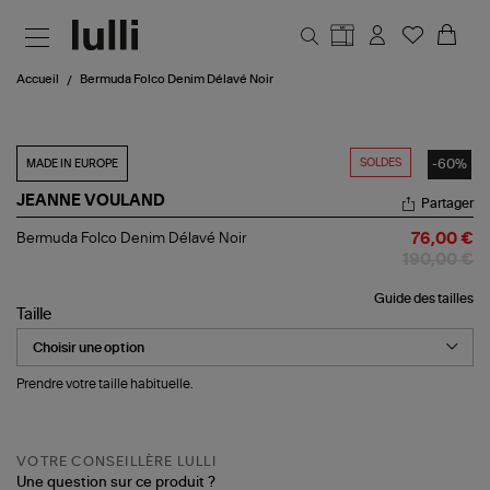
Aller au contenu principal
Accueil
Bermuda Folco Denim Délavé Noir
SOLDES
-60%
MADE IN EUROPE
JEANNE VOULAND
Partager
Bermuda
Bermuda Folco Denim Délavé Noir
76,00 €
Folco
190,00 €
Denim
Délavé
Guide des tailles
Noir
Taille
Prendre votre taille habituelle.
VOTRE CONSEILLÈRE LULLI
Une question sur ce produit ?