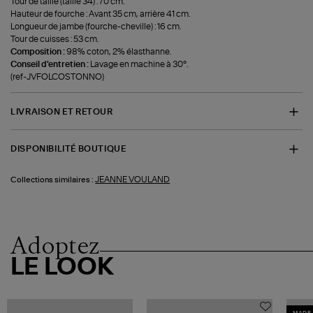
Tour de taille (taille 34) : 70 cm.
Hauteur de fourche : Avant 35 cm, arrière 41 cm.
Longueur de jambe (fourche-cheville) : 16 cm.
Tour de cuisses : 53 cm.
Composition :
98% coton, 2% élasthanne.
Conseil d'entretien :
Lavage en machine à 30°.
(ref-JVFOLCOSTONNO)
LIVRAISON ET RETOUR
DISPONIBILITÉ BOUTIQUE
JEANNE VOULAND
Collections similaires :
Adoptez
LE LOOK