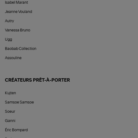
Isabel Marant
Jeanne Vouland
Autry
Vanessa Bruno
Ugg
Baobab Collection
Assouline
CRÉATEURS PRÊT-À-PORTER
Kujten
Samsoe Samsoe
Soeur
Ganni
Éric Bompard