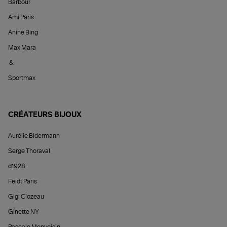
Barbour
Ami Paris
Anine Bing
Max Mara
&
Sportmax
CRÉATEURS BIJOUX
Aurélie Bidermann
Serge Thoraval
d1928
Feidt Paris
Gigi Clozeau
Ginette NY