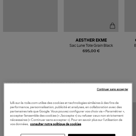
AESTHER EKME
Sac Lune Tote Grain Black
B
B
695,00 €
VOS DERNIERS PRODUITS VUS
Continuer sans accepter
lulli-sur-la-toile.com utilise des cookies et technologies similaires à des fins de
performance, personnalisation, publicité et analyses, en collaboration avec des
partenaires tels que Google. Vous pouvez configurer vos choix via « Paramétrer »,
accepter l’ensemble des cookies (« J’accepte ») ou refuser ceux non strictement
nécessaires (« Continuer sans accepter »). Pour en savoir plus sur l’utilisation de
vos données,
consulter notre politique de cookies