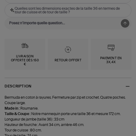
Quelles sont les dimensions exactes de la taille 36 en termes de
tour de cuisse et de tour de taille ?
LIVRAISON
PAIEMENT EN
OFFERTE DÈS 150
RETOUR OFFERT
3X,4X
€
DESCRIPTION
Bermuda en coton à rayures. Fermeture par zip et crochet. Quatre poches.
Coupe large.
Made in :
Roumanie.
Taille & Coupe :
Notre mannequin porte une taille 36 et mesure 172 cm.
Longueur de jambe (taille 36) : 33 cm
Hauteur de fourche : Avant 34 cm, arrière 46 cm.
Tour de cuisse : 80 cm.
Tour de taille : 74 cm.