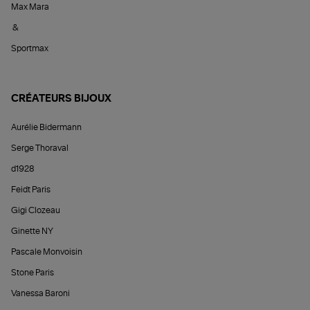
Max Mara
&
Sportmax
CRÉATEURS BIJOUX
Aurélie Bidermann
Serge Thoraval
d1928
Feidt Paris
Gigi Clozeau
Ginette NY
Pascale Monvoisin
Stone Paris
Vanessa Baroni