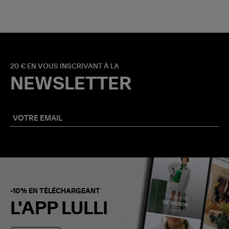
20 € EN VOUS INSCRIVANT À LA
NEWSLETTER
-10% EN TÉLÉCHARGEANT
L'APP LULLI