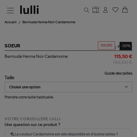
Aller au contenu principal
Accueil
Bermuda Henna Noir Cardamome
SOLDES
-30%
SOEUR
Partager
Bermuda
Bermuda Henna Noir Cardamome
115,50 €
Henna
165,00 €
Noir
Cardamome
Guide des tailles
Taille
Prendre votre taille habituelle.
VOTRE CONSEILLÈRE LULLI
Une question sur ce produit ?
La couleur Cardamome est-elle disponible en d'autres tailles ?