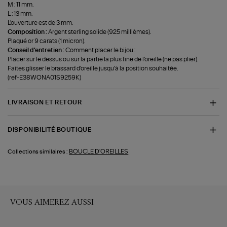
M : 11 mm.
L : 13 mm.
L'ouverture est de 3 mm.
Composition :
Argent sterling solide (925 millièmes).
Plaqué or 9 carats (1 micron).
Conseil d'entretien :
Comment placer le bijou :
Placer sur le dessus ou sur la partie la plus fine de l'oreille (ne pas plier).
Faites glisser le brassard d'oreille jusqu'à la position souhaitée.
(ref-E38WONA01S9259K)
LIVRAISON ET RETOUR
DISPONIBILITÉ BOUTIQUE
BOUCLE D'OREILLES
Collections similaires :
VOUS AIMEREZ AUSSI