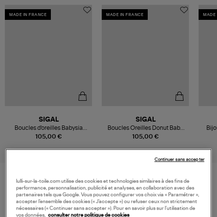
MADE IN FRANCE
MADE IN FRANCE
MADE 
SIGAL
SIGAL
Boucles d'oreilles Babysia
Boucles Oreilles Donut Baby
Bijo
Caspule Été
Shiny
105,00 €
105,00 €
Continuer sans accepter
lulli-sur-la-toile.com utilise des cookies et technologies similaires à des fins de
performance, personnalisation, publicité et analyses, en collaboration avec des
VOS DERNIERS PRODUITS VUS
partenaires tels que Google. Vous pouvez configurer vos choix via « Paramétrer »,
accepter l’ensemble des cookies (« J’accepte ») ou refuser ceux non strictement
nécessaires (« Continuer sans accepter »). Pour en savoir plus sur l’utilisation de
vos données,
consulter notre politique de cookies