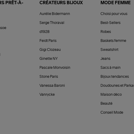
S PRÊT-À-
CRÉATEURS BIJOUX
MODE FEMME
Aurélie Bidermann
Choisi pour vous
Serge Thoraval
Best-Sellers
soe
d1928
Robes
Feidt Paris
Baskets femme
Gigi Clozeau
Sweatshirt
d
Ginette NY
Jeans
Pascale Monvoisin
Sacs à main
Stone Paris
Bijoux tendances
Vanessa Baroni
Doudounes et Parka
Vanrycke
Maison déco
Beauté
Conseil Mode