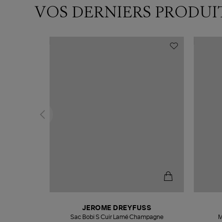
VOS DERNIERS PRODUI
N
JEROME DREYFUSS
te
Sac Bobi S Cuir Lamé Champagne
M