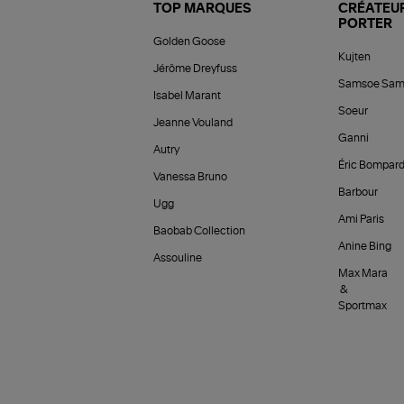
TOP MARQUES
CRÉATEUR
PORTER
Golden Goose
Kujten
Jérôme Dreyfuss
Samsoe Sam
Isabel Marant
Soeur
Jeanne Vouland
Ganni
Autry
Éric Bompar
Vanessa Bruno
Barbour
Ugg
Ami Paris
Baobab Collection
Anine Bing
Assouline
Max Mara
&
Sportmax