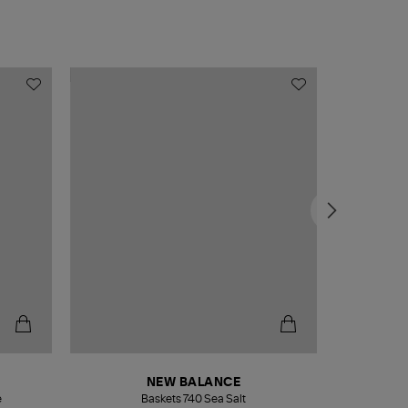
NEW BALANCE
e
Baskets 740 Sea Salt
Veste