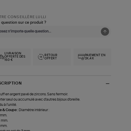
RE CONSEILLÈRE LULLI
 question sur ce produit ?
LIVRAISON
RETOUR
PAIEMENT EN
OFFERTE DÈS
OFFERT
3X,4X
150 €
SCRIPTION
uff en argent pavé de zircons. Sans fermoir.
rter seul ou accumulé avec d'autres bijoux d'oreille.
u à l'unité.
le & Coupe :
Diamètre intérieur :
9 mm.
11 mm.
13 mm.
verture est de 3 mm.