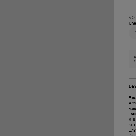
VOT
Une
DE
Earc
À po
Vend
Tail
S : 
M : 
L : 
L'ou