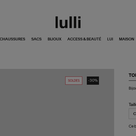
CHAUSSURES
SACS
BIJOUX
ACCESS & BEAUTÉ
LUI
MAISON
TO
-30%
SOLDES
Bij
Bijo
d'o
Sli
Zir
Ar
Tail
Ce bi