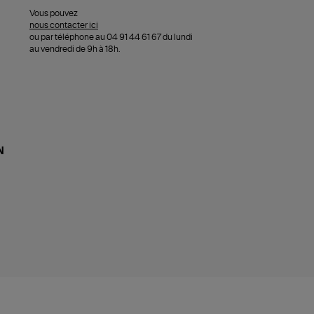
Vous pouvez
nous contacter ici
ou par téléphone au 04 91 44 61 67 du lundi
au vendredi de 9h à 18h.
N