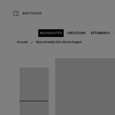
Aller au contenu principal
BOUTIQUES
NOUVEAUTÉS
CRÉATEURS
VÊTEMENTS
Accueil
Bijou d'oreille Slim Zircon Argent