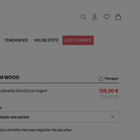
TENDANCES
VALISE D'ÉTÉ
LAST CHANCE
M WOOD
Partager
ou
u d'oreille Slim Zircon Argent
125,30 €
reille
m
179,00 €
con
gent
le
jou d'oreille n'est pas réglable. Ne pas plier.