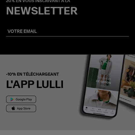
20 € EN VOUS INSCRIVANT À LA
NEWSLETTER
-10% EN TÉLÉCHARGEANT
L'APP LULLI