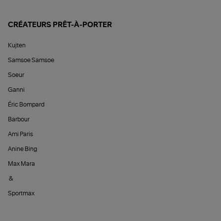
CRÉATEURS PRÊT-À-PORTER
Kujten
Samsoe Samsoe
Soeur
Ganni
Éric Bompard
Barbour
Ami Paris
Anine Bing
Max Mara
&
Sportmax