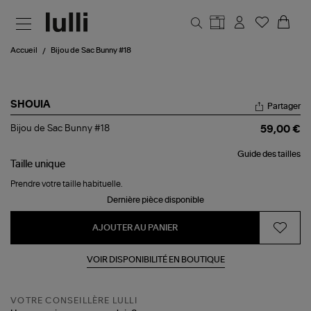
Aller au contenu principal
Accueil
Bijou de Sac Bunny #18
SHOUIA
Partager
Bijou
Bijou de Sac Bunny #18
59,00 €
de
Sac
Guide des tailles
Bunny
Taille
unique
#18
Prendre votre taille habituelle.
Dernière pièce disponible
AJOUTER AU PANIER
VOIR DISPONIBILITÉ EN BOUTIQUE
VOTRE CONSEILLÈRE LULLI