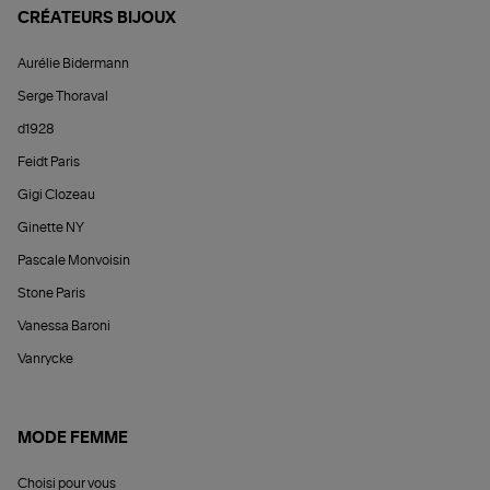
CRÉATEURS BIJOUX
Aurélie Bidermann
Serge Thoraval
d1928
Feidt Paris
Gigi Clozeau
Ginette NY
Pascale Monvoisin
Stone Paris
Vanessa Baroni
Vanrycke
MODE FEMME
Choisi pour vous