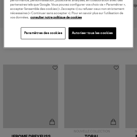
JEROME DREYFUSS
JEROME DREYFUSS
performance, personnalisation, publicité et analyses, en collaboration avec des
partenaires tels que Google. Vous pouvez configurer vos choix via « Paramétrer »,
Porte-Clés Michel Multico Vert
Porte-Clés Daniel Multico Leo
Bi
accepter l’ensemble des cookies (« J’accepte ») ou refuser ceux non strictement
60,00 €
60,00 €
nécessaires (« Continuer sans accepter »). Pour en savoir plus sur l’utilisation de
vos données,
consulter notre politique de cookies
Paramètres des cookies
Autoriser tous les cookies
VOS DERNIERS PRODUITS VUS
NOUVELLE COLLECTION
N
JEROME DREYFUSS
TORAL