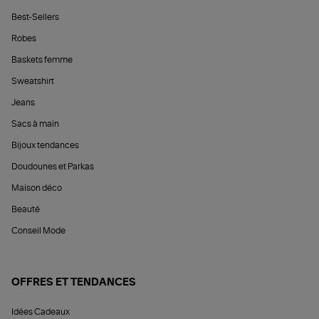
Best-Sellers
Robes
Baskets femme
Sweatshirt
Jeans
Sacs à main
Bijoux tendances
Doudounes et Parkas
Maison déco
Beauté
Conseil Mode
OFFRES ET TENDANCES
Idées Cadeaux