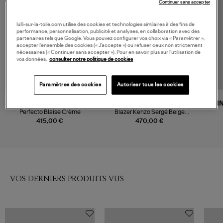
Continuer sans accepter
lulli-sur-la-toile.com utilise des cookies et technologies similaires à des fins de
performance, personnalisation, publicité et analyses, en collaboration avec des
partenaires tels que Google. Vous pouvez configurer vos choix via « Paramétrer »,
accepter l’ensemble des cookies (« J’accepte ») ou refuser ceux non strictement
nécessaires (« Continuer sans accepter »). Pour en savoir plus sur l’utilisation de
vos données,
consulter notre politique de cookies
Paramètres des cookies
Autoriser tous les cookies
VANESSA BRUNO
JEANNE VOULAND
NI
Perfecto Blaise Crème
Blazer Kenzo Sergé Beige
Doublure Léopard
415,00 €
470,00 €
VOS DERNIERS PRODUITS VUS