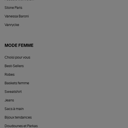
Stone Paris
Vanessa Baroni
Vanrycke
MODE FEMME
Choisi pour vous
Best-Sellers
Robes
Baskets femme
Sweatshirt
Jeans
Sacs à main
Bijoux tendances
Doudounes et Parkas