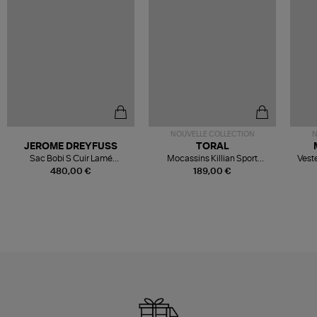
NOUVELLE COLLECTION
N
JEROME DREYFUSS
TORAL
Sac Bobi S Cuir Lamé
Mocassins Killian Sport
Veste
Champagne
Mousse
480,00 €
189,00 €