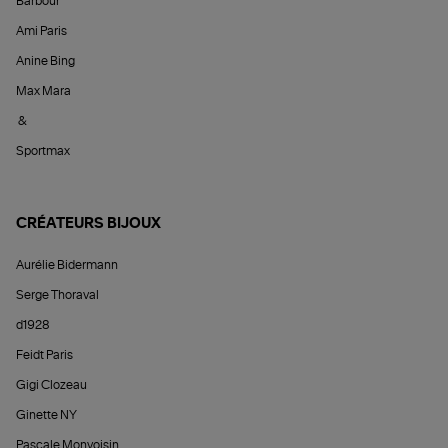
Barbour
Ami Paris
Anine Bing
Max Mara
&
Sportmax
CRÉATEURS BIJOUX
Aurélie Bidermann
Serge Thoraval
d1928
Feidt Paris
Gigi Clozeau
Ginette NY
Pascale Monvoisin