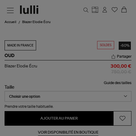
Aller au contenu principal
Accueil
Blazer Elodie Écru
SOLDES
-60%
MADE IN FRANCE
OUD
Partager
Blazer
Blazer Elodie Écru
300,00 €
Elodie
750,00 €
Écru
Guide des tailles
Taille
Prendre votre taille habituelle.
AJOUTER AU PANIER
VOIR DISPONIBILITÉ EN BOUTIQUE