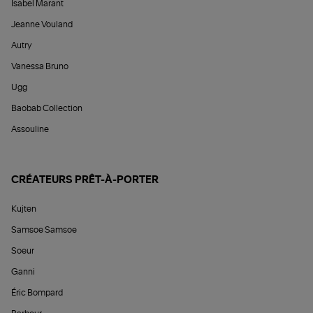
Isabel Marant
Jeanne Vouland
Autry
Vanessa Bruno
Ugg
Baobab Collection
Assouline
CRÉATEURS PRÊT-À-PORTER
Kujten
Samsoe Samsoe
Soeur
Ganni
Éric Bompard