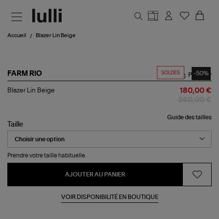
Aller au contenu principal
Accueil
Blazer Lin Beige
SOLDES
-50%
FARM RIO
Partager
Blazer
Blazer Lin Beige
180,00 €
Lin
360,00 €
Beige
Guide des tailles
Taille
Prendre votre taille habituelle.
AJOUTER AU PANIER
VOIR DISPONIBILITÉ EN BOUTIQUE