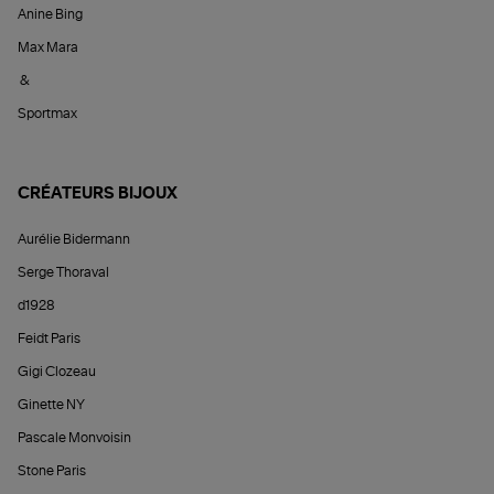
Anine Bing
Max Mara
&
Sportmax
CRÉATEURS BIJOUX
Aurélie Bidermann
Serge Thoraval
d1928
Feidt Paris
Gigi Clozeau
Ginette NY
Pascale Monvoisin
Stone Paris