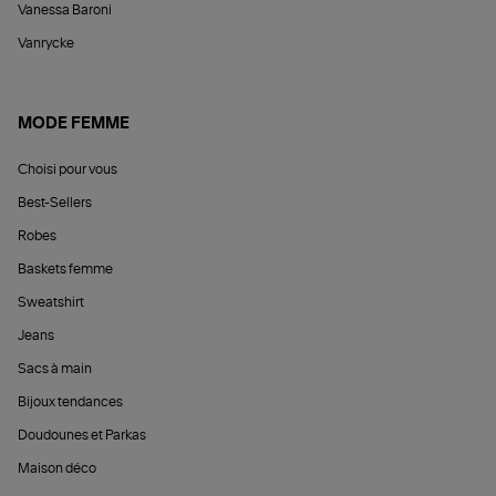
Vanessa Baroni
Vanrycke
MODE FEMME
Choisi pour vous
Best-Sellers
Robes
Baskets femme
Sweatshirt
Jeans
Sacs à main
Bijoux tendances
Doudounes et Parkas
Maison déco