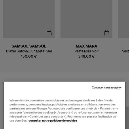
SAMSOE SAMSOE
MAX MARA
Blazer Satova Gun Metal Mel
Veste Mira Noir
Vest
150,00 €
349,00 €
Continuer sans accepter
VOS DERNIERS PRODUITS VUS
lulli-sur-la-toile.com utilise des cookies et technologies similaires à des fins de
performance, personnalisation, publicité et analyses, en collaboration avec des
partenaires tels que Google. Vous pouvez configurer vos choix via « Paramétrer »,
accepter l’ensemble des cookies (« J’accepte ») ou refuser ceux non strictement
nécessaires (« Continuer sans accepter »). Pour en savoir plus sur l’utilisation de
vos données,
consulter notre politique de cookies