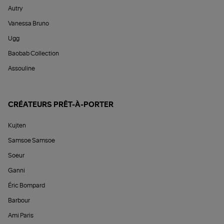
Autry
Vanessa Bruno
Ugg
Baobab Collection
Assouline
CRÉATEURS PRÊT-À-PORTER
Kujten
Samsoe Samsoe
Soeur
Ganni
Éric Bompard
Barbour
Ami Paris