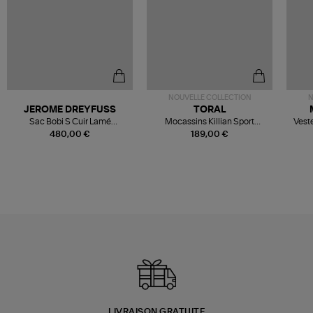
NOUVELLE COLLECTION
N
JEROME DREYFUSS
TORAL
Sac Bobi S Cuir Lamé
Mocassins Killian Sport
Veste
Champagne
Mousse
480,00 €
189,00 €
LIVRAISON GRATUITE