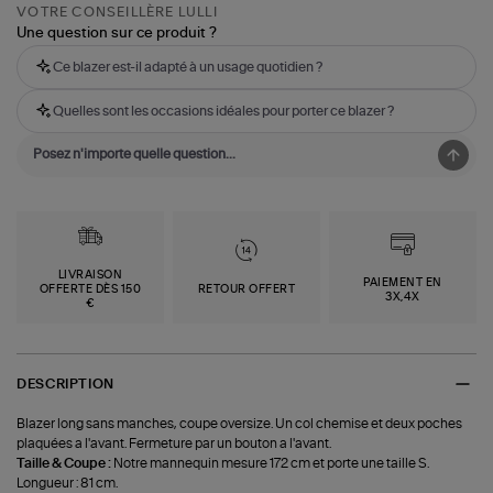
VOTRE CONSEILLÈRE LULLI
Une question sur ce produit ?
Ce blazer est-il adapté à un usage quotidien ?
Quelles sont les occasions idéales pour porter ce blazer ?
LIVRAISON
PAIEMENT EN
OFFERTE DÈS 150
RETOUR OFFERT
3X,4X
€
DESCRIPTION
Blazer long sans manches, coupe oversize. Un col chemise et deux poches
plaquées a l'avant. Fermeture par un bouton a l'avant.
Taille & Coupe :
Notre mannequin mesure 172 cm et porte une taille S.
Longueur : 81 cm.