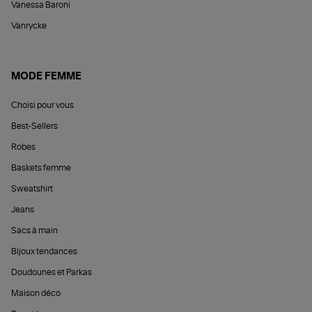
Vanessa Baroni
Vanrycke
MODE FEMME
Choisi pour vous
Best-Sellers
Robes
Baskets femme
Sweatshirt
Jeans
Sacs à main
Bijoux tendances
Doudounes et Parkas
Maison déco