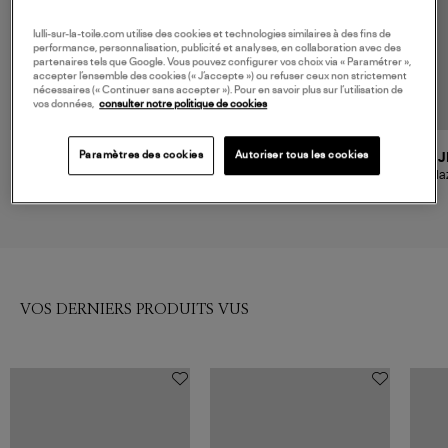
lulli-sur-la-toile.com utilise des cookies et technologies similaires à des fins de
performance, personnalisation, publicité et analyses, en collaboration avec des
partenaires tels que Google. Vous pouvez configurer vos choix via « Paramétrer »,
accepter l’ensemble des cookies (« J’accepte ») ou refuser ceux non strictement
nécessaires (« Continuer sans accepter »). Pour en savoir plus sur l’utilisation de
vos données,
consulter notre politique de cookies
Paramètres des cookies
Autoriser tous les cookies
BLAZE MILANO
JEANNE VOULAND
J
Gilet Feral Savannah Butter
Blazer Kenzo Sergé Beige
Bla
Doublure Léopard
720,00 €
470,00 €
VOS DERNIERS PRODUITS VUS