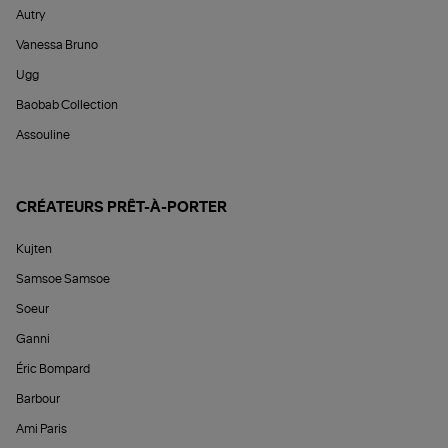
Autry
Vanessa Bruno
Ugg
Baobab Collection
Assouline
CRÉATEURS PRÊT-À-PORTER
Kujten
Samsoe Samsoe
Soeur
Ganni
Éric Bompard
Barbour
Ami Paris