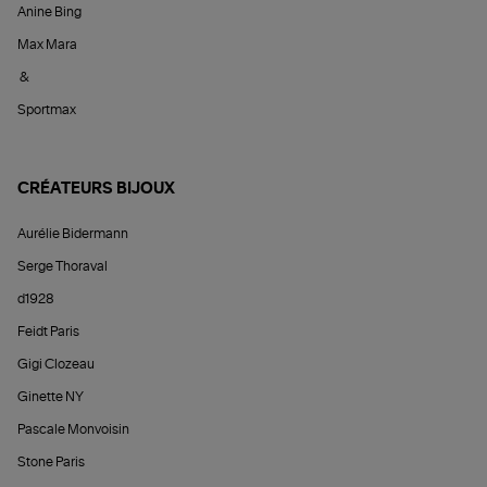
Anine Bing
Max Mara
&
Sportmax
CRÉATEURS BIJOUX
Aurélie Bidermann
Serge Thoraval
d1928
Feidt Paris
Gigi Clozeau
Ginette NY
Pascale Monvoisin
Stone Paris