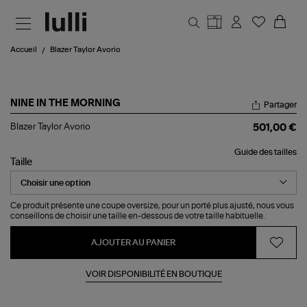
Aller au contenu principal
Accueil
Blazer Taylor Avorio
NINE IN THE MORNING
Partager
Blazer
Blazer Taylor Avorio
501,00 €
Taylor
Avorio
Guide des tailles
Taille
Ce produit présente une coupe oversize, pour un porté plus ajusté, nous vous
conseillons de choisir une taille en-dessous de votre taille habituelle.
AJOUTER AU PANIER
VOIR DISPONIBILITÉ EN BOUTIQUE