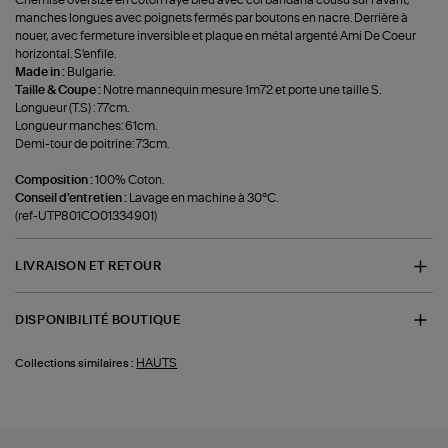
Chemise oversize en coton rayé bleu avec col bandana cousu sur l'avant,
manches longues avec poignets fermés par boutons en nacre. Derrière à
nouer, avec fermeture inversible et plaque en métal argenté Ami De Coeur
horizontal. S'enfile.
Made in :
Bulgarie.
Taille & Coupe :
Notre mannequin mesure 1m72 et porte une taille S.
Longueur (T.S) : 77cm.
Longueur manches: 61cm.
Demi-tour de poitrine: 73cm.
Composition :
100% Coton.
Conseil d'entretien :
Lavage en machine à 30°C.
(ref-UTP801CO01334901)
LIVRAISON ET RETOUR
DISPONIBILITÉ BOUTIQUE
HAUTS
Collections similaires :