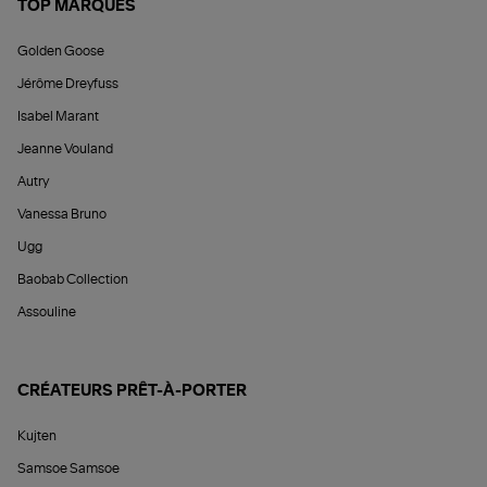
TOP MARQUES
Golden Goose
Jérôme Dreyfuss
Isabel Marant
Jeanne Vouland
Autry
Vanessa Bruno
Ugg
Baobab Collection
Assouline
CRÉATEURS PRÊT-À-PORTER
Kujten
Samsoe Samsoe