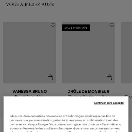
VOUS AIMEREZ AUSSI
MADE IN EUROPE
VANESSA BRUNO
DRÔLE DE MONSIEUR
Blouse Nipoa Noir
Chemise Rayée Light Blue
Chem
195,00 €
195,00 €
Continuer sans accepter
lulli-sur-la-toile.com utilise des cookies et technologies similaires à des fins de
performance, personnalisation, publicité et analyses, en collaboration avec des
partenaires tels que Google. Vous pouvez configurer vos choix via « Paramétrer »,
accepter l’ensemble des cookies (« J’accepte ») ou refuser ceux non strictement