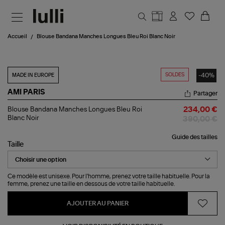
Aller au contenu principal
Accueil
Blouse Bandana Manches Longues Bleu Roi Blanc Noir
SOLDES
-40%
MADE IN EUROPE
AMI PARIS
Partager
Blouse
Blouse Bandana Manches Longues Bleu Roi
234,00 €
Bandana
Blanc Noir
390,00 €
Manches
Longues
Guide des tailles
Bleu
Taille
Roi
Blanc
Noir
Ce modèle est unisexe. Pour l'homme, prenez votre taille habituelle. Pour la
femme, prenez une taille en dessous de votre taille habituelle.
AJOUTER AU PANIER