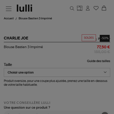
Aller au contenu principal
Accueil
Blouse Bastien 3 Imprimé
SOLDES
-50%
CHARLIE JOE
Partager
Blouse
Blouse Bastien 3 Imprimé
77,50 €
Bastien
155,00 €
3
Imprimé
Guide des tailles
Taille
Produit oversize, pour une coupe plus ajustée, prenez une taille en-dessous
de votre taille habituelle.
VOTRE CONSEILLÈRE LULLI
Une question sur ce produit ?