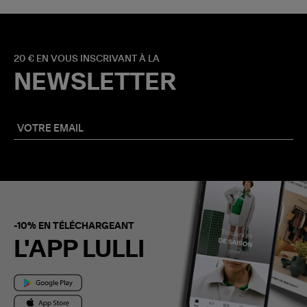
20 € EN VOUS INSCRIVANT À LA
NEWSLETTER
-10% EN TÉLÉCHARGEANT
L'APP LULLI