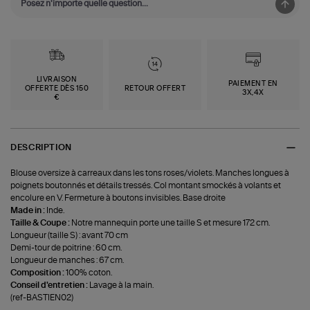
LIVRAISON
PAIEMENT EN
OFFERTE DÈS 150
RETOUR OFFERT
3X,4X
€
DESCRIPTION
Blouse oversize à carreaux dans les tons roses/violets. Manches longues à
poignets boutonnés et détails tressés. Col montant smockés à volants et
encolure en V. Fermeture à boutons invisibles. Base droite
Made in :
Inde.
Taille & Coupe :
Notre mannequin porte une taille S et mesure 172 cm.
Longueur (taille S) : avant 70 cm
Demi-tour de poitrine : 60 cm.
Longueur de manches : 67 cm.
Composition :
100% coton.
Conseil d'entretien :
Lavage à la main.
(ref-BASTIEN02)