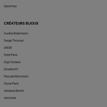
Sportmax
CRÉATEURS BIJOUX
Aurélie Bidermann
Serge Thoraval
d1928
Feidt Paris
Gigi Clozeau
Ginette NY
Pascale Monvoisin
Stone Paris
Vanessa Baroni
Vanrycke