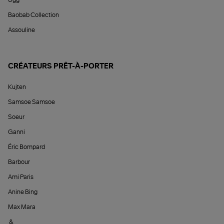
Ugg
Baobab Collection
Assouline
CRÉATEURS PRÊT-À-PORTER
Kujten
Samsoe Samsoe
Soeur
Ganni
Éric Bompard
Barbour
Ami Paris
Anine Bing
Max Mara
&