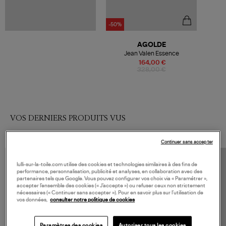
-50%
AGOLDE
Jean Valen Essence
164,00 €
328,00 €
VOS DERNIERS PRODUITS VUS
Continuer sans accepter
lulli-sur-la-toile.com utilise des cookies et technologies similaires à des fins de
performance, personnalisation, publicité et analyses, en collaboration avec des
partenaires tels que Google. Vous pouvez configurer vos choix via « Paramétrer »,
accepter l’ensemble des cookies (« J’accepte ») ou refuser ceux non strictement
nécessaires (« Continuer sans accepter »). Pour en savoir plus sur l’utilisation de
vos données,
consulter notre politique de cookies
Paramètres des cookies
Autoriser tous les cookies