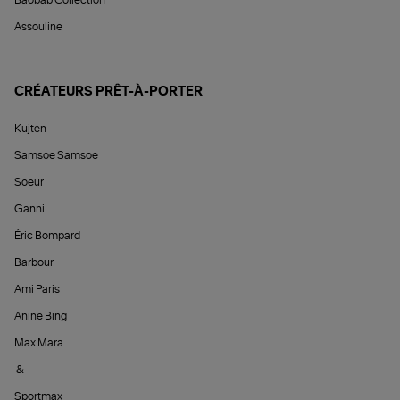
Baobab Collection
Assouline
CRÉATEURS PRÊT-À-PORTER
Kujten
Samsoe Samsoe
Soeur
Ganni
Éric Bompard
Barbour
Ami Paris
Anine Bing
Max Mara
&
Sportmax