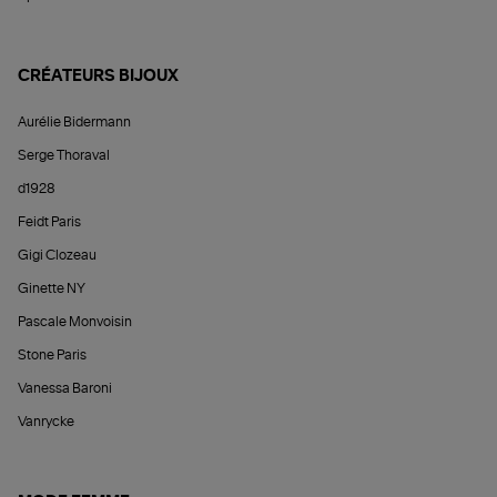
CRÉATEURS BIJOUX
Aurélie Bidermann
Serge Thoraval
d1928
Feidt Paris
Gigi Clozeau
Ginette NY
Pascale Monvoisin
Stone Paris
Vanessa Baroni
Vanrycke