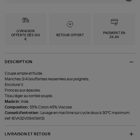
LIVRAISON
PAIEMENT EN
OFFERTE DÈS 150
RETOUR OFFERT
3X,4X
€
DESCRIPTION
Coupe ample et fluide.
Manches 3/4 bouffantes resserrées aux poignets.
Encolure V.
Fronces aux épaules.
Tissu léger au tombé souple.
Made in :
Inde.
Composition :
55% Coton 45% Viscose.
Conseil d'entretien :
Lavage en machine sur cycle doux à 30°C maximum.
(ref-1EVA32V09413413)
LIVRAISON ET RETOUR