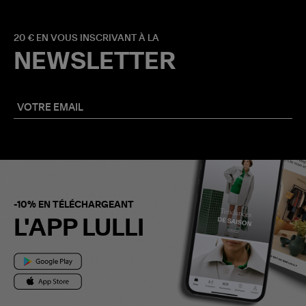
20 € EN VOUS INSCRIVANT À LA
NEWSLETTER
-10% EN TÉLÉCHARGEANT
L'APP LULLI