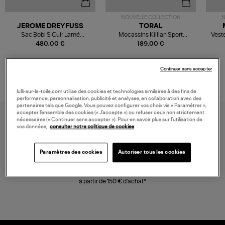
NOUVELLE COLLECTION
N
JEROME DREYFUSS
TORAL
Sac Bobi S Cuir Lamé
Mocassins Killian Sport
Veste
Champagne
Mousse
480,00 €
189,00 €
Continuer sans accepter
lulli-sur-la-toile.com utilise des cookies et technologies similaires à des fins de
performance, personnalisation, publicité et analyses, en collaboration avec des
partenaires tels que Google. Vous pouvez configurer vos choix via « Paramétrer »,
accepter l’ensemble des cookies (« J’accepte ») ou refuser ceux non strictement
nécessaires (« Continuer sans accepter »). Pour en savoir plus sur l’utilisation de
vos données,
consulter notre politique de cookies
Paramètres des cookies
Autoriser tous les cookies
LIVRAISON GRATUITE
à partir de 150 € d'achat*