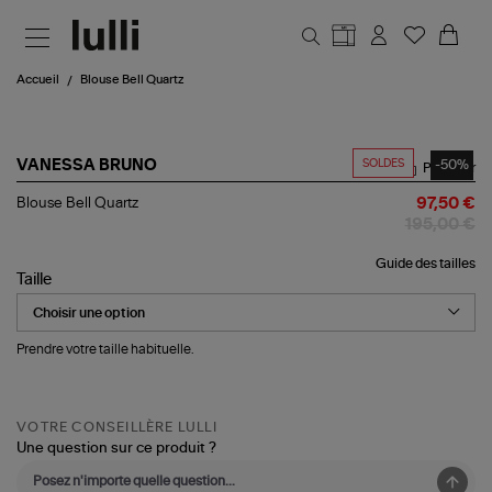
Aller au contenu principal
Accueil
Blouse Bell Quartz
SOLDES
-50%
VANESSA BRUNO
Partager
Blouse
Blouse Bell Quartz
97,50 €
Bell
195,00 €
Quartz
Guide des tailles
Taille
Prendre votre taille habituelle.
VOTRE CONSEILLÈRE LULLI
Une question sur ce produit ?