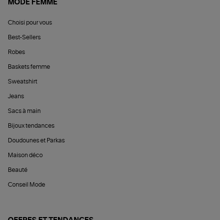
MODE FEMME
Choisi pour vous
Best-Sellers
Robes
Baskets femme
Sweatshirt
Jeans
Sacs à main
Bijoux tendances
Doudounes et Parkas
Maison déco
Beauté
Conseil Mode