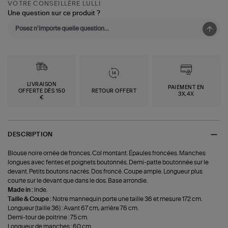
VOTRE CONSEILLÈRE LULLI
Une question sur ce produit ?
LIVRAISON
PAIEMENT EN
OFFERTE DÈS 150
RETOUR OFFERT
3X,4X
€
DESCRIPTION
Blouse noire ornée de fronces. Col montant. Épaules froncées. Manches
longues avec fentes et poignets boutonnés. Demi-patte boutonnée sur le
devant. Petits boutons nacrés. Dos froncé. Coupe ample. Longueur plus
courte sur le devant que dans le dos. Base arrondie.
Made in :
Inde.
Taille & Coupe :
Notre mannequin porte une taille 36 et mesure 172 cm.
Longueur (taille 36) : Avant 67 cm, arrière 76 cm.
Demi-tour de poitrine : 75 cm.
Longueur de manches : 60 cm.