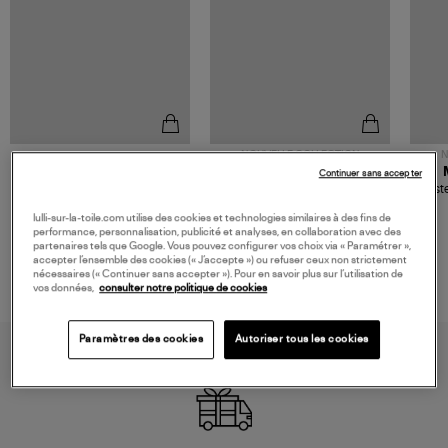
NOUVELLE COLLECTION
N
JEROME DREYFUSS
TORAL
Continuer sans accepter
Sac Bobi S Cuir Lamé
Mocassins Killian Sport
Veste
Champagne
Mousse
480,00 €
189,00 €
lulli-sur-la-toile.com utilise des cookies et technologies similaires à des fins de
performance, personnalisation, publicité et analyses, en collaboration avec des
partenaires tels que Google. Vous pouvez configurer vos choix via « Paramétrer »,
accepter l’ensemble des cookies (« J’accepte ») ou refuser ceux non strictement
nécessaires (« Continuer sans accepter »). Pour en savoir plus sur l’utilisation de
vos données,
consulter notre politique de cookies
Paramètres des cookies
Autoriser tous les cookies