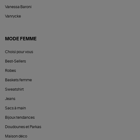
Vanessa Baroni
Vanrycke
MODE FEMME
Choisi pour vous
Best-Sellers
Robes
Baskets femme
Sweatshirt
Jeans
Sacs à main
Bijoux tendances
Doudounes et Parkas
Maison déco