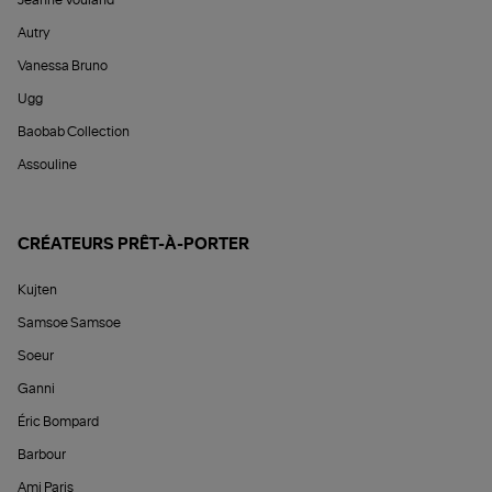
Jeanne Vouland
Autry
Vanessa Bruno
Ugg
Baobab Collection
Assouline
CRÉATEURS PRÊT-À-PORTER
Kujten
Samsoe Samsoe
Soeur
Ganni
Éric Bompard
Barbour
Ami Paris