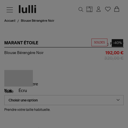
Aller au contenu principal
Accueil
Blouse Bérangère Noir
SOLDES
-40%
MARANT ÉTOILE
Partager
Blouse
Blouse Bérangère Noir
192,00 €
Bérangère
320,00 €
Noir
Taille
Prendre votre taille habituelle.