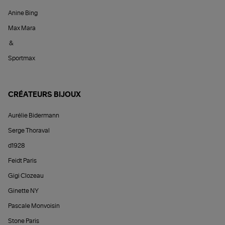
Anine Bing
Max Mara
&
Sportmax
CRÉATEURS BIJOUX
Aurélie Bidermann
Serge Thoraval
d1928
Feidt Paris
Gigi Clozeau
Ginette NY
Pascale Monvoisin
Stone Paris