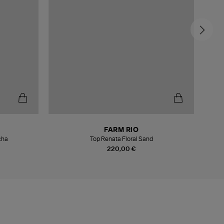
-6
FARM RIO
cha
Top Renata Floral Sand
220,00 €