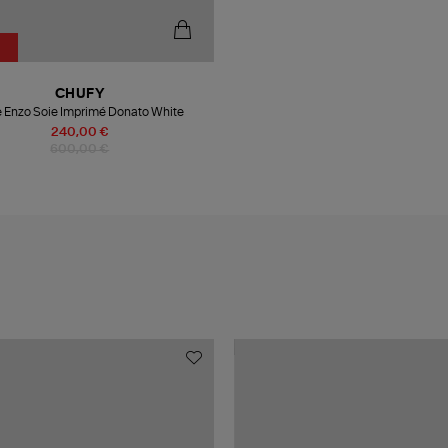
CHUFY
 Enzo Soie Imprimé Donato White
240,00 €
600,00 €