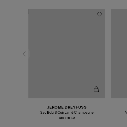
N
JEROME DREYFUSS
te
Sac Bobi S Cuir Lamé Champagne
M
480,00 €