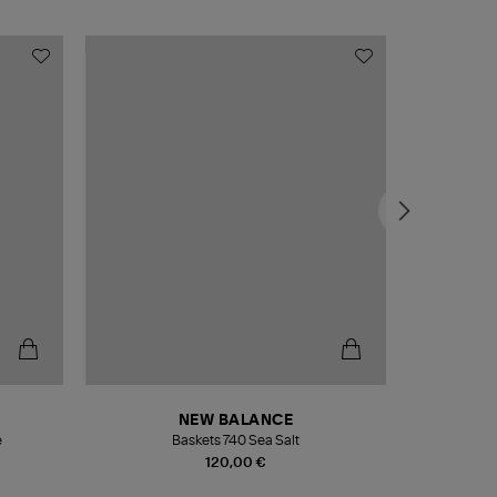
NEW BALANCE
e
Baskets 740 Sea Salt
Veste
120,00 €