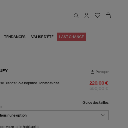
TENDANCES
VALISE D'ÉTÉ
LAST CHANCE
UFY
Partager
ouse
se Bianca Soie Imprimé Donato White
220,00 €
nca
e
550,00 €
primé
nato
ite
Guide des tailles
le
dre votre taille habituelle.