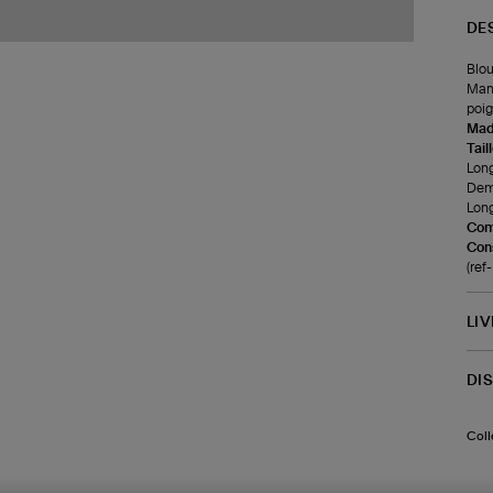
DE
Blou
Manc
poig
Made
Tail
Long
Demi
Long
Com
Cons
(re
LI
DI
Coll