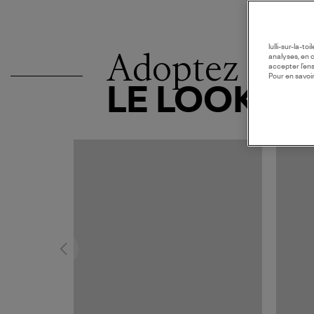
lulli-sur-la-t
Adoptez
analyses, en 
accepter l’en
Pour en savoir
LE LOOK