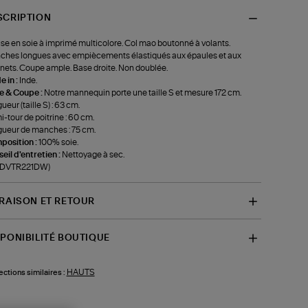
SCRIPTION
se en soie à imprimé multicolore. Col mao boutonné à volants.
hes longues avec empiècements élastiqués aux épaules et aux
nets. Coupe ample. Base droite. Non doublée.
 in :
Inde.
le & Coupe :
Notre mannequin porte une taille S et mesure 172 cm.
ueur (taille S) : 63 cm.
-tour de poitrine : 60 cm.
ueur de manches : 75 cm.
position :
100% soie.
eil d'entretien :
Nettoyage à sec.
f-DVTR221DW)
VRAISON ET RETOUR
SPONIBILITÉ BOUTIQUE
HAUTS
ections similaires :