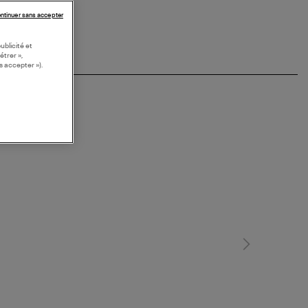
ntinuer sans accepter
ublicité et
étrer »,
s accepter »).