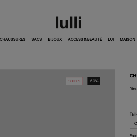
CHAUSSURES
SACS
BIJOUX
ACCESS & BEAUTÉ
LUI
MAISON
CH
-60%
SOLDES
Bl
Blou
Bia
Soi
Im
Do
Wh
Tail
Pren