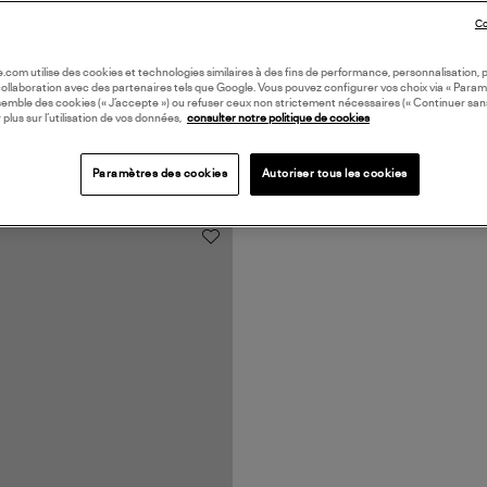
Co
oile.com utilise des cookies et technologies similaires à des fins de performance, personnalisation, p
collaboration avec des partenaires tels que Google. Vous pouvez configurer vos choix via « Param
semble des cookies (« J’accepte ») ou refuser ceux non strictement nécessaires (« Continuer san
 plus sur l’utilisation de vos données,
consulter notre politique de cookies
Paramètres des cookies
Autoriser tous les cookies