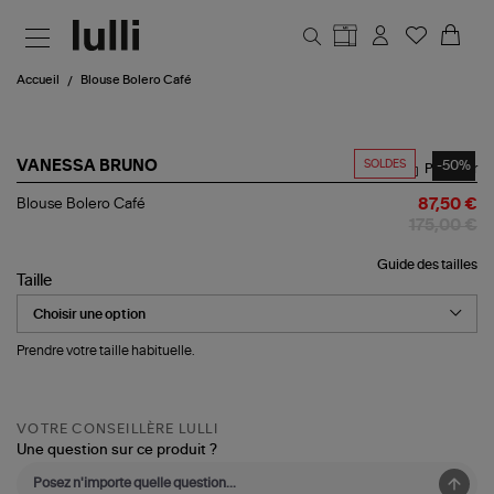
Aller au contenu principal
Accueil
Blouse Bolero Café
SOLDES
-50%
VANESSA BRUNO
Partager
Blouse
Blouse Bolero Café
87,50 €
Bolero
175,00 €
Café
Guide des tailles
Taille
Prendre votre taille habituelle.
VOTRE CONSEILLÈRE LULLI
Une question sur ce produit ?