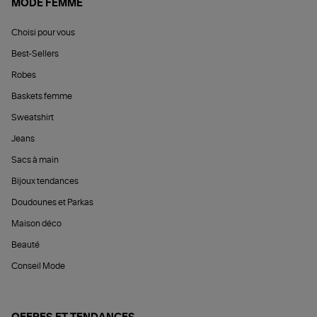
MODE FEMME
Choisi pour vous
Best-Sellers
Robes
Baskets femme
Sweatshirt
Jeans
Sacs à main
Bijoux tendances
Doudounes et Parkas
Maison déco
Beauté
Conseil Mode