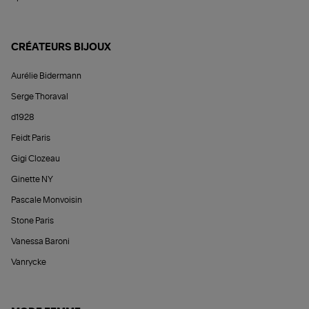
CRÉATEURS BIJOUX
Aurélie Bidermann
Serge Thoraval
d1928
Feidt Paris
Gigi Clozeau
Ginette NY
Pascale Monvoisin
Stone Paris
Vanessa Baroni
Vanrycke