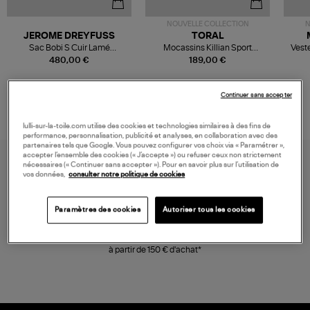
NOUVELLE COLLECTION
N
JEROME DREYFUSS
TORAL
Sac Bobi S Cuir Lamé
Mocassins Killian Sport
Veste
Champagne
Mousse
480,00 €
189,00 €
Continuer sans accepter
lulli-sur-la-toile.com utilise des cookies et technologies similaires à des fins de
performance, personnalisation, publicité et analyses, en collaboration avec des
partenaires tels que Google. Vous pouvez configurer vos choix via « Paramétrer »,
accepter l’ensemble des cookies (« J’accepte ») ou refuser ceux non strictement
nécessaires (« Continuer sans accepter »). Pour en savoir plus sur l’utilisation de
vos données,
consulter notre politique de cookies
Paramètres des cookies
Autoriser tous les cookies
LIVRAISON GRATUITE
à partir de 150 € d'achat*