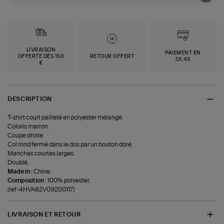
LIVRAISON
PAIEMENT EN
OFFERTE DÈS 150
RETOUR OFFERT
3X,4X
€
DESCRIPTION
T-shirt court pailleté en polyester mélangé.
Coloris marron.
Coupe droite.
Col rond fermé dans le dos par un bouton doré.
Manches courtes larges.
Doublé.
Made in :
Chine.
Composition :
100% polyester.
(ref-4HVA82V09200117)
LIVRAISON ET RETOUR