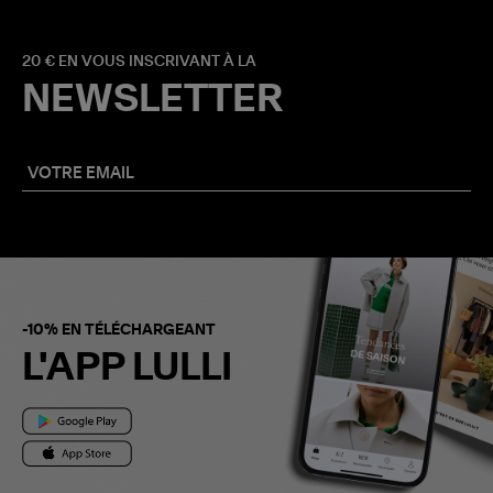
20 € EN VOUS INSCRIVANT À LA
NEWSLETTER
-10% EN TÉLÉCHARGEANT
L'APP LULLI