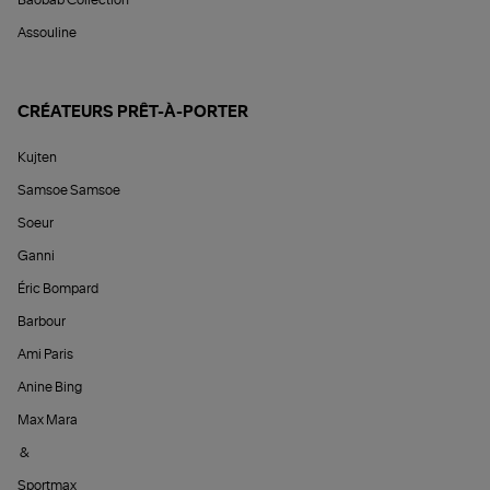
Baobab Collection
Assouline
CRÉATEURS PRÊT-À-PORTER
Kujten
Samsoe Samsoe
Soeur
Ganni
Éric Bompard
Barbour
Ami Paris
Anine Bing
Max Mara
&
Sportmax