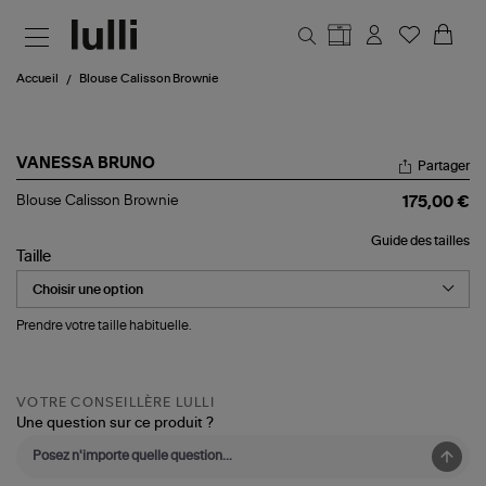
Aller au contenu principal
Accueil
Blouse Calisson Brownie
VANESSA BRUNO
Partager
Blouse
Blouse Calisson Brownie
175,00 €
Calisson
Brownie
Guide des tailles
Taille
Prendre votre taille habituelle.
VOTRE CONSEILLÈRE LULLI
Une question sur ce produit ?