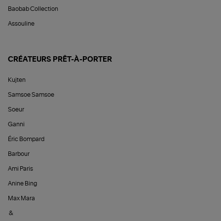
Baobab Collection
Assouline
CRÉATEURS PRÊT-À-PORTER
Kujten
Samsoe Samsoe
Soeur
Ganni
Éric Bompard
Barbour
Ami Paris
Anine Bing
Max Mara
&