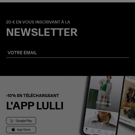
20 € EN VOUS INSCRIVANT À LA
NEWSLETTER
-10% EN TÉLÉCHARGEANT
L'APP LULLI