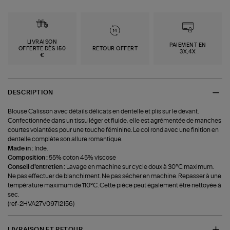
LIVRAISON
PAIEMENT EN
OFFERTE DÈS 150
RETOUR OFFERT
3X,4X
€
DESCRIPTION
Blouse Calisson avec détails délicats en dentelle et plis sur le devant.
Confectionnée dans un tissu léger et fluide, elle est agrémentée de manches
courtes volantées pour une touche féminine. Le col rond avec une finition en
dentelle complète son allure romantique.
Made in :
Inde.
Composition :
55% coton 45% viscose
Conseil d'entretien :
Lavage en machine sur cycle doux à 30°C maximum.
Ne pas effectuer de blanchiment. Ne pas sécher en machine. Repasser à une
température maximum de 110°C. Cette pièce peut également être nettoyée à
sec.
(ref-2HVA27V09712156)
LIVRAISON ET RETOUR