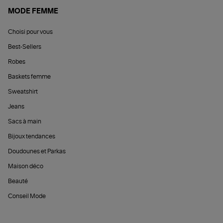
MODE FEMME
Choisi pour vous
Best-Sellers
Robes
Baskets femme
Sweatshirt
Jeans
Sacs à main
Bijoux tendances
Doudounes et Parkas
Maison déco
Beauté
Conseil Mode