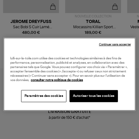
NOUVELLE COLLECTION
N
JEROME DREYFUSS
TORAL
Sac Bobi S Cuir Lamé
Mocassins Killian Sport
Veste
Champagne
Mousse
480,00 €
189,00 €
Continuer sans accepter
lulli-sur-la-toile.com utilise des cookies et technologies similaires à des fins de
performance, personnalisation, publicité et analyses, en collaboration avec des
partenaires tels que Google. Vous pouvez configurer vos choix via « Paramétrer »,
accepter l’ensemble des cookies (« J’accepte ») ou refuser ceux non strictement
nécessaires (« Continuer sans accepter »). Pour en savoir plus sur l’utilisation de
vos données,
consulter notre politique de cookies
Paramètres des cookies
Autoriser tous les cookies
LIVRAISON GRATUITE
à partir de 150 € d'achat*