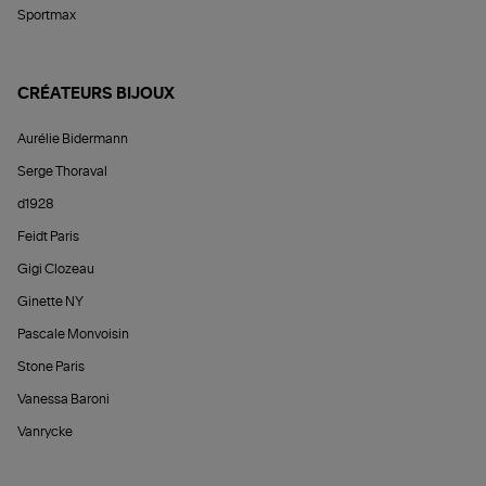
Sportmax
CRÉATEURS BIJOUX
Aurélie Bidermann
Serge Thoraval
d1928
Feidt Paris
Gigi Clozeau
Ginette NY
Pascale Monvoisin
Stone Paris
Vanessa Baroni
Vanrycke