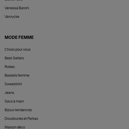
Vanessa Baroni
Vanrycke
MODE FEMME
Choisi pour vous
Best-Sellers
Robes
Baskets femme
Sweatshirt
Jeans
Sacs à main
Bijoux tendances
Doudounes et Parkas
Maison déco