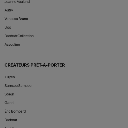
Jeanne Vouland
Autry
Vanessa Bruno
Ugg
Baobab Collection
Assouline
CRÉATEURS PRÊT-À-PORTER
Kujten
Samsoe Samsoe
Soeur
Ganni
Éric Bompard
Barbour