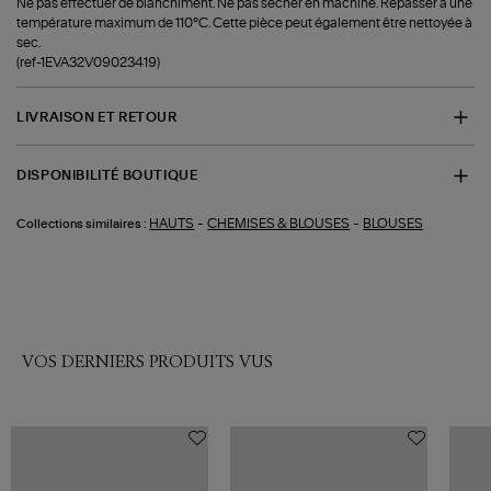
Ne pas effectuer de blanchiment. Ne pas sécher en machine. Repasser à une
température maximum de 110°C. Cette pièce peut également être nettoyée à
sec.
(ref-1EVA32V09023419)
LIVRAISON ET RETOUR
DISPONIBILITÉ BOUTIQUE
-
-
HAUTS
CHEMISES & BLOUSES
BLOUSES
Collections similaires :
VOS DERNIERS PRODUITS VUS