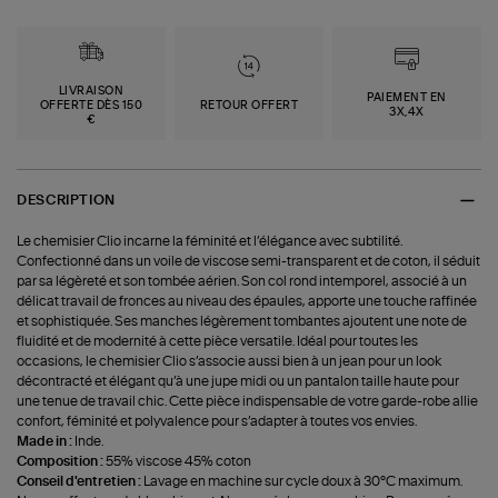
LIVRAISON
PAIEMENT EN
OFFERTE DÈS 150
RETOUR OFFERT
3X,4X
€
DESCRIPTION
Le chemisier Clio incarne la féminité et l’élégance avec subtilité.
Confectionné dans un voile de viscose semi-transparent et de coton, il séduit
par sa légèreté et son tombée aérien. Son col rond intemporel, associé à un
délicat travail de fronces au niveau des épaules, apporte une touche raffinée
et sophistiquée. Ses manches légèrement tombantes ajoutent une note de
fluidité et de modernité à cette pièce versatile. Idéal pour toutes les
occasions, le chemisier Clio s’associe aussi bien à un jean pour un look
décontracté et élégant qu’à une jupe midi ou un pantalon taille haute pour
une tenue de travail chic. Cette pièce indispensable de votre garde-robe allie
confort, féminité et polyvalence pour s’adapter à toutes vos envies.
Made in :
Inde.
Composition :
55% viscose 45% coton
Conseil d'entretien :
Lavage en machine sur cycle doux à 30°C maximum.