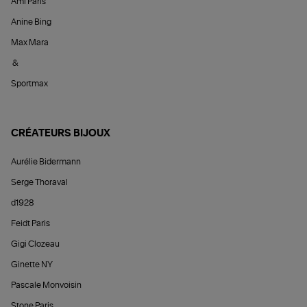
Ami Paris
Anine Bing
Max Mara
&
Sportmax
CRÉATEURS BIJOUX
Aurélie Bidermann
Serge Thoraval
d1928
Feidt Paris
Gigi Clozeau
Ginette NY
Pascale Monvoisin
Stone Paris