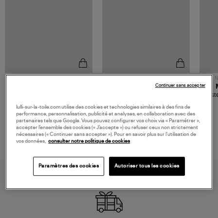
NOUVELLE COLLECTION
N
Continuer sans accepter
JEROME DREYFUSS
TORAL
Sac Bobi S Cuir Lamé
Mocassins Killian Sport
Veste
Champagne
Mousse
480,00 €
189,00 €
lulli-sur-la-toile.com utilise des cookies et technologies similaires à des fins de
performance, personnalisation, publicité et analyses, en collaboration avec des
partenaires tels que Google. Vous pouvez configurer vos choix via « Paramétrer »,
accepter l’ensemble des cookies (« J’accepte ») ou refuser ceux non strictement
nécessaires (« Continuer sans accepter »). Pour en savoir plus sur l’utilisation de
vos données,
consulter notre politique de cookies
Paramètres des cookies
Autoriser tous les cookies