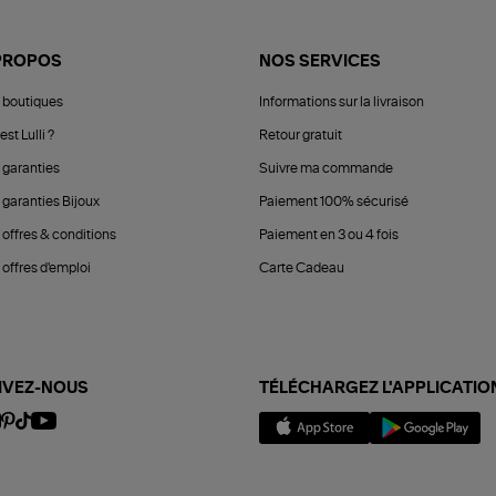
PROPOS
NOS SERVICES
 boutiques
Informations sur la livraison
est Lulli ?
Retour gratuit
 garanties
Suivre ma commande
 garanties Bijoux
Paiement 100% sécurisé
 offres & conditions
Paiement en 3 ou 4 fois
offres d'emploi
Carte Cadeau
IVEZ-NOUS
TÉLÉCHARGEZ L'APPLICATIO