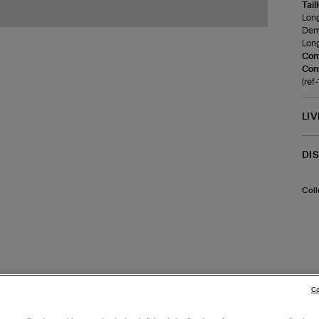
Tail
Long
Demi
Long
Com
Cons
(ref
LI
DI
Coll
Co