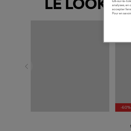
LE LOOK
lulli-sur-la-t
analyses, en 
accepter l’en
Pour en savoir
MADE I
-60%