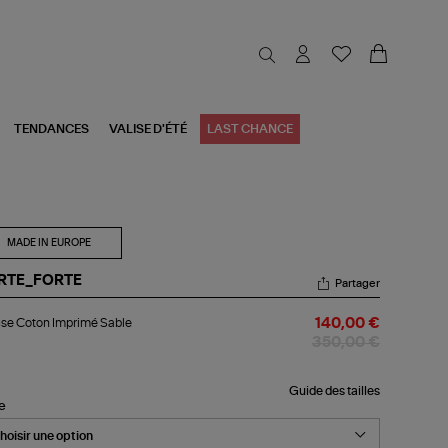
TENDANCES
VALISE D'ÉTÉ
LAST CHANCE
MADE IN EUROPE
RTE_FORTE
Partager
ouse
se Coton Imprimé Sable
140,00 €
ton
primé
350,00 €
le
Guide des tailles
le