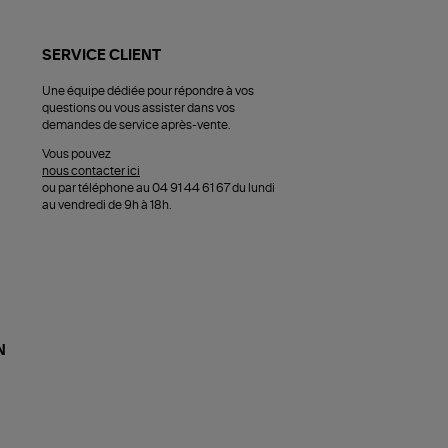
SERVICE CLIENT
Une équipe dédiée pour répondre à vos
questions ou vous assister dans vos
demandes de service après-vente.
Vous pouvez
nous contacter ici
ou par téléphone au 04 91 44 61 67 du lundi
au vendredi de 9h à 18h.
N