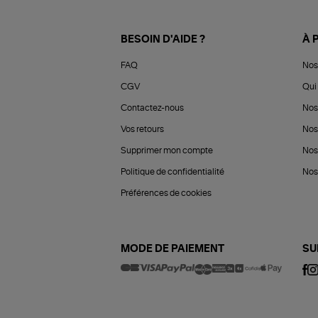
BESOIN D'AIDE ?
À 
FAQ
Nos
CGV
Qui 
Contactez-nous
Nos
Vos retours
Nos
Supprimer mon compte
Nos
Politique de confidentialité
Nos 
Préférences de cookies
MODE DE PAIEMENT
SU