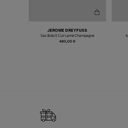
N
JEROME DREYFUSS
te
Sac Bobi S Cuir Lamé Champagne
M
480,00 €