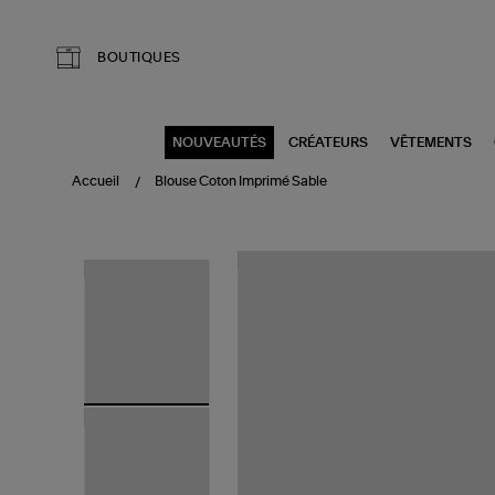
Aller au contenu principal
BOUTIQUES
NOUVEAUTÉS
CRÉATEURS
VÊTEMENTS
Accueil
Blouse Coton Imprimé Sable