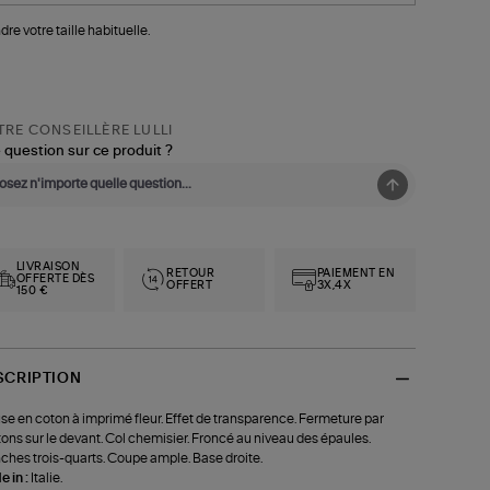
dre votre taille habituelle.
RE CONSEILLÈRE LULLI
 question sur ce produit ?
LIVRAISON
RETOUR
PAIEMENT EN
OFFERTE DÈS
OFFERT
3X,4X
150 €
SCRIPTION
se en coton à imprimé fleur. Effet de transparence. Fermeture par
ons sur le devant. Col chemisier. Froncé au niveau des épaules.
hes trois-quarts. Coupe ample. Base droite.
 in :
Italie.