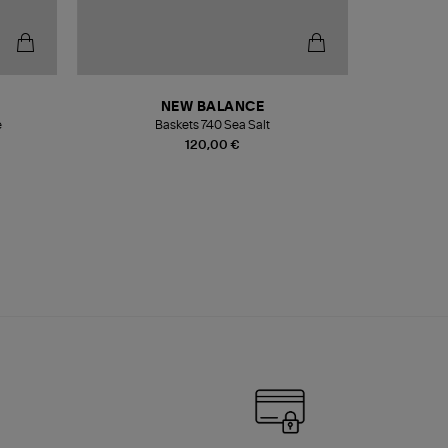
NEW BALANCE
e
Baskets 740 Sea Salt
Veste
120,00 €