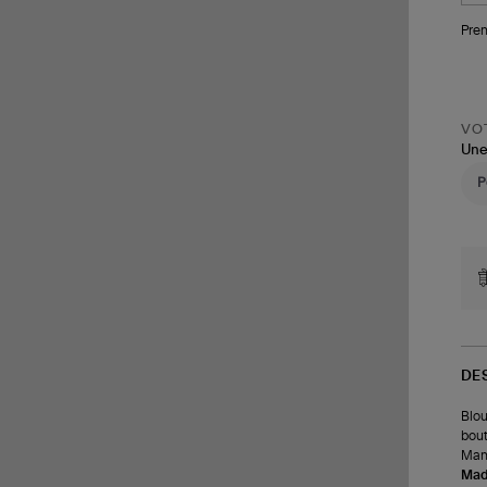
Pren
VOT
Une
DE
Blou
bout
Manc
Made