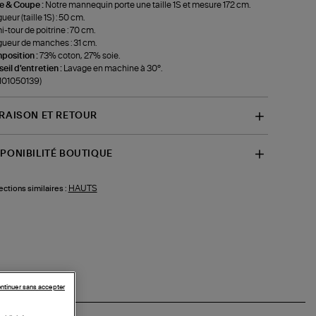
le & Coupe :
Notre mannequin porte une taille 1S et mesure 172 cm.
ueur (taille 1S) : 50 cm.
-tour de poitrine : 70 cm.
ueur de manches : 31 cm.
position :
73% coton, 27% soie.
eil d'entretien :
Lavage en machine à 30°.
-101050139)
VRAISON ET RETOUR
SPONIBILITÉ BOUTIQUE
HAUTS
ections similaires :
ntinuer sans accepter