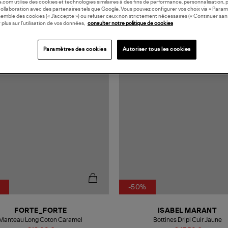
oile.com utilise des cookies et technologies similaires à des fins de performance, personnalisation, p
collaboration avec des partenaires tels que Google. Vous pouvez configurer vos choix via « Param
semble des cookies (« J’accepte ») ou refuser ceux non strictement nécessaires (« Continuer san
 plus sur l’utilisation de vos données,
consulter notre politique de cookies
N EUROPE
MADE IN EUROPE
Paramètres des cookies
Autoriser tous les cookies
-50%
FORTE_FORTE
ISABEL MARANT
Manteau Long Coton Caramel
Bottines Dripi Cuir Jaune