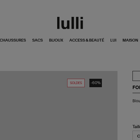
CHAUSSURES
SACS
BIJOUX
ACCESS & BEAUTÉ
LUI
MAISON
-60%
SOLDES
FO
Bl
Blou
Co
Im
Sab
Tail