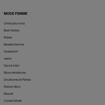
MODE FEMME
Choisi pour vous
Best-Sellers
Robes
Baskets femme
Sweatshirt
Jeans
Sacs à main
Bijoux tendances
Doudounes et Parkas
Maison déco
Beauté
Conseil Mode