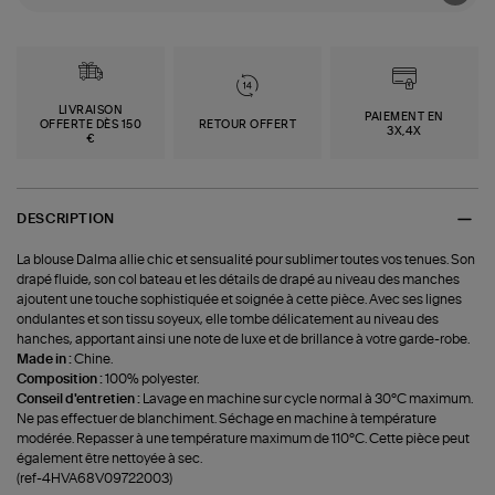
LIVRAISON
PAIEMENT EN
OFFERTE DÈS 150
RETOUR OFFERT
3X,4X
€
DESCRIPTION
La blouse Dalma allie chic et sensualité pour sublimer toutes vos tenues. Son
drapé fluide, son col bateau et les détails de drapé au niveau des manches
ajoutent une touche sophistiquée et soignée à cette pièce. Avec ses lignes
ondulantes et son tissu soyeux, elle tombe délicatement au niveau des
hanches, apportant ainsi une note de luxe et de brillance à votre garde-robe.
Made in :
Chine.
Composition :
100% polyester.
Conseil d'entretien :
Lavage en machine sur cycle normal à 30°C maximum.
Ne pas effectuer de blanchiment. Séchage en machine à température
modérée. Repasser à une température maximum de 110°C. Cette pièce peut
également être nettoyée à sec.
(ref-4HVA68V09722003)