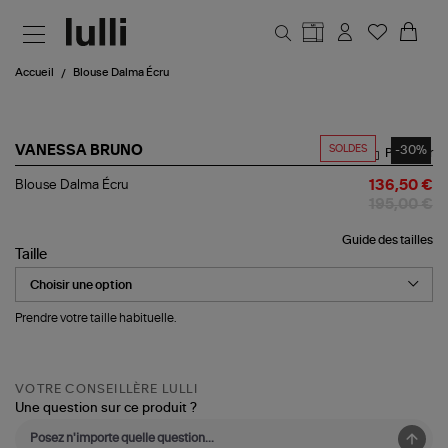
Aller au contenu principal
Accueil
Blouse Dalma Écru
SOLDES
-30%
VANESSA BRUNO
Partager
Blouse
Blouse Dalma Écru
136,50 €
Dalma
195,00 €
Écru
Guide des tailles
Taille
Prendre votre taille habituelle.
VOTRE CONSEILLÈRE LULLI
Une question sur ce produit ?