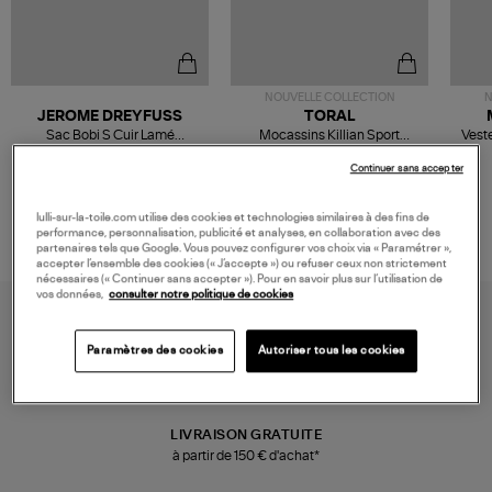
NOUVELLE COLLECTION
N
JEROME DREYFUSS
TORAL
Sac Bobi S Cuir Lamé
Mocassins Killian Sport
Veste
Champagne
Mousse
480,00 €
189,00 €
Continuer sans accepter
lulli-sur-la-toile.com utilise des cookies et technologies similaires à des fins de
performance, personnalisation, publicité et analyses, en collaboration avec des
partenaires tels que Google. Vous pouvez configurer vos choix via « Paramétrer »,
accepter l’ensemble des cookies (« J’accepte ») ou refuser ceux non strictement
nécessaires (« Continuer sans accepter »). Pour en savoir plus sur l’utilisation de
vos données,
consulter notre politique de cookies
Paramètres des cookies
Autoriser tous les cookies
LIVRAISON GRATUITE
à partir de 150 € d'achat*