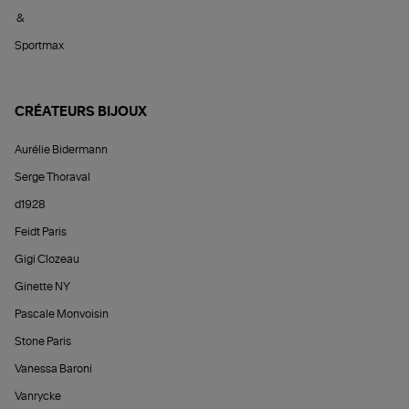
&
Sportmax
CRÉATEURS BIJOUX
Aurélie Bidermann
Serge Thoraval
d1928
Feidt Paris
Gigi Clozeau
Ginette NY
Pascale Monvoisin
Stone Paris
Vanessa Baroni
Vanrycke