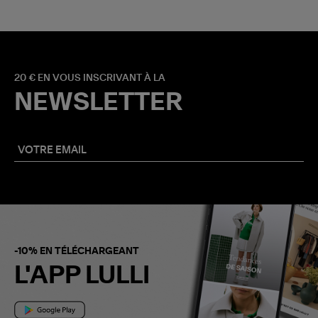
20 € EN VOUS INSCRIVANT À LA
NEWSLETTER
-10% EN TÉLÉCHARGEANT
L'APP LULLI