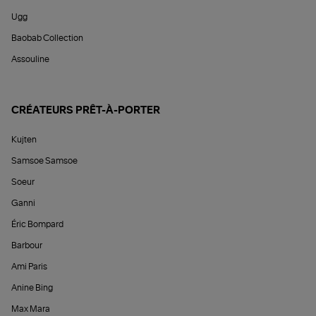
Ugg
Baobab Collection
Assouline
CRÉATEURS PRÊT-À-PORTER
Kujten
Samsoe Samsoe
Soeur
Ganni
Éric Bompard
Barbour
Ami Paris
Anine Bing
Max Mara