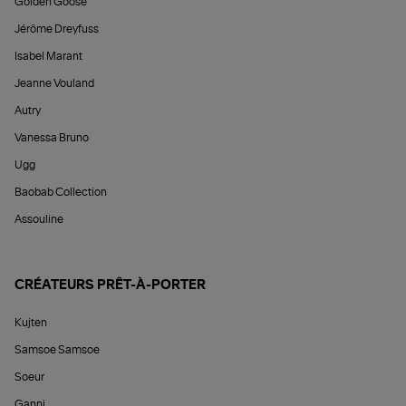
Golden Goose
Jérôme Dreyfuss
Isabel Marant
Jeanne Vouland
Autry
Vanessa Bruno
Ugg
Baobab Collection
Assouline
CRÉATEURS PRÊT-À-PORTER
Kujten
Samsoe Samsoe
Soeur
Ganni