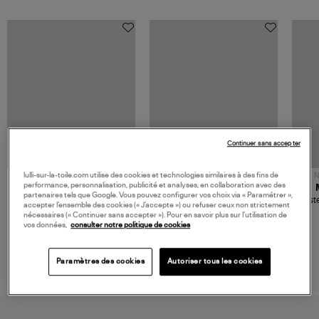
Continuer sans accepter
lulli-sur-la-toile.com utilise des cookies et technologies similaires à des fins de
NOUVELLE COLLECTION
N
performance, personnalisation, publicité et analyses, en collaboration avec des
JEROME DREYFUSS
TORAL
partenaires tels que Google. Vous pouvez configurer vos choix via « Paramétrer »,
Sac Bobi S Cuir Lamé
Mocassins Killian Sport
Veste
accepter l’ensemble des cookies (« J’accepte ») ou refuser ceux non strictement
Champagne
Mousse
480,00 €
189,00 €
nécessaires (« Continuer sans accepter »). Pour en savoir plus sur l’utilisation de
vos données,
consulter notre politique de cookies
Paramètres des cookies
Autoriser tous les cookies