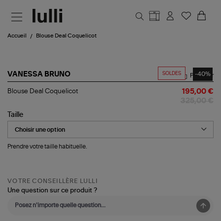
Aller au contenu principal
Accueil
Blouse Deal Coquelicot
SOLDES
-40%
VANESSA BRUNO
Partager
Blouse
Blouse Deal Coquelicot
195,00 €
Deal
325,00 €
Coquelicot
Taille
Prendre votre taille habituelle.
VOTRE CONSEILLÈRE LULLI
Une question sur ce produit ?