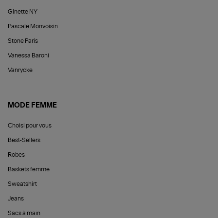
Ginette NY
Pascale Monvoisin
Stone Paris
Vanessa Baroni
Vanrycke
MODE FEMME
Choisi pour vous
Best-Sellers
Robes
Baskets femme
Sweatshirt
Jeans
Sacs à main