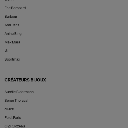
Éric Bompard
Barbour
Ami Paris
Anine Bing
Max Mara
&
Sportmax
CRÉATEURS BIJOUX
Aurélie Bidermann
Serge Thoraval
d1928
Feidt Paris
Gigi Clozeau