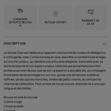
LIVRAISON
PAIEMENT EN
OFFERTE DÈS 150
RETOUR OFFERT
3X,4X
€
DESCRIPTION
La blouse Deal est idéale pour apporter une touche de couleur et d'élégance
à votre garde-robe. Confectionnée en soie, elle offre un tombé fluide et léger,
au toucher soyeux, qui dessine une silhouette élégante. Sensuelle avec sa
teinte éclatante et son aspect soyeux, cette blouse est parfaite pour être
portée aussi bien de jour que de soir. Le plastron à plis délicats, accompagné
d'une patte de boutonnage ton-sur-ton, ajoute une dimension subtile et
raffinée, tandis que les manches, ornées de petits volants, accentuent le
charme de cette pièce. Pour un look de travail assuré, associez-la à une jupe
longue et des bottes.
Blouse en soie et viscose
Coloris rouge
Coupe ajustée
Col rond