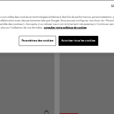
Co
oile.com utilise des cookies et technologies similaires à des fins de performance, personnalisation, p
collaboration avec des partenaires tels que Google. Vous pouvez configurer vos choix via « Param
semble des cookies (« J’accepte ») ou refuser ceux non strictement nécessaires (« Continuer san
 plus sur l’utilisation de vos données,
consulter notre politique de cookies
Paramètres des cookies
Autoriser tous les cookies
ORATION