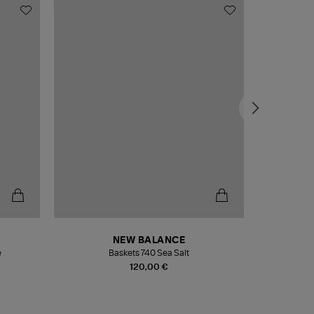
NEW BALANCE
e
Baskets 740 Sea Salt
Veste
120,00 €