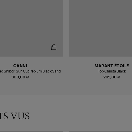
GANNI
MARANT ÉTOILE
ed Shibori Sun Cut Peplum Black Sand
Top Christa Black
300,00 €
295,00 €
TS VUS