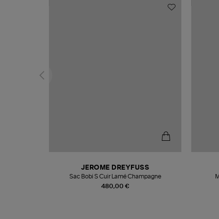
N
JEROME DREYFUSS
te
Sac Bobi S Cuir Lamé Champagne
M
480,00 €