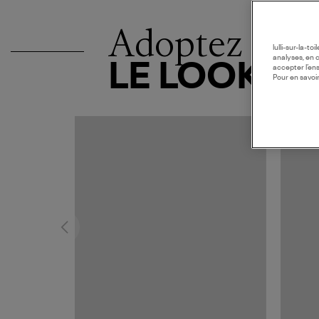
Adoptez
lulli-sur-la-t
analyses, en 
LE LOOK
accepter l’en
Pour en savoir
COLLAB