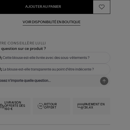
AJOUTER AU PANIER
VOIR DISPONIBILITÉ EN BOUTIQUE
RE CONSEILLÈRE LULLI
 question sur ce produit ?
Cette blouse est-elle livrée avec des sous-vêtements ?
La blouse est-elle transparente au point d'être indécente ?
LIVRAISON
RETOUR
PAIEMENT EN
OFFERTE DÈS
OFFERT
3X,4X
150 €