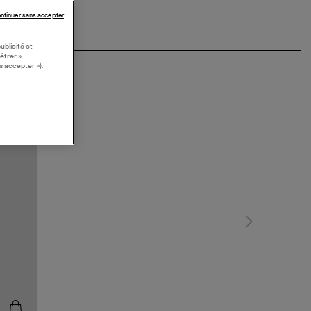
ntinuer sans accepter
ublicité et
étrer »,
s accepter »).