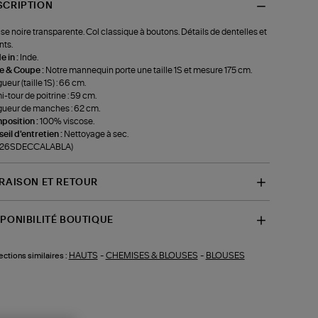
SCRIPTION
se noire transparente. Col classique à boutons. Détails de dentelles et
nts.
 in :
Inde.
le & Coupe :
Notre mannequin porte une taille 1S et mesure 175 cm.
ueur (taille 1S) : 66 cm.
-tour de poitrine : 59 cm.
ueur de manches : 62 cm.
position :
100% viscose.
eil d'entretien :
Nettoyage à sec.
f-26SDECCALABLA)
VRAISON ET RETOUR
SPONIBILITÉ BOUTIQUE
HAUTS
-
CHEMISES & BLOUSES
-
BLOUSES
ections similaires :