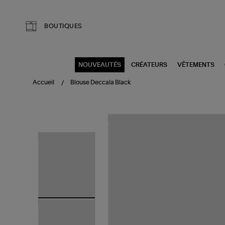
Aller au contenu principal
BOUTIQUES
NOUVEAUTÉS
CRÉATEURS
VÊTEMENTS
Accueil
Blouse Deccala Black