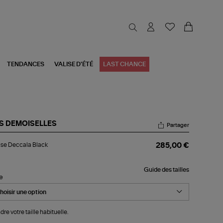
TENDANCES
VALISE D'ÉTÉ
LAST CHANCE
S DEMOISELLES
Partager
ouse
se Deccala Black
285,00 €
cala
ck
Guide des tailles
le
dre votre taille habituelle.