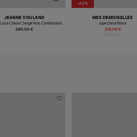
-40%
JEANNE VOULAND
MES DEMOISELLES
Loca Classic Sergé Noir, Collaboration
Jupe Dana Black
JV x Véronika Loubry
280,00 €
219,00 €
365,00 €