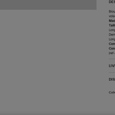
DE
Blou
vola
Made
Tail
Long
Demi
Long
Com
Cons
(re
LI
DI
Coll