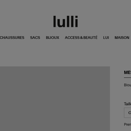
CHAUSSURES
SACS
BIJOUX
ACCESS & BEAUTÉ
LUI
MAISON
ME
Bl
Blou
Dec
Bla
Tail
Pren