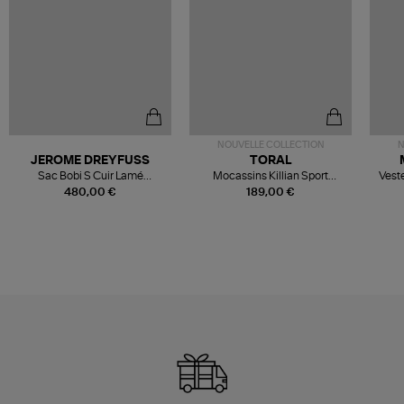
NOUVELLE COLLECTION
N
JEROME DREYFUSS
TORAL
Sac Bobi S Cuir Lamé
Mocassins Killian Sport
Veste
Champagne
Mousse
480,00 €
189,00 €