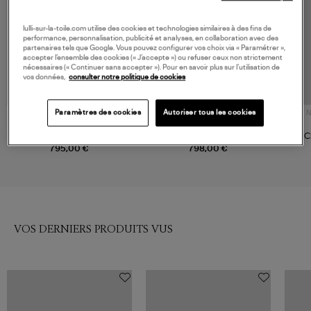
lulli-sur-la-toile.com utilise des cookies et technologies similaires à des fins de
performance, personnalisation, publicité et analyses, en collaboration avec des
partenaires tels que Google. Vous pouvez configurer vos choix via « Paramétrer »,
accepter l’ensemble des cookies (« J’accepte ») ou refuser ceux non strictement
nécessaires (« Continuer sans accepter »). Pour en savoir plus sur l’utilisation de
vos données,
consulter notre politique de cookies
Paramètres des cookies
Autoriser tous les cookies
N
ZIMMERMANN
CULT GAIA
Chemise Denim Applique Bay
Top Tajisha Deep Lake
C
Blue
795,00 €
798,00 €
VOS DERNIERS PRODUITS VUS