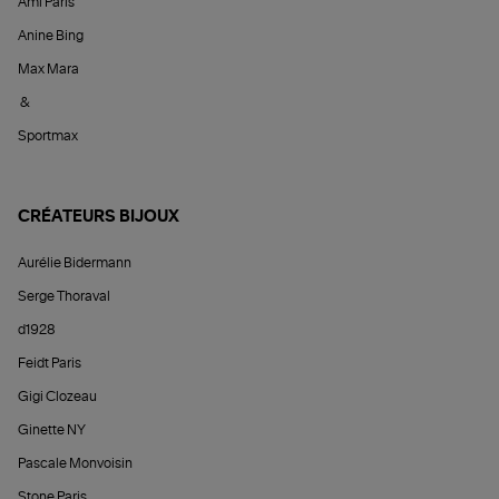
Ami Paris
Anine Bing
Max Mara
&
Sportmax
CRÉATEURS BIJOUX
Aurélie Bidermann
Serge Thoraval
d1928
Feidt Paris
Gigi Clozeau
Ginette NY
Pascale Monvoisin
Stone Paris