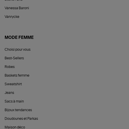
Vanessa Baroni
Vanrycke
MODE FEMME
Choisi pour vous
Best-Sellers
Robes
Baskets femme
Sweatshirt
Jeans
Sacs à main
Bijoux tendances
Doudounes et Parkas
Maison déco