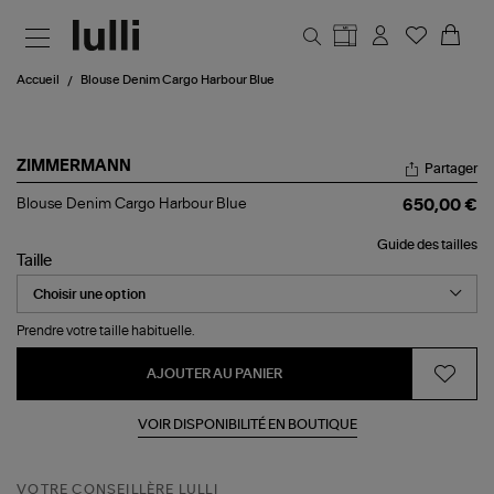
Aller au contenu principal
Accueil
Blouse Denim Cargo Harbour Blue
ZIMMERMANN
Partager
Blouse
Blouse Denim Cargo Harbour Blue
650,00 €
Denim
Cargo
Guide des tailles
Harbour
Taille
Blue
Prendre votre taille habituelle.
AJOUTER AU PANIER
VOIR DISPONIBILITÉ EN BOUTIQUE
VOTRE CONSEILLÈRE LULLI