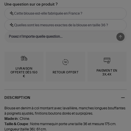
Une question sur ce produit ?
Cette blouse est-elle fabriquée en France ?
Quelles sont les mesures exactes de la blouse en taille 36 ?
LIVRAISON
PAIEMENT EN
OFFERTE DÈS 150
RETOUR OFFERT
3X,4X
€
DESCRIPTION
Blouse en denim à col montant avec lavallière, manches longues bouffantes
à poignets ajustés, finitions boutons dorés et surpiqûres.
Made in :
Chine.
Taille & Coupe :
Notre mannequin porte une taille 36 et mesure 175 cm.
Longueur (taille 36) : 61 cm.