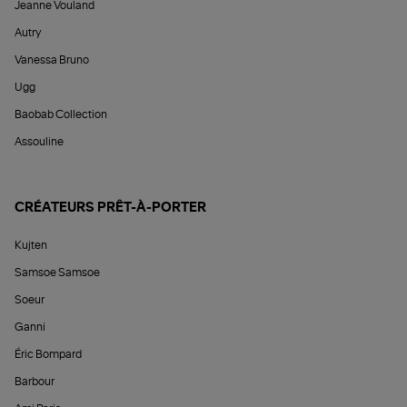
Jeanne Vouland
Autry
Vanessa Bruno
Ugg
Baobab Collection
Assouline
CRÉATEURS PRÊT-À-PORTER
Kujten
Samsoe Samsoe
Soeur
Ganni
Éric Bompard
Barbour