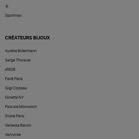
&
Sportmax
CRÉATEURS BIJOUX
Aurélie Bidermann
Serge Thoraval
d1928
Feidt Paris
Gigi Clozeau
Ginette NY
Pascale Monvoisin
Stone Paris
Vanessa Baroni
Vanrycke