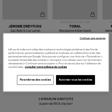
NOUVELLE COLLECTION
N
JEROME DREYFUSS
TORAL
Sac Bobi S Cuir Lamé
Mocassins Killian Sport
Veste
Champagne
Mousse
480,00 €
189,00 €
Continuer sans accepter
lulli-sur-la-toile.com utilise des cookies et technologies similaires à des fins de
performance, personnalisation, publicité et analyses, en collaboration avec des
partenaires tels que Google. Vous pouvez configurer vos choix via « Paramétrer »,
accepter l’ensemble des cookies (« J’accepte ») ou refuser ceux non strictement
nécessaires (« Continuer sans accepter »). Pour en savoir plus sur l’utilisation de
vos données,
consulter notre politique de cookies
Paramètres des cookies
Autoriser tous les cookies
LIVRAISON GRATUITE
à partir de 150 € d'achat*