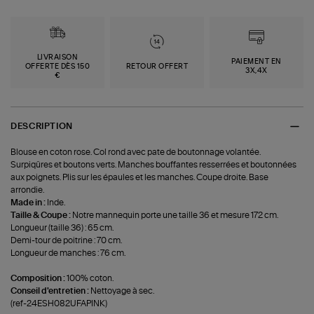
LIVRAISON
PAIEMENT EN
OFFERTE DÈS 150
RETOUR OFFERT
3X,4X
€
DESCRIPTION
Blouse en coton rose. Col rond avec pate de boutonnage volantée.
Surpiqûres et boutons verts. Manches bouffantes resserrées et boutonnées
aux poignets. Plis sur les épaules et les manches. Coupe droite. Base
arrondie.
Made in :
Inde.
Taille & Coupe :
Notre mannequin porte une taille 36 et mesure 172 cm.
Longueur (taille 36) : 65 cm.
Demi-tour de poitrine : 70 cm.
Longueur de manches : 76 cm.
Composition :
100% coton.
Conseil d'entretien :
Nettoyage à sec.
(ref-24ESH082UFAPINK)