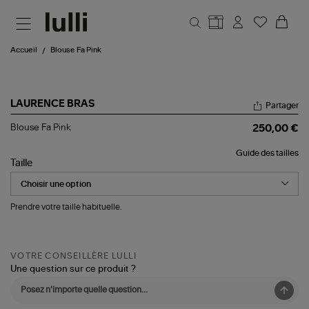
Aller au contenu principal
Accueil
Blouse Fa Pink
LAURENCE BRAS
Partager
Blouse
Blouse Fa Pink
250,00 €
Fa
Pink
Guide des tailles
Taille
Prendre votre taille habituelle.
VOTRE CONSEILLÈRE LULLI
Une question sur ce produit ?