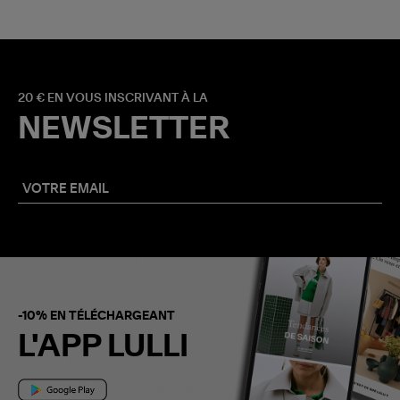
20 € EN VOUS INSCRIVANT À LA
NEWSLETTER
-10% EN TÉLÉCHARGEANT
L'APP LULLI