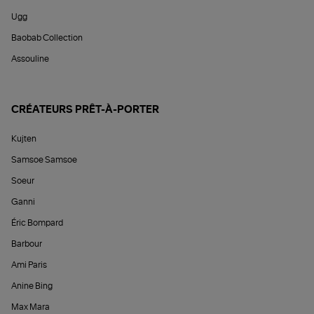
Ugg
Baobab Collection
Assouline
CRÉATEURS PRÊT-À-PORTER
Kujten
Samsoe Samsoe
Soeur
Ganni
Éric Bompard
Barbour
Ami Paris
Anine Bing
Max Mara