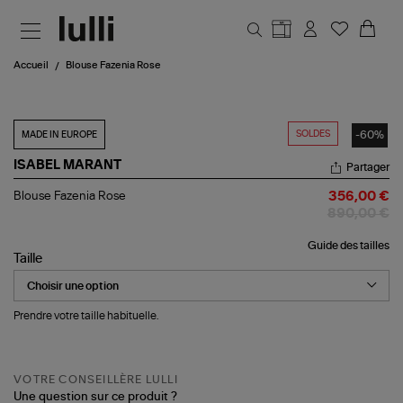
Aller au contenu principal
Accueil
Blouse Fazenia Rose
SOLDES
-60%
MADE IN EUROPE
ISABEL MARANT
Partager
Blouse
Blouse Fazenia Rose
356,00 €
Fazenia
890,00 €
Rose
Guide des tailles
Taille
Prendre votre taille habituelle.
VOTRE CONSEILLÈRE LULLI
Une question sur ce produit ?