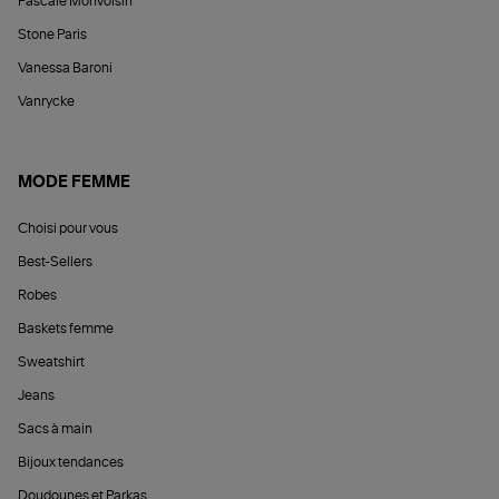
Pascale Monvoisin
Stone Paris
Vanessa Baroni
Vanrycke
MODE FEMME
Choisi pour vous
Best-Sellers
Robes
Baskets femme
Sweatshirt
Jeans
Sacs à main
Bijoux tendances
Doudounes et Parkas