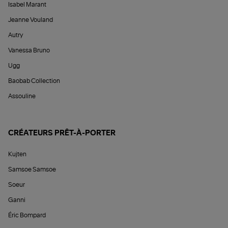
Isabel Marant
Jeanne Vouland
Autry
Vanessa Bruno
Ugg
Baobab Collection
Assouline
CRÉATEURS PRÊT-À-PORTER
Kujten
Samsoe Samsoe
Soeur
Ganni
Éric Bompard