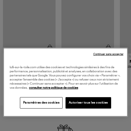
Continuer sans accepter
NOUVELLE COLLECTION
N
JEROME DREYFUSS
TORAL
Sac Bobi S Cuir Lamé
Mocassins Killian Sport
Veste
lulli-sur-la-toile.com utilise des cookies et technologies similaires à des fins de
Champagne
Mousse
performance, personnalisation, publicité et analyses, en collaboration avec des
480,00 €
189,00 €
partenaires tels que Google. Vous pouvez configurer vos choix via « Paramétrer »,
accepter l’ensemble des cookies (« J’accepte ») ou refuser ceux non strictement
nécessaires (« Continuer sans accepter »). Pour en savoir plus sur l’utilisation de
vos données,
consulter notre politique de cookies
Paramètres des cookies
Autoriser tous les cookies