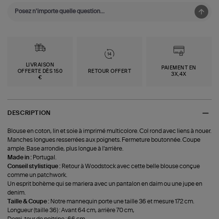
LIVRAISON
PAIEMENT EN
OFFERTE DÈS 150
RETOUR OFFERT
3X,4X
€
DESCRIPTION
Blouse en coton, lin et soie à imprimé multicolore. Col rond avec liens à nouer.
Manches longues resserrées aux poignets. Fermeture boutonnée. Coupe
ample. Base arrondie, plus longue à l'arrière.
Made in :
Portugal.
Conseil stylistique :
Retour à Woodstock avec cette belle blouse conçue
comme un patchwork.
Un esprit bohème qui se mariera avec un pantalon en daim ou une jupe en
denim.
Taille & Coupe :
Notre mannequin porte une taille 36 et mesure 172 cm.
Longueur (taille 36) : Avant 64 cm, arrière 70 cm,
Demi-tour de poitrine : 66 cm.