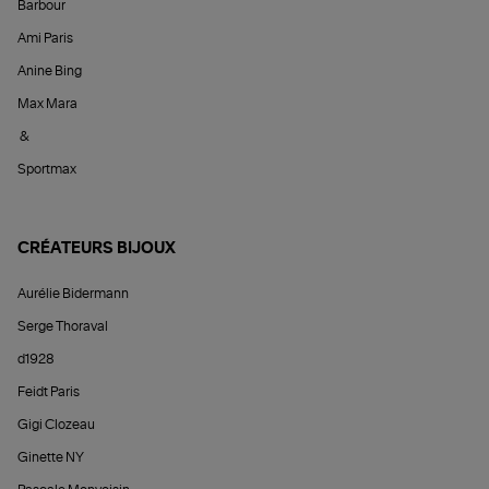
Barbour
Ami Paris
Anine Bing
Max Mara
&
Sportmax
CRÉATEURS BIJOUX
Aurélie Bidermann
Serge Thoraval
d1928
Feidt Paris
Gigi Clozeau
Ginette NY