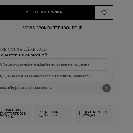
AJOUTER AU PANIER
VOIR DISPONIBILITÉ EN BOUTIQUE
RE CONSEILLÈRE LULLI
 question sur ce produit ?
Cette blouse est-elle adaptée au lavage en machine ?
Quelles sont les tailles disponibles pour ce vêtement ?
LIVRAISON
RETOUR
PAIEMENT EN
OFFERTE DÈS
OFFERT
3X,4X
150 €