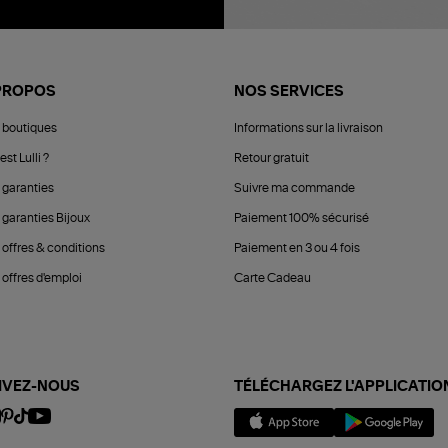
PROPOS
NOS SERVICES
 boutiques
Informations sur la livraison
est Lulli ?
Retour gratuit
 garanties
Suivre ma commande
 garanties Bijoux
Paiement 100% sécurisé
 offres & conditions
Paiement en 3 ou 4 fois
offres d'emploi
Carte Cadeau
IVEZ-NOUS
TÉLÉCHARGEZ L'APPLICATIO