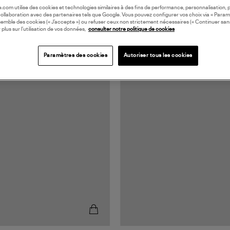
oile.com utilise des cookies et technologies similaires à des fins de performance, personnalisation, p
collaboration avec des partenaires tels que Google. Vous pouvez configurer vos choix via « Param
semble des cookies (« J’accepte ») ou refuser ceux non strictement nécessaires (« Continuer san
 plus sur l’utilisation de vos données,
consulter notre politique de cookies
Paramètres des cookies
Autoriser tous les cookies