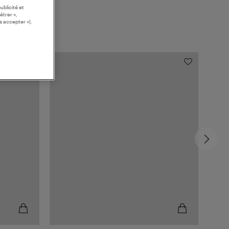
ublicité et
étrer »,
s accepter »).