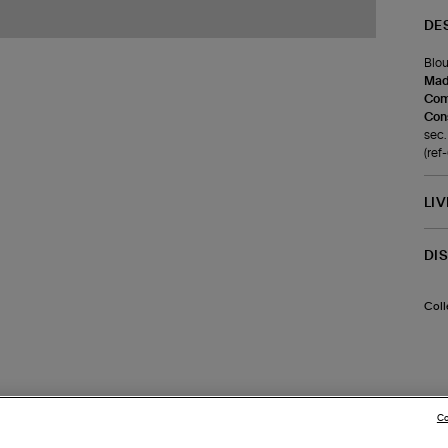
DE
Blou
Made
Com
Cons
sec.
(re
LI
DI
Coll
Co