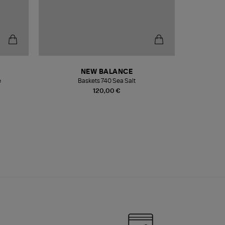
NEW BALANCE
e
Baskets 740 Sea Salt
Veste
120,00 €