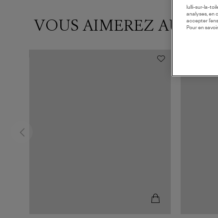
lulli-sur-la-t
analyses, en 
VOUS AIMEREZ AUSSI
accepter l’en
Pour en savoir