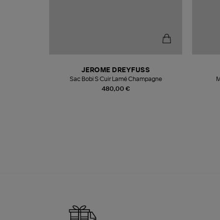
N
JEROME DREYFUSS
te
Sac Bobi S Cuir Lamé Champagne
M
480,00 €