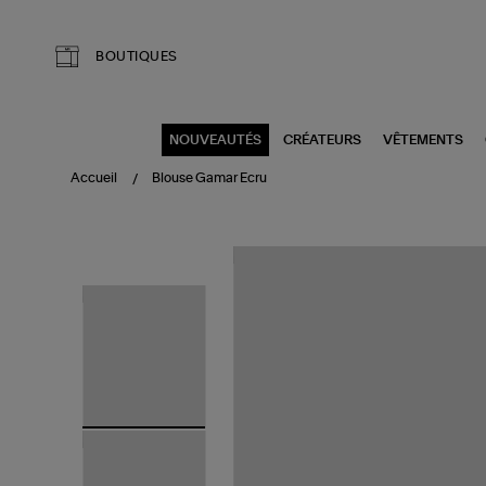
Aller au contenu principal
BOUTIQUES
NOUVEAUTÉS
CRÉATEURS
VÊTEMENTS
Accueil
Blouse Gamar Ecru