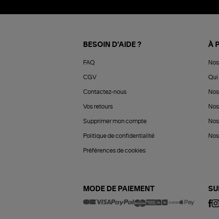
BESOIN D'AIDE ?
À 
FAQ
Nos
CGV
Qui 
Contactez-nous
Nos
Vos retours
Nos
Supprimer mon compte
Nos
Politique de confidentialité
Nos 
Préférences de cookies
MODE DE PAIEMENT
SU