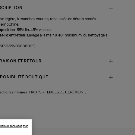
SCRIPTION
se légère, à manches courtes, rehaussée de détails brodés.
 in :
Chine.
position :
55% lin, 45% viscose.
eil d'entretien :
Lavage à la main à 40° maximum, ou nettoyage à
f-6EVA55V09888003)
VRAISON ET RETOUR
SPONIBILITÉ BOUTIQUE
HAUTS
-
TENUES DE CÉRÉMONIE
ections similaires :
ntinuer sans accepter