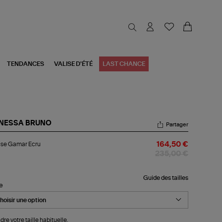
TENDANCES
VALISE D'ÉTÉ
LAST CHANCE
NESSA BRUNO
Partager
ouse
use Gamar Ecru
164,50 €
mar
u
235,00 €
Guide des tailles
le
dre votre taille habituelle.