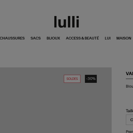
CHAUSSURES
SACS
BIJOUX
ACCESS & BEAUTÉ
LUI
MAISON
VA
-30%
SOLDES
Bl
Blo
Ga
Ecr
Tail
Pren