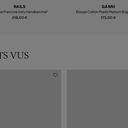
RAILS
GANNI
se Francine Ivory Handkerchief
Blouse Cotton Poplin Peplum Brig
218,00 €
175,00 €
TS VUS