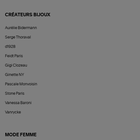
CRÉATEURS BIJOUX
Aurélie Bidermann
Serge Thoraval
d1928
Feidt Paris
Gigi Clozeau
Ginette NY
Pascale Monvoisin
Stone Paris
Vanessa Baroni
Vanrycke
MODE FEMME