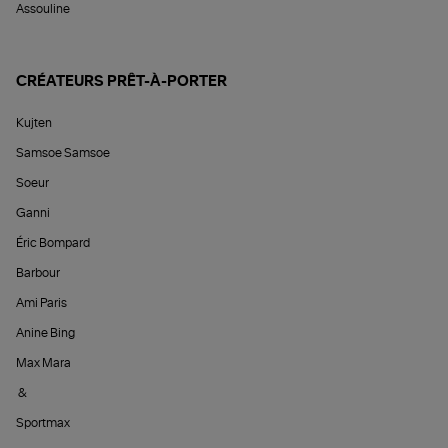
Assouline
CRÉATEURS PRÊT-À-PORTER
Kujten
Samsoe Samsoe
Soeur
Ganni
Éric Bompard
Barbour
Ami Paris
Anine Bing
Max Mara
&
Sportmax