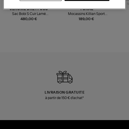
NOUVELLE COLLECTION
N
JEROME DREYFUSS
TORAL
Sac Bobi S Cuir Lamé
Mocassins Killian Sport
Champagne
Mousse
480,00 €
189,00 €
LIVRAISON GRATUITE
à partir de 150 € d'achat*