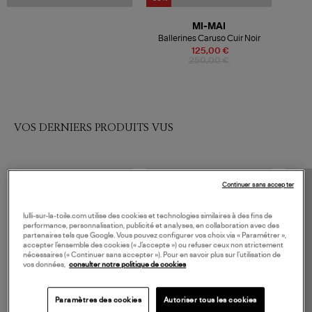
MI-MAI
Ballerines Caruso Cuir Noir
125,00 €
250,00 €
VOS DERNIERS PRODUITS VUS
Continuer sans accepter
lulli-sur-la-toile.com utilise des cookies et technologies similaires à des fins de
performance, personnalisation, publicité et analyses, en collaboration avec des
partenaires tels que Google. Vous pouvez configurer vos choix via « Paramétrer »,
accepter l’ensemble des cookies (« J’accepte ») ou refuser ceux non strictement
nécessaires (« Continuer sans accepter »). Pour en savoir plus sur l’utilisation de
vos données,
consulter notre politique de cookies
Paramètres des cookies
Autoriser tous les cookies