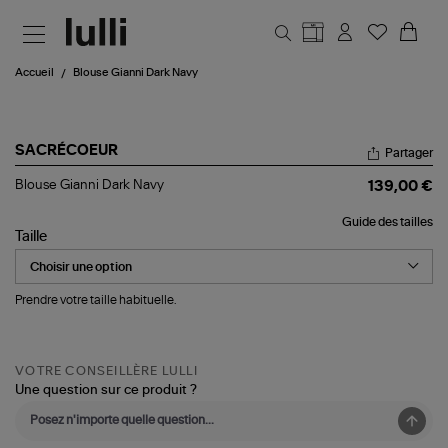
Aller au contenu principal
Accueil
Blouse Gianni Dark Navy
SACRÉCOEUR
Partager
Blouse
Blouse Gianni Dark Navy
139,00 €
Gianni
Dark
Guide des tailles
Navy
Taille
Prendre votre taille habituelle.
VOTRE CONSEILLÈRE LULLI
Une question sur ce produit ?