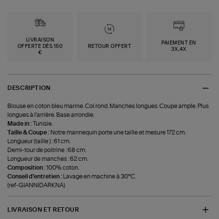
LIVRAISON
PAIEMENT EN
OFFERTE DÈS 150
RETOUR OFFERT
3X,4X
€
DESCRIPTION
Blouse en coton bleu marine. Col rond. Manches longues. Coupe ample. Plus
longues à l'arrière. Base arrondie.
Made in :
Tunisie.
Taille & Coupe :
Notre mannequin porte une taille et mesure 172 cm.
Longueur (taille ) : 61 cm.
Demi-tour de poitrine : 68 cm.
Longueur de manches : 62 cm.
Composition :
100% coton.
Conseil d'entretien :
Lavage en machine à 30°C.
(ref-GIANNIDARKNA)
LIVRAISON ET RETOUR