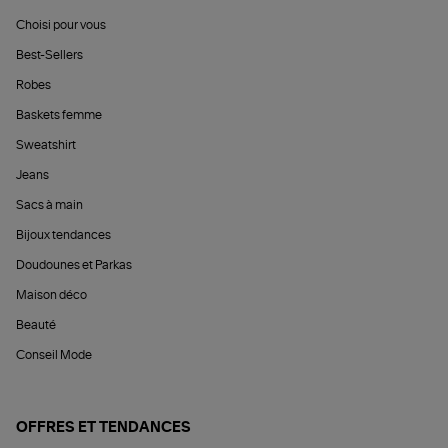
Choisi pour vous
Best-Sellers
Robes
Baskets femme
Sweatshirt
Jeans
Sacs à main
Bijoux tendances
Doudounes et Parkas
Maison déco
Beauté
Conseil Mode
OFFRES ET TENDANCES