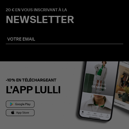
20 € EN VOUS INSCRIVANT À LA
NEWSLETTER
-10% EN TÉLÉCHARGEANT
L'APP LULLI