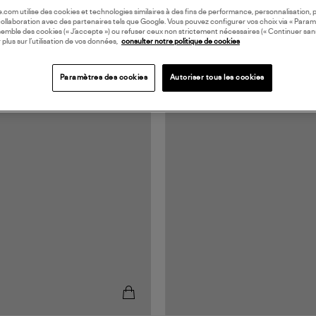
oile.com utilise des cookies et technologies similaires à des fins de performance, personnalisation, p
collaboration avec des partenaires tels que Google. Vous pouvez configurer vos choix via « Param
semble des cookies (« J’accepte ») ou refuser ceux non strictement nécessaires (« Continuer san
 plus sur l’utilisation de vos données,
consulter notre politique de cookies
Paramètres des cookies
Autoriser tous les cookies