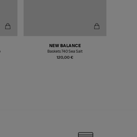
NEW BALANCE
e
Baskets 740 Sea Salt
Veste
120,00 €