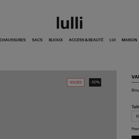
CHAUSSURES
SACS
BIJOUX
ACCESS & BEAUTÉ
LUI
MAISON
VA
-50%
SOLDES
Bl
Blou
Gli
Ma
Tail
Pren