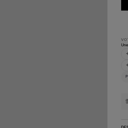
VOT
Une
DE