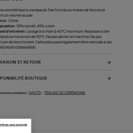
se asymétrique à une épaule. Des fronces au niveau de l’encolure
nt un volume souple.
 in :
Chine.
position :
55% lyocell, 45% coton.
eil d'entretien :
Lavage à la main à 40°C maximum. Repasser à une
érature maximum de 110°C. Ne pas sécher en machine. Ne pas
ctuer de blanchiment. Cette pièce peut également être nettoyée à sec.
f-4EVA69V09884888)
VRAISON ET RETOUR
SPONIBILITÉ BOUTIQUE
HAUTS
-
TENUES DE CÉRÉMONIE
ections similaires :
ntinuer sans accepter