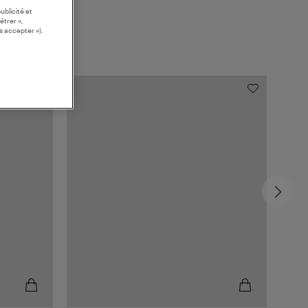
ublicité et
étrer »,
s accepter »).