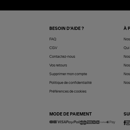
BESOIN D'AIDE ?
À 
FAQ
Nos
CGV
Qui 
Contactez-nous
Nos
Vos retours
Nos
Supprimer mon compte
Nos
Politique de confidentialité
Nos 
Préférences de cookies
MODE DE PAIEMENT
SU