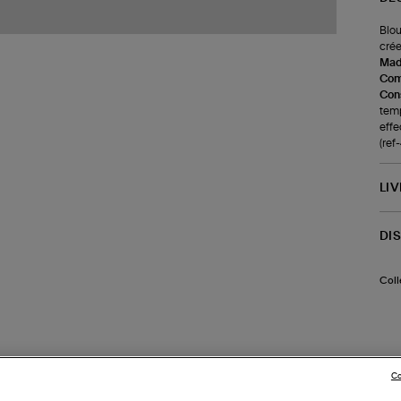
Blou
crée
Made
Com
Cons
temp
effe
(re
LI
DI
Coll
Co