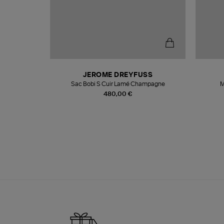
N
JEROME DREYFUSS
te
Sac Bobi S Cuir Lamé Champagne
M
480,00 €