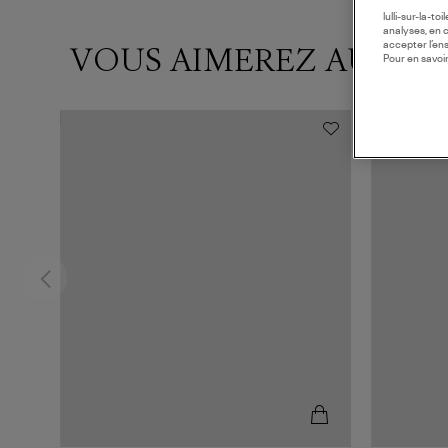
lulli-sur-la-t
analyses, en 
accepter l’en
VOUS AIMEREZ AUSSI
Pour en savoir