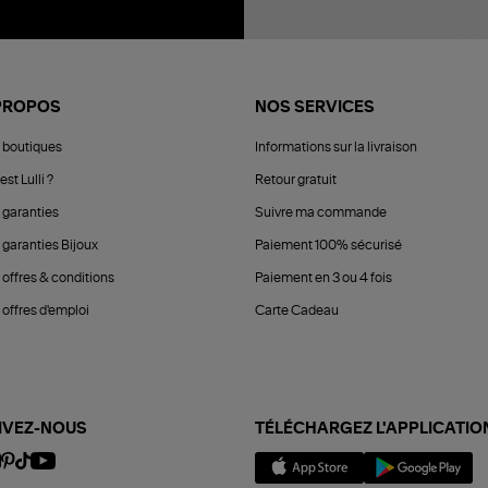
PROPOS
NOS SERVICES
 boutiques
Informations sur la livraison
est Lulli ?
Retour gratuit
 garanties
Suivre ma commande
 garanties Bijoux
Paiement 100% sécurisé
 offres & conditions
Paiement en 3 ou 4 fois
offres d'emploi
Carte Cadeau
IVEZ-NOUS
TÉLÉCHARGEZ L'APPLICATIO