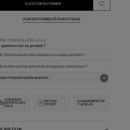
AJOUTER AU PANIER
VOIR DISPONIBILITÉ EN BOUTIQUE
RE CONSEILLÈRE LULLI
 question sur ce produit ?
Cette blouse est-elle adaptée à un usage quotidien ?
Quelles sont les options de lavage pour cette blouse ?
LIVRAISON
RETOUR
PAIEMENT EN
OFFERTE DÈS
OFFERT
3X,4X
150 €
SCRIPTION