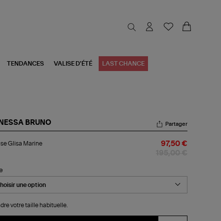
TENDANCES
VALISE D'ÉTÉ
LAST CHANCE
NESSA BRUNO
Partager
ouse
se Glisa Marine
97,50 €
sa
rine
195,00 €
le
dre votre taille habituelle.