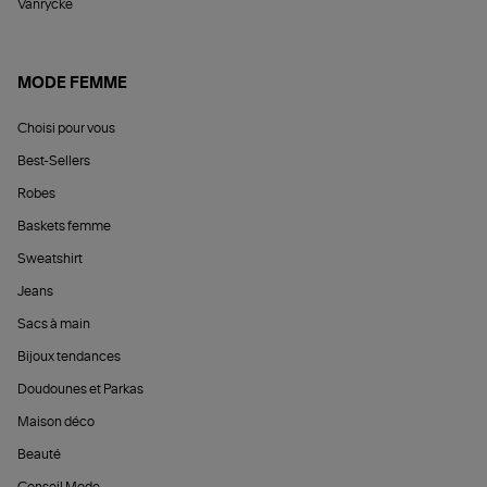
Vanrycke
MODE FEMME
Choisi pour vous
Best-Sellers
Robes
Baskets femme
Sweatshirt
Jeans
Sacs à main
Bijoux tendances
Doudounes et Parkas
Maison déco
Beauté