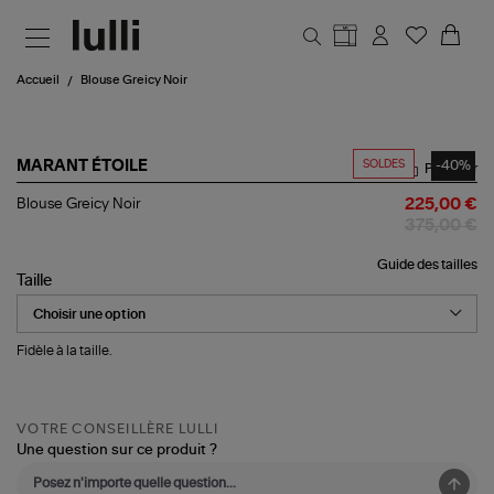
Aller au contenu principal
Accueil
Blouse Greicy Noir
SOLDES
-40%
MARANT ÉTOILE
Partager
Blouse
Blouse Greicy Noir
225,00 €
Greicy
375,00 €
Noir
Guide des tailles
Taille
Fidèle à la taille.
VOTRE CONSEILLÈRE LULLI
Une question sur ce produit ?