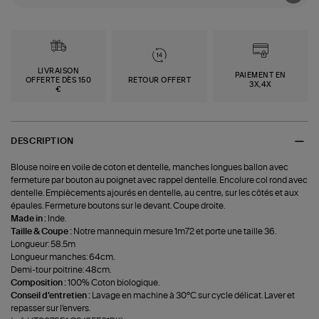
LIVRAISON
PAIEMENT EN
OFFERTE DÈS 150
RETOUR OFFERT
3X,4X
€
DESCRIPTION
Blouse noire en voile de coton et dentelle, manches longues ballon avec
fermeture par bouton au poignet avec rappel dentelle. Encolure col rond avec
dentelle. Empiècements ajourés en dentelle, au centre, sur les côtés et aux
épaules. Fermeture boutons sur le devant. Coupe droite.
Made in :
Inde.
Taille & Coupe :
Notre mannequin mesure 1m72 et porte une taille 36.
Longueur: 58.5m
Longueur manches: 64cm.
Demi-tour poitrine: 48cm.
Composition :
100% Coton biologique.
Conseil d'entretien :
Lavage en machine à 30°C sur cycle délicat. Laver et
repasser sur l'envers.