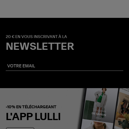
20 € EN VOUS INSCRIVANT À LA
NEWSLETTER
-10% EN TÉLÉCHARGEANT
L'APP LULLI