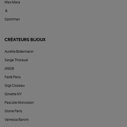
Max Mara
&
Sportmax
CRÉATEURS BIJOUX
Aurélie Bidermann
Serge Thoraval
d1928
Feidt Paris
Gigi Clozeau
Ginette NY
Pascale Monvoisin
Stone Paris
Vanessa Baroni