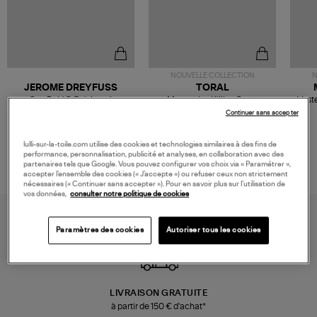
NOUVELLE COLLECTION
N
JEROME DREYFUSS
TORAL
Sac Bobi S Cuir Lamé
Mocassins Killian Sport
Veste
Champagne
Mousse
480,00 €
189,00 €
Continuer sans accepter
lulli-sur-la-toile.com utilise des cookies et technologies similaires à des fins de
performance, personnalisation, publicité et analyses, en collaboration avec des
partenaires tels que Google. Vous pouvez configurer vos choix via « Paramétrer »,
accepter l’ensemble des cookies (« J’accepte ») ou refuser ceux non strictement
nécessaires (« Continuer sans accepter »). Pour en savoir plus sur l’utilisation de
vos données,
consulter notre politique de cookies
Paramètres des cookies
Autoriser tous les cookies
LIVRAISON GRATUITE
à partir de 150 € d'achat*