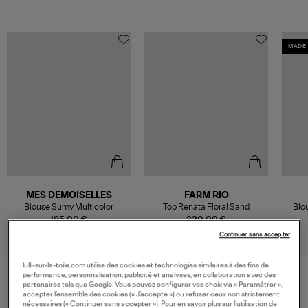
MADE 
MES DEMOISELLES
FARM RIO
Blouse Sumy Multicolor
Top Renata Floral Sand
Blo
195,00 €
220,00 €
Continuer sans accepter
lulli-sur-la-toile.com utilise des cookies et technologies similaires à des fins de
performance, personnalisation, publicité et analyses, en collaboration avec des
partenaires tels que Google. Vous pouvez configurer vos choix via « Paramétrer »,
accepter l’ensemble des cookies (« J’accepte ») ou refuser ceux non strictement
VOS DERNIERS PRODUITS VUS
nécessaires (« Continuer sans accepter »). Pour en savoir plus sur l’utilisation de