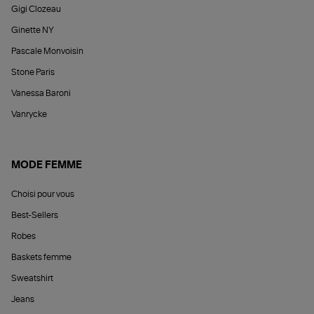
Gigi Clozeau
Ginette NY
Pascale Monvoisin
Stone Paris
Vanessa Baroni
Vanrycke
MODE FEMME
Choisi pour vous
Best-Sellers
Robes
Baskets femme
Sweatshirt
Jeans