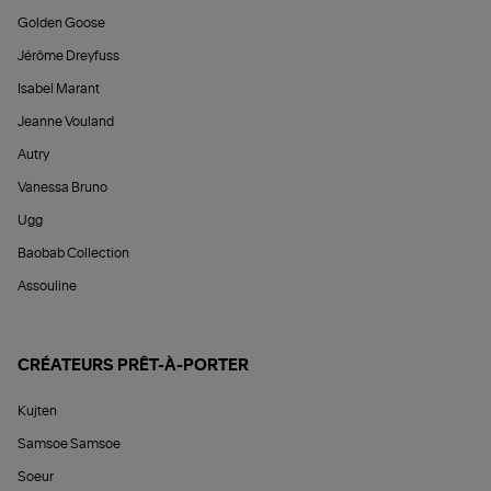
Golden Goose
Jérôme Dreyfuss
Isabel Marant
Jeanne Vouland
Autry
Vanessa Bruno
Ugg
Baobab Collection
Assouline
CRÉATEURS PRÊT-À-PORTER
Kujten
Samsoe Samsoe
Soeur