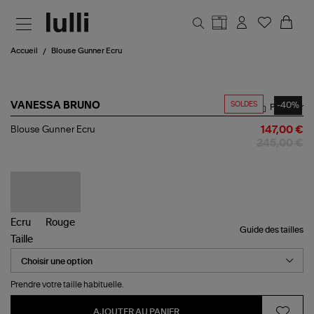
Aller au contenu principal
Accueil
Blouse Gunner Ecru
SOLDES
-40%
VANESSA BRUNO
Partager
Blouse
Blouse Gunner Ecru
147,00 €
Gunner
245,00 €
Ecru
Guide des tailles
Taille
Prendre votre taille habituelle.
AJOUTER AU PANIER