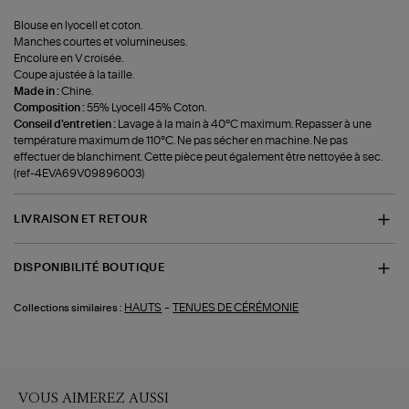
Blouse en lyocell et coton.
Manches courtes et volumineuses.
Encolure en V croisée.
Coupe ajustée à la taille.
Made in :
Chine.
Composition :
55% Lyocell 45% Coton.
Conseil d'entretien :
Lavage à la main à 40°C maximum. Repasser à une
température maximum de 110°C. Ne pas sécher en machine. Ne pas
effectuer de blanchiment. Cette pièce peut également être nettoyée à sec.
(ref-4EVA69V09896003)
LIVRAISON ET RETOUR
DISPONIBILITÉ BOUTIQUE
-
HAUTS
TENUES DE CÉRÉMONIE
Collections similaires :
VOUS AIMEREZ AUSSI