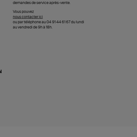
demandes de service après-vente.
Vous pouvez
nous contacter ici
ou par téléphone au 04 91 44 61 67 du lundi
au vendredi de 9h à 18h.
N