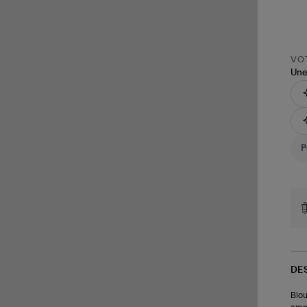
VOT
Une
DE
Blou