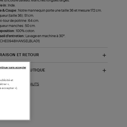
e. Encolure bateau. Manches longues larges.
 in :
Inde.
le & Coupe :
Notre mannequin porte une taille 36 et mesure 172 cm.
ueur (taille 36) : 51 cm.
-tour de poitrine : 64 cm.
ueur manches : 50 cm.
position :
100% coton.
eil d'entretien :
Lavage en machine à 30°.
f-CHE0948HANSELBLA01)
VRAISON ET RETOUR
ntinuer sans accepter
SPONIBILITÉ BOUTIQUE
ublicité et
HAUTS
étrer »,
ections similaires :
s accepter »).