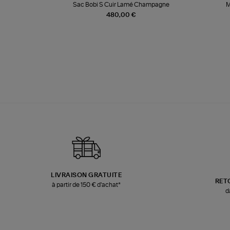
te
Sac Bobi S Cuir Lamé Champagne
M
480,00 €
LIVRAISON GRATUITE
RET
à partir de 150 € d'achat*
d