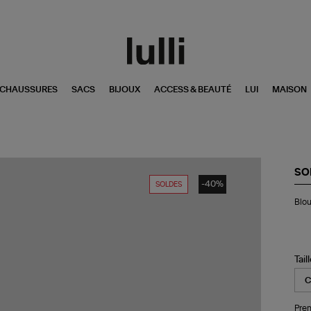
CHAUSSURES
SACS
BIJOUX
ACCESS & BEAUTÉ
LUI
MAISON
SO
-40%
SOLDES
Bl
Blou
Ha
Bla
Tail
Pren