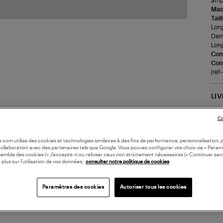
ampl
Made
Tail
Long
Demi
Long
Com
Cons
(re
LI
Co
DI
oile.com utilise des cookies et technologies similaires à des fins de performance, personnalisation, p
collaboration avec des partenaires tels que Google. Vous pouvez configurer vos choix via « Param
Coll
semble des cookies (« J’accepte ») ou refuser ceux non strictement nécessaires (« Continuer san
 plus sur l’utilisation de vos données,
consulter notre politique de cookies
Paramètres des cookies
Autoriser tous les cookies