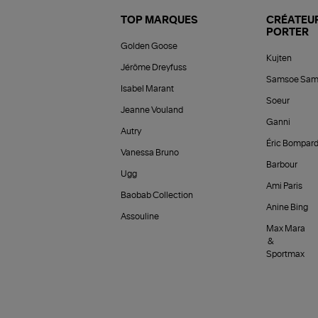
TOP MARQUES
CRÉATEUR
PORTER
Golden Goose
Kujten
Jérôme Dreyfuss
Samsoe Sam
Isabel Marant
Soeur
Jeanne Vouland
Ganni
Autry
Éric Bompar
Vanessa Bruno
Barbour
Ugg
Ami Paris
Baobab Collection
Anine Bing
Assouline
Max Mara
&
Sportmax