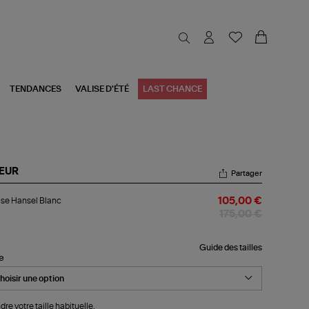
TENDANCES
VALISE D'ÉTÉ
LAST CHANCE
EUR
Partager
ouse
se Hansel Blanc
105,00 €
nsel
nc
175,00 €
Guide des tailles
le
dre votre taille habituelle.