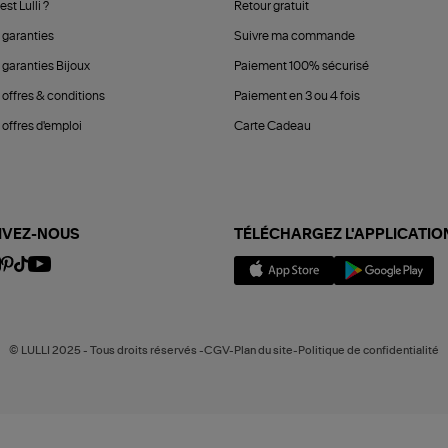
est Lulli ?
Retour gratuit
 garanties
Suivre ma commande
 garanties Bijoux
Paiement 100% sécurisé
 offres & conditions
Paiement en 3 ou 4 fois
offres d'emploi
Carte Cadeau
IVEZ-NOUS
TÉLÉCHARGEZ L'APPLICATIO
© LULLI 2025 - Tous droits réservés -CGV-Plan du site-Politique de confidentialité