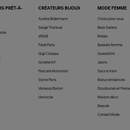
S PRÊT-À-
CRÉATEURS BIJOUX
MODE FEMME
Aurélie Bidermann
Choisi pour vous
Serge Thoraval
Best-Sellers
soe
d1928
Robes
Feidt Paris
Baskets femme
Gigi Clozeau
Sweatshirt
d
Ginette NY
Jeans
Pascale Monvoisin
Sacs à main
Stone Paris
Bijoux tendances
Vanessa Baroni
Doudounes et Parka
Vanrycke
Maison déco
Beauté
Conseil Mode