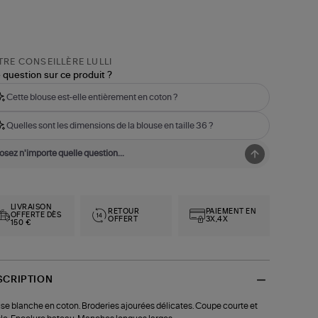
RE CONSEILLÈRE LULLI
 question sur ce produit ?
Cette blouse est-elle entièrement en coton ?
Quelles sont les dimensions de la blouse en taille 36 ?
LIVRAISON
RETOUR
PAIEMENT EN
OFFERTE DÈS
OFFERT
3X,4X
150 €
SCRIPTION
se blanche en coton. Broderies ajourées délicates. Coupe courte et