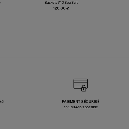
e
Baskets 740 Sea Salt
Veste
120,00 €
3/5
PAIEMENT SÉCURISÉ
en 3 ou 4 fois possible