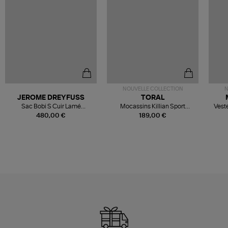
NOUVELLE COLLECTION
N
JEROME DREYFUSS
TORAL
Sac Bobi S Cuir Lamé
Mocassins Killian Sport
Veste
Champagne
Mousse
480,00 €
189,00 €