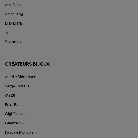
Ami Paris
Anine Bing
Max Mara
&
Sportmax
CRÉATEURS BIJOUX
Aurélie Bidermann
Serge Thoraval
d1928
Feidt Paris
Gigi Clozeau
Ginette NY
Pascale Monvoisin