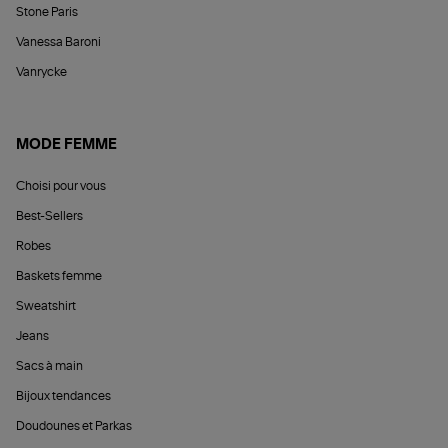
Stone Paris
Vanessa Baroni
Vanrycke
MODE FEMME
Choisi pour vous
Best-Sellers
Robes
Baskets femme
Sweatshirt
Jeans
Sacs à main
Bijoux tendances
Doudounes et Parkas