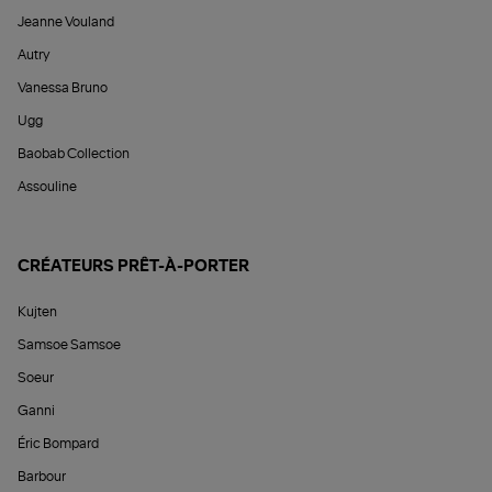
Jeanne Vouland
Autry
Vanessa Bruno
Ugg
Baobab Collection
Assouline
CRÉATEURS PRÊT-À-PORTER
Kujten
Samsoe Samsoe
Soeur
Ganni
Éric Bompard
Barbour