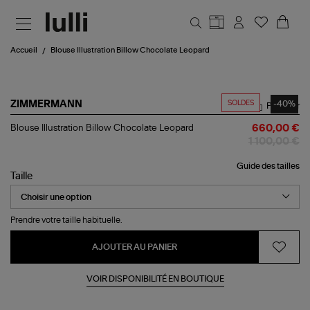
Aller au contenu principal
Accueil
Blouse Illustration Billow Chocolate Leopard
SOLDES
-40%
ZIMMERMANN
Partager
Blouse
Blouse Illustration Billow Chocolate Leopard
660,00 €
Illustration
1 100,00 €
Billow
Chocolate
Guide des tailles
Leopard
Taille
Prendre votre taille habituelle.
AJOUTER AU PANIER
VOIR DISPONIBILITÉ EN BOUTIQUE