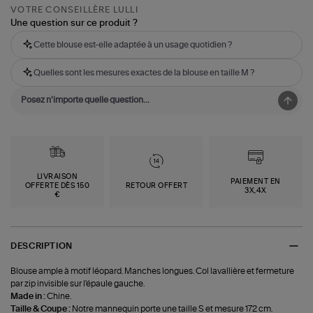
VOTRE CONSEILLÈRE LULLI
Une question sur ce produit ?
Cette blouse est-elle adaptée à un usage quotidien ?
Quelles sont les mesures exactes de la blouse en taille M ?
LIVRAISON
PAIEMENT EN
OFFERTE DÈS 150
RETOUR OFFERT
3X,4X
€
DESCRIPTION
Blouse ample à motif léopard. Manches longues. Col lavallière et fermeture
par zip invisible sur l'épaule gauche.
Made in :
Chine.
Taille & Coupe :
Notre mannequin porte une taille S et mesure 172 cm.