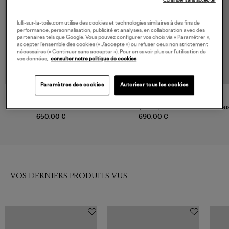
Continuer sans accepter
lulli-sur-la-toile.com utilise des cookies et technologies similaires à des fins de
performance, personnalisation, publicité et analyses, en collaboration avec des
partenaires tels que Google. Vous pouvez configurer vos choix via « Paramétrer »,
accepter l’ensemble des cookies (« J’accepte ») ou refuser ceux non strictement
nécessaires (« Continuer sans accepter »). Pour en savoir plus sur l’utilisation de
vos données,
consulter notre politique de cookies
Paramètres des cookies
Autoriser tous les cookies
ZIMMERMANN
ISABEL MARANT
Blouse Coffee Safari
Top Fedry Ecru
Blou
650,00 €
690,00 €
VOS DERNIERS PRODUITS VUS