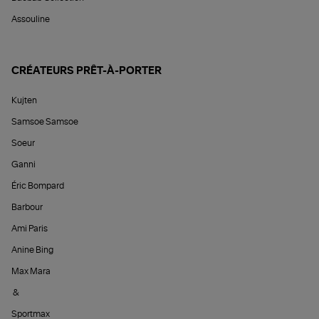
Assouline
CRÉATEURS PRÊT-À-PORTER
Kujten
Samsoe Samsoe
Soeur
Ganni
Éric Bompard
Barbour
Ami Paris
Anine Bing
Max Mara
&
Sportmax