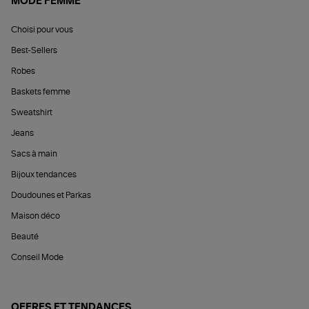
MODE FEMME
Choisi pour vous
Best-Sellers
Robes
Baskets femme
Sweatshirt
Jeans
Sacs à main
Bijoux tendances
Doudounes et Parkas
Maison déco
Beauté
Conseil Mode
OFFRES ET TENDANCES