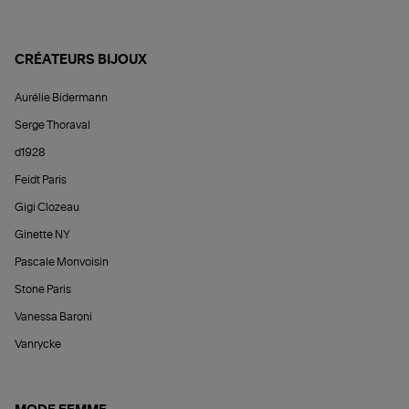
CRÉATEURS BIJOUX
Aurélie Bidermann
Serge Thoraval
d1928
Feidt Paris
Gigi Clozeau
Ginette NY
Pascale Monvoisin
Stone Paris
Vanessa Baroni
Vanrycke