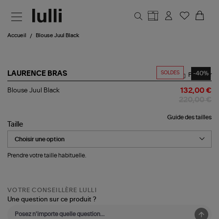
Aller au contenu principal
Accueil
Blouse Juul Black
SOLDES
-40%
LAURENCE BRAS
Partager
Blouse
Blouse Juul Black
132,00 €
Juul
220,00 €
Black
Guide des tailles
Taille
Prendre votre taille habituelle.
VOTRE CONSEILLÈRE LULLI
Une question sur ce produit ?