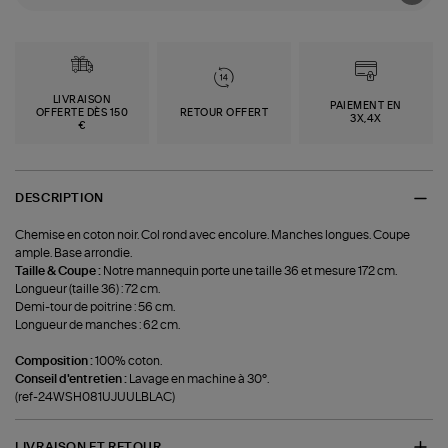
LIVRAISON
PAIEMENT EN
OFFERTE DÈS 150
RETOUR OFFERT
3X,4X
€
DESCRIPTION
Chemise en coton noir. Col rond avec encolure. Manches longues. Coupe
ample. Base arrondie.
Taille & Coupe :
Notre mannequin porte une taille 36 et mesure 172 cm.
Longueur (taille 36) : 72 cm.
Demi-tour de poitrine : 56 cm.
Longueur de manches : 62 cm.
Composition :
100% coton.
Conseil d'entretien :
Lavage en machine à 30°.
(ref-24WSH081UJUULBLAC)
LIVRAISON ET RETOUR