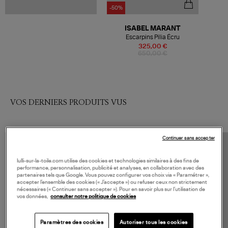
-50%
ISABEL MARANT
Escarpins Pilia Écru
325,00 €
650,00 €
VOS DERNIERS PRODUITS VUS
Continuer sans accepter
lulli-sur-la-toile.com utilise des cookies et technologies similaires à des fins de
performance, personnalisation, publicité et analyses, en collaboration avec des
partenaires tels que Google. Vous pouvez configurer vos choix via « Paramétrer »,
accepter l’ensemble des cookies (« J’accepte ») ou refuser ceux non strictement
nécessaires (« Continuer sans accepter »). Pour en savoir plus sur l’utilisation de
vos données,
consulter notre politique de cookies
Paramètres des cookies
Autoriser tous les cookies