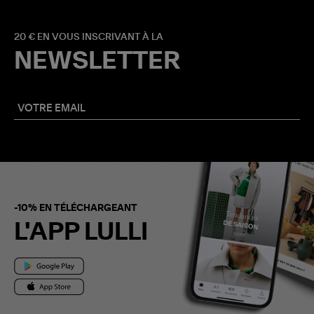
20 € EN VOUS INSCRIVANT À LA
NEWSLETTER
-10% EN TÉLÉCHARGEANT
L'APP LULLI