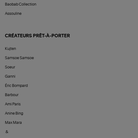
Baobab Collection
Assouline
CRÉATEURS PRÊT-À-PORTER
Kujten
Samsoe Samsoe
Soeur
Ganni
Éric Bompard
Barbour
Ami Paris
Anine Bing
Max Mara
&