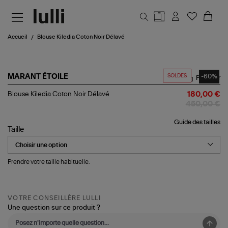
Aller au contenu principal
Accueil
Blouse Kiledia Coton Noir Délavé
SOLDES
-60%
MARANT ÉTOILE
Partager
Blouse
Blouse Kiledia Coton Noir Délavé
180,00 €
Kiledia
450,00 €
Coton
Noir
Guide des tailles
Délavé
Taille
Prendre votre taille habituelle.
VOTRE CONSEILLÈRE LULLI
Une question sur ce produit ?