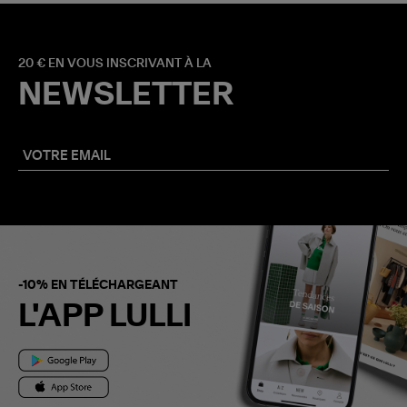
20 € EN VOUS INSCRIVANT À LA
NEWSLETTER
-10% EN TÉLÉCHARGEANT
L'APP LULLI