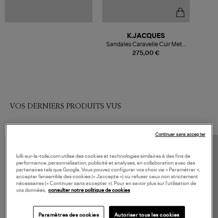
K.JACQUES
Sandales Caravelle Cuir Metyl
Champa
275,00 €
VOS DERNIERS PRODUITS VUS
Continuer sans accepter
lulli-sur-la-toile.com utilise des cookies et technologies similaires à des fins de
performance, personnalisation, publicité et analyses, en collaboration avec des
partenaires tels que Google. Vous pouvez configurer vos choix via « Paramétrer »,
accepter l’ensemble des cookies (« J’accepte ») ou refuser ceux non strictement
nécessaires (« Continuer sans accepter »). Pour en savoir plus sur l’utilisation de
vos données,
consulter notre politique de cookies
Paramètres des cookies
Autoriser tous les cookies