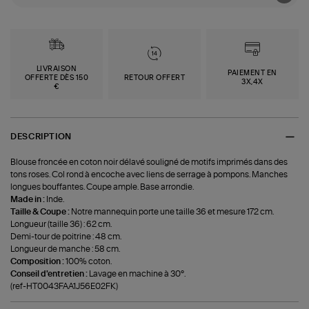
LIVRAISON
PAIEMENT EN
OFFERTE DÈS 150
RETOUR OFFERT
3X,4X
€
DESCRIPTION
Blouse froncée en coton noir délavé souligné de motifs imprimés dans des
tons roses. Col rond à encoche avec liens de serrage à pompons. Manches
longues bouffantes. Coupe ample. Base arrondie.
Made in :
Inde.
Taille & Coupe :
Notre mannequin porte une taille 36 et mesure 172 cm.
Longueur (taille 36) : 62 cm.
Demi-tour de poitrine : 48 cm.
Longueur de manche : 58 cm.
Composition :
100% coton.
Conseil d'entretien :
Lavage en machine à 30°.
(ref-HT0043FAA1J56E02FK)