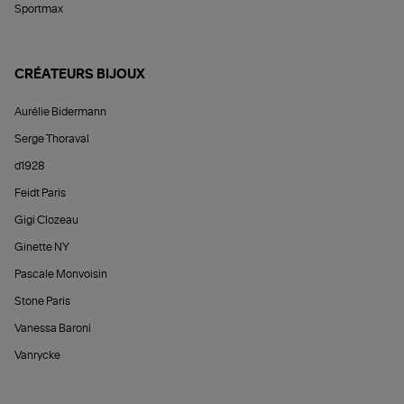
Sportmax
CRÉATEURS BIJOUX
Aurélie Bidermann
Serge Thoraval
d1928
Feidt Paris
Gigi Clozeau
Ginette NY
Pascale Monvoisin
Stone Paris
Vanessa Baroni
Vanrycke