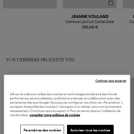
JEANNE VOULAND
Ceinture Loli Cuir Camel Doré
Co
130,00 €
VOS DERNIERS PRODUITS VUS
Continuer sans accepter
lulli-sur-la-toile.com utilise des cookies et technologies similaires à des fins de
performance, personnalisation, publicité et analyses, en collaboration avec des
partenaires tels que Google. Vous pouvez configurer vos choix via « Paramétrer »,
accepter l’ensemble des cookies (« J’accepte ») ou refuser ceux non strictement
nécessaires (« Continuer sans accepter »). Pour en savoir plus sur l’utilisation de
vos données,
consulter notre politique de cookies
Paramètres des cookies
Autoriser tous les cookies