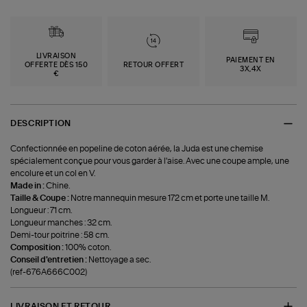
LIVRAISON
PAIEMENT EN
OFFERTE DÈS 150
RETOUR OFFERT
3X,4X
€
DESCRIPTION
Confectionnée en popeline de coton aérée, la Juda est une chemise
spécialement conçue pour vous garder à l'aise. Avec une coupe ample, une
encolure et un col en V.
Made in :
Chine.
Taille & Coupe :
Notre mannequin mesure 172 cm et porte une taille M.
Longueur : 71 cm.
Longueur manches : 32 cm.
Demi-tour poitrine : 58 cm.
Composition :
100% coton.
Conseil d'entretien :
Nettoyage a sec.
(ref-676A666C002)
LIVRAISON ET RETOUR