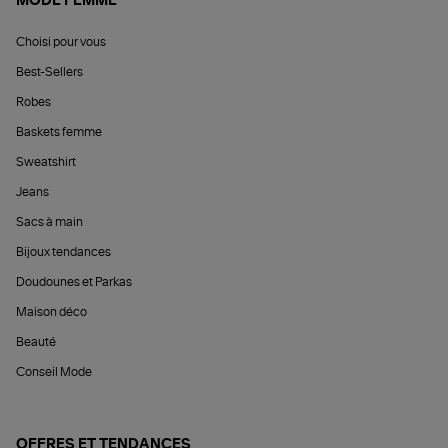
MODE FEMME
Choisi pour vous
Best-Sellers
Robes
Baskets femme
Sweatshirt
Jeans
Sacs à main
Bijoux tendances
Doudounes et Parkas
Maison déco
Beauté
Conseil Mode
OFFRES ET TENDANCES