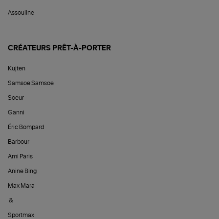
Assouline
CRÉATEURS PRÊT-À-PORTER
Kujten
Samsoe Samsoe
Soeur
Ganni
Éric Bompard
Barbour
Ami Paris
Anine Bing
Max Mara
&
Sportmax