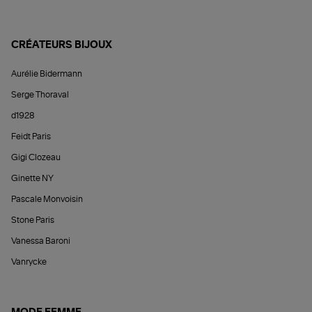
CRÉATEURS BIJOUX
Aurélie Bidermann
Serge Thoraval
d1928
Feidt Paris
Gigi Clozeau
Ginette NY
Pascale Monvoisin
Stone Paris
Vanessa Baroni
Vanrycke