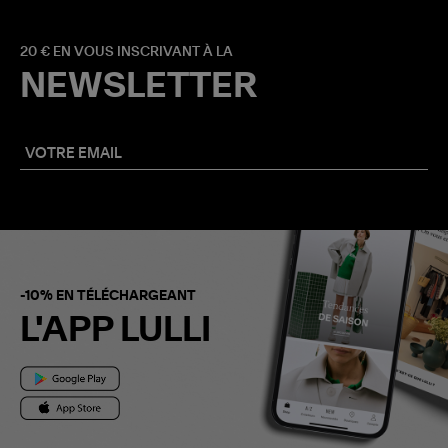
20 € EN VOUS INSCRIVANT À LA
NEWSLETTER
-10% EN TÉLÉCHARGEANT
L'APP LULLI