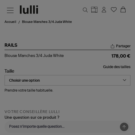
Aller au contenu principal
Accueil
Blouse Manches 3/4 Juda White
RAILS
Partager
Blouse
Blouse Manches 3/4 Juda White
178,00 €
Manches
3/4
Guide des tailles
Juda
Taille
White
Prendre votre taille habituelle.
VOTRE CONSEILLÈRE LULLI
Une question sur ce produit ?