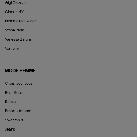
Gigi Clozeau
Ginette NY
Pascale Monvoisin
Stone Paris
Vanessa Baroni
Vanrycke
MODE FEMME
Choisi pour vous
Best-Sellers
Robes
Baskets femme
Sweatshirt
Jeans