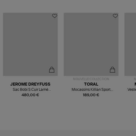
NOUVELLE COLLECTION
N
JEROME DREYFUSS
TORAL
Sac Bobi S Cuir Lamé
Mocassins Killian Sport
Veste
Champagne
Mousse
480,00 €
189,00 €