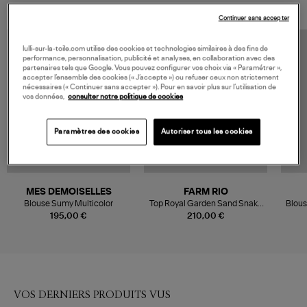
Continuer sans accepter
lulli-sur-la-toile.com utilise des cookies et technologies similaires à des fins de
performance, personnalisation, publicité et analyses, en collaboration avec des
partenaires tels que Google. Vous pouvez configurer vos choix via « Paramétrer »,
accepter l’ensemble des cookies (« J’accepte ») ou refuser ceux non strictement
nécessaires (« Continuer sans accepter »). Pour en savoir plus sur l’utilisation de
vos données,
consulter notre politique de cookies
Paramètres des cookies
Autoriser tous les cookies
MES DEMOISELLES
FARM RIO
Blouse Sumy Multicolor
Top Royal Garden Sand Snake
Blous
Scarves Black
195,00 €
210,00 €
VOS DERNIERS PRODUITS VUS