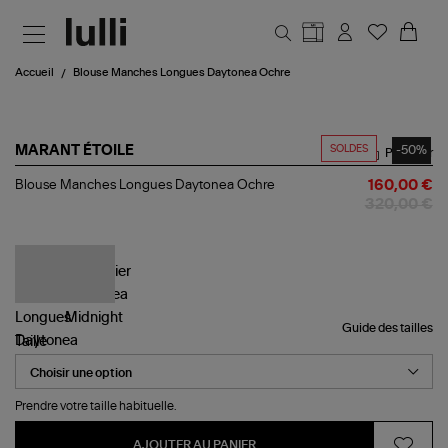
Aller au contenu principal
Accueil
Blouse Manches Longues Daytonea Ochre
SOLDES
-50%
MARANT ÉTOILE
Partager
Blouse
Blouse Manches Longues Daytonea Ochre
160,00 €
Manches
320,00 €
Longues
Daytonea
Ochre
Guide des tailles
Taille
Prendre votre taille habituelle.
AJOUTER AU PANIER