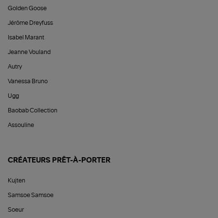
Golden Goose
Jérôme Dreyfuss
Isabel Marant
Jeanne Vouland
Autry
Vanessa Bruno
Ugg
Baobab Collection
Assouline
CRÉATEURS PRÊT-À-PORTER
Kujten
Samsoe Samsoe
Soeur