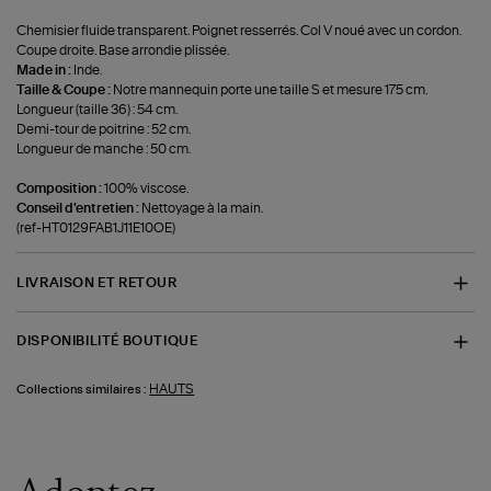
Chemisier fluide transparent. Poignet resserrés. Col V noué avec un cordon.
Coupe droite. Base arrondie plissée.
Made in :
Inde.
Taille & Coupe :
Notre mannequin porte une taille S et mesure 175 cm.
Longueur (taille 36) : 54 cm.
Demi-tour de poitrine : 52 cm.
Longueur de manche : 50 cm.
Composition :
100% viscose.
Conseil d'entretien :
Nettoyage à la main.
(ref-HT0129FAB1J11E10OE)
LIVRAISON ET RETOUR
DISPONIBILITÉ BOUTIQUE
HAUTS
Collections similaires :