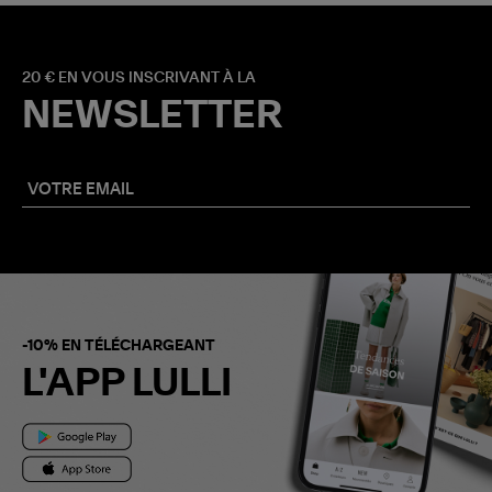
20 € EN VOUS INSCRIVANT À LA
NEWSLETTER
-10% EN TÉLÉCHARGEANT
L'APP LULLI