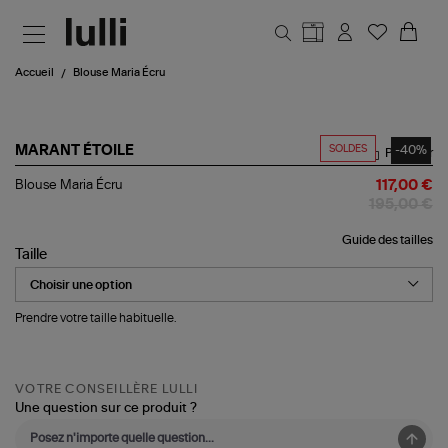
Aller au contenu principal
Accueil
Blouse Maria Écru
SOLDES
-40%
MARANT ÉTOILE
Partager
Blouse
Blouse Maria Écru
117,00 €
Maria
195,00 €
Écru
Guide des tailles
Taille
Prendre votre taille habituelle.
VOTRE CONSEILLÈRE LULLI
Une question sur ce produit ?