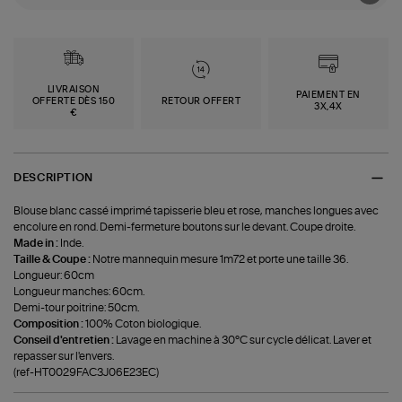
LIVRAISON
PAIEMENT EN
OFFERTE DÈS 150
RETOUR OFFERT
3X,4X
€
DESCRIPTION
Blouse blanc cassé imprimé tapisserie bleu et rose, manches longues avec
encolure en rond. Demi-fermeture boutons sur le devant. Coupe droite.
Made in :
Inde.
Taille & Coupe :
Notre mannequin mesure 1m72 et porte une taille 36.
Longueur: 60cm
Longueur manches: 60cm.
Demi-tour poitrine: 50cm.
Composition :
100% Coton biologique.
Conseil d'entretien :
Lavage en machine à 30°C sur cycle délicat. Laver et
repasser sur l'envers.
(ref-HT0029FAC3J06E23EC)