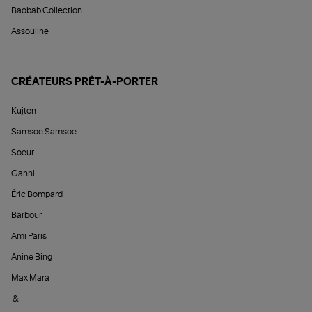
Baobab Collection
Assouline
CRÉATEURS PRÊT-À-PORTER
Kujten
Samsoe Samsoe
Soeur
Ganni
Éric Bompard
Barbour
Ami Paris
Anine Bing
Max Mara
&