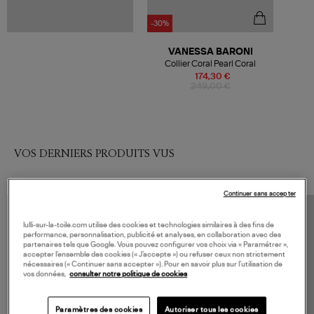
-30%
VANESSA BARONI
Collier Coral Pearl Coral
174,30 €
249,00 €
VOS DERNIERS PRODUITS VUS
Continuer sans accepter
lulli-sur-la-toile.com utilise des cookies et technologies similaires à des fins de
performance, personnalisation, publicité et analyses, en collaboration avec des
partenaires tels que Google. Vous pouvez configurer vos choix via « Paramétrer »,
accepter l’ensemble des cookies (« J’accepte ») ou refuser ceux non strictement
nécessaires (« Continuer sans accepter »). Pour en savoir plus sur l’utilisation de
vos données,
consulter notre politique de cookies
Paramètres des cookies
Autoriser tous les cookies