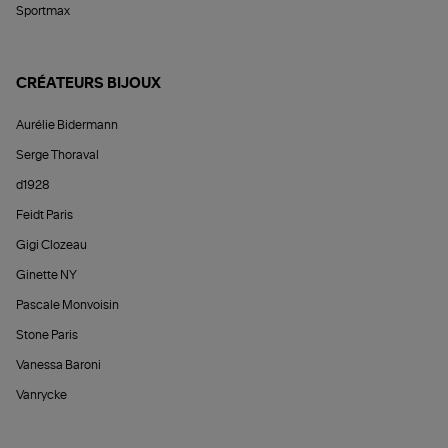
Sportmax
CRÉATEURS BIJOUX
Aurélie Bidermann
Serge Thoraval
d1928
Feidt Paris
Gigi Clozeau
Ginette NY
Pascale Monvoisin
Stone Paris
Vanessa Baroni
Vanrycke