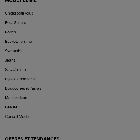
MODE FEMME
Choisi pour vous
Best-Sellers
Robes
Baskets femme
Sweatshirt
Jeans
Sacs à main
Bijoux tendances
Doudounes et Parkas
Maison déco
Beauté
Conseil Mode
OFFRES ET TENDANCES