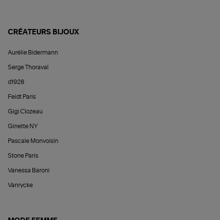
CRÉATEURS BIJOUX
Aurélie Bidermann
Serge Thoraval
d1928
Feidt Paris
Gigi Clozeau
Ginette NY
Pascale Monvoisin
Stone Paris
Vanessa Baroni
Vanrycke