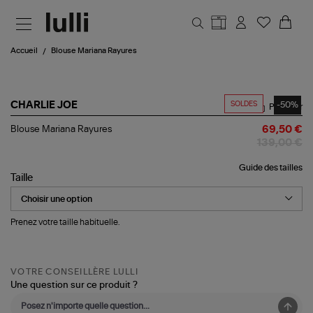
Aller au contenu principal
Accueil
Blouse Mariana Rayures
SOLDES
-50%
CHARLIE JOE
Partager
Blouse
Blouse Mariana Rayures
69,50 €
Mariana
139,00 €
Rayures
Guide des tailles
Taille
Prenez votre taille habituelle.
VOTRE CONSEILLÈRE LULLI
Une question sur ce produit ?