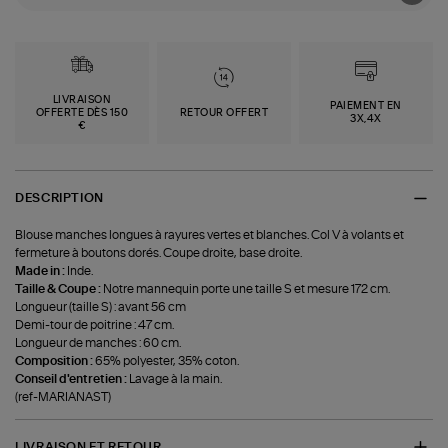
LIVRAISON
PAIEMENT EN
OFFERTE DÈS 150
RETOUR OFFERT
3X,4X
€
DESCRIPTION
Blouse manches longues à rayures vertes et blanches. Col V à volants et
fermeture à boutons dorés. Coupe droite, base droite.
Made in :
Inde.
Taille & Coupe :
Notre mannequin porte une taille S et mesure 172 cm.
Longueur (taille S) : avant 56 cm
Demi-tour de poitrine : 47 cm.
Longueur de manches : 60 cm.
Composition :
65% polyester, 35% coton.
Conseil d'entretien :
Lavage à la main.
(ref-MARIANAST)
LIVRAISON ET RETOUR