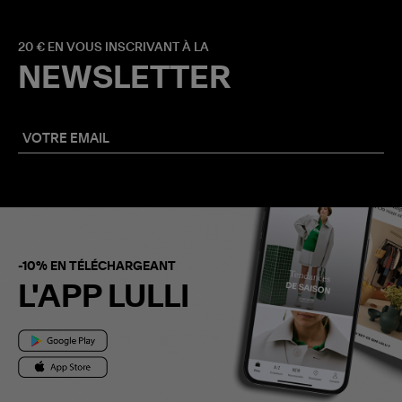
20 € EN VOUS INSCRIVANT À LA
NEWSLETTER
-10% EN TÉLÉCHARGEANT
L'APP LULLI