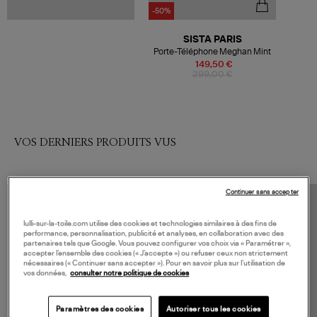
-50%
SISTA PARIS
Porte-Téléphone Meghan Mint
149,50 €
299,00 €
VOS DERNIERS PRODUITS VUS
Continuer sans accepter
lulli-sur-la-toile.com utilise des cookies et technologies similaires à des fins de
performance, personnalisation, publicité et analyses, en collaboration avec des
partenaires tels que Google. Vous pouvez configurer vos choix via « Paramétrer »,
accepter l’ensemble des cookies (« J’accepte ») ou refuser ceux non strictement
nécessaires (« Continuer sans accepter »). Pour en savoir plus sur l’utilisation de
vos données,
consulter notre politique de cookies
Paramètres des cookies
Autoriser tous les cookies