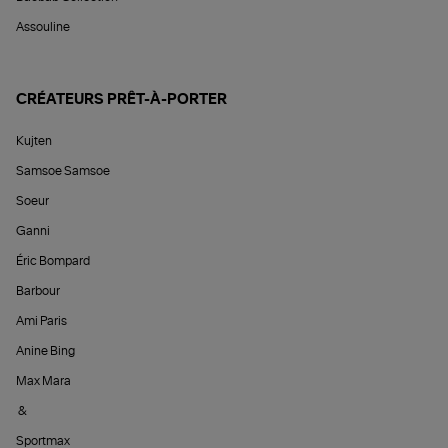
Assouline
CRÉATEURS PRÊT-À-PORTER
Kujten
Samsoe Samsoe
Soeur
Ganni
Éric Bompard
Barbour
Ami Paris
Anine Bing
Max Mara
&
Sportmax