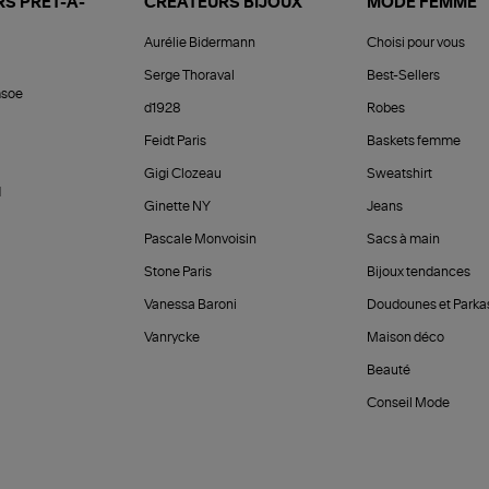
S PRÊT-À-
CRÉATEURS BIJOUX
MODE FEMME
Aurélie Bidermann
Choisi pour vous
Serge Thoraval
Best-Sellers
soe
d1928
Robes
Feidt Paris
Baskets femme
Gigi Clozeau
Sweatshirt
d
Ginette NY
Jeans
Pascale Monvoisin
Sacs à main
Stone Paris
Bijoux tendances
Vanessa Baroni
Doudounes et Parka
Vanrycke
Maison déco
Beauté
Conseil Mode