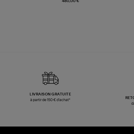
480,00 €
LIVRAISON GRATUITE
RET
à partir de 150 € d'achat*
d