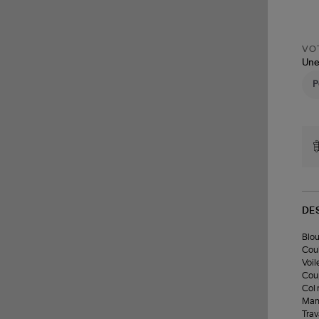
VOT
Une
DE
Blou
Coul
Voil
Coup
Col 
Manc
Trav