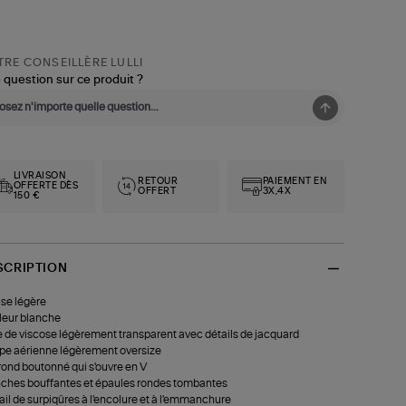
RE CONSEILLÈRE LULLI
 question sur ce produit ?
LIVRAISON
RETOUR
PAIEMENT EN
OFFERTE DÈS
OFFERT
3X,4X
150 €
SCRIPTION
se légère
eur blanche
e de viscose légèrement transparent avec détails de jacquard
e aérienne légèrement oversize
rond boutonné qui s'ouvre en V
hes bouffantes et épaules rondes tombantes
ail de surpiqûres à l'encolure et à l'emmanchure