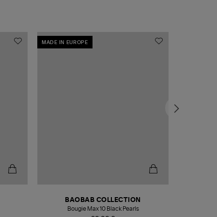
MADE IN EUROPE
MADE IN EU
BAOBAB COLLECTION
Bougie Max 10 Black Pearls
Paréo Fou