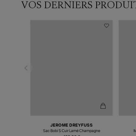
VOS DERNIERS PRODUI
T
JEROME DREYFUSS
k
Sac Bobi S Cuir Lamé Champagne
M