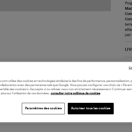
Poig
Made
Com
Cons
temp
effe
(ref
LI
DI
Co
Coll
oile.com utilise des cookies et technologies similaires à des fins de performance, personnalisation, p
collaboration avec des partenaires tels que Google. Vous pouvez configurer vos choix via « Param
semble des cookies (« J’accepte ») ou refuser ceux non strictement nécessaires (« Continuer san
 plus sur l’utilisation de vos données,
consulter notre politique de cookies
Paramètres des cookies
Autoriser tous les cookies