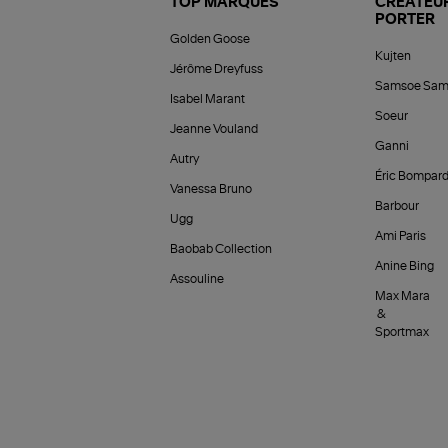
TOP MARQUES
CRÉATEUR
PORTER
Golden Goose
Kujten
Jérôme Dreyfuss
Samsoe Sam
Isabel Marant
Soeur
Jeanne Vouland
Ganni
Autry
Éric Bompar
Vanessa Bruno
Barbour
Ugg
Ami Paris
Baobab Collection
Anine Bing
Assouline
Max Mara
&
Sportmax