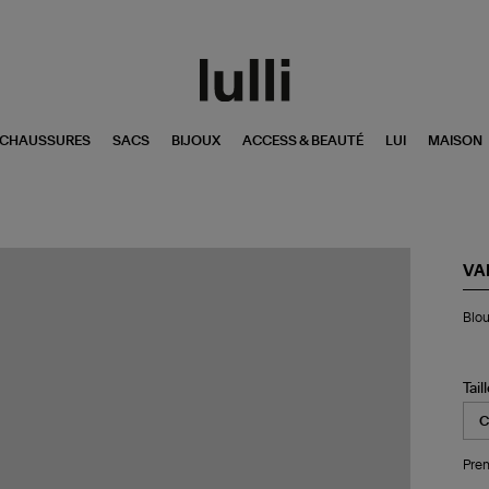
CHAUSSURES
SACS
BIJOUX
ACCESS & BEAUTÉ
LUI
MAISON
VA
Bl
Blou
Ni
Bla
Tail
Pren