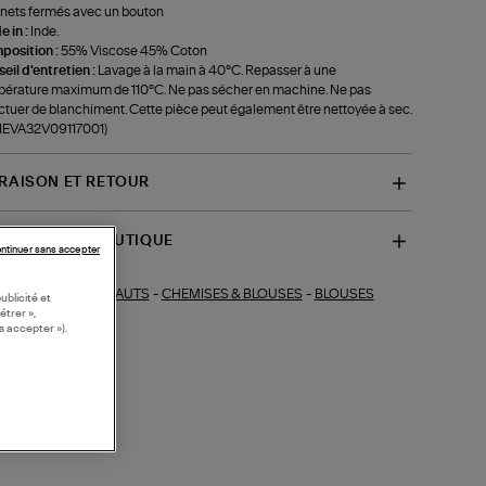
nets fermés avec un bouton
 in :
Inde.
position :
55% Viscose 45% Coton
eil d'entretien :
Lavage à la main à 40°C. Repasser à une
érature maximum de 110°C. Ne pas sécher en machine. Ne pas
ctuer de blanchiment. Cette pièce peut également être nettoyée à sec.
-1EVA32V09117001)
VRAISON ET RETOUR
SPONIBILITÉ BOUTIQUE
ntinuer sans accepter
HAUTS
-
CHEMISES & BLOUSES
-
BLOUSES
ections similaires :
ublicité et
étrer »,
s accepter »).