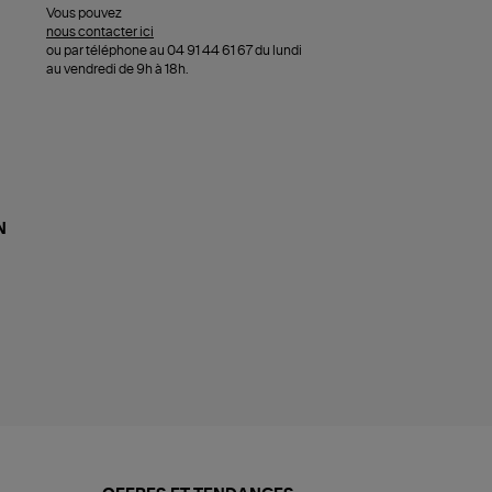
Vous pouvez
nous contacter ici
ou par téléphone au 04 91 44 61 67 du lundi
au vendredi de 9h à 18h.
N