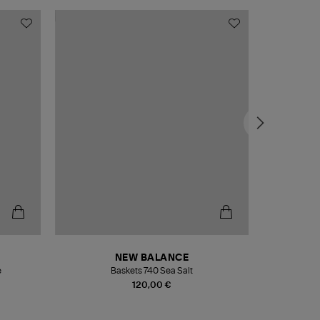
NEW BALANCE
e
Baskets 740 Sea Salt
Veste
120,00 €