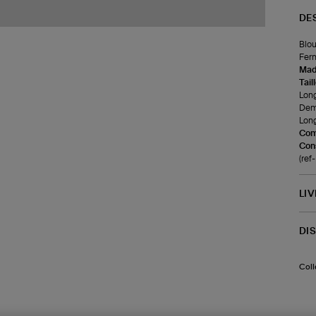
DE
Blou
Ferm
Made
Tail
Long
Demi
Long
Com
Cons
(re
LI
DI
Coll