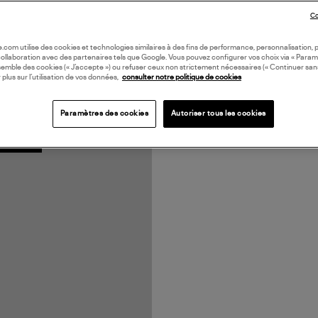
Co
oile.com utilise des cookies et technologies similaires à des fins de performance, personnalisation, p
collaboration avec des partenaires tels que Google. Vous pouvez configurer vos choix via « Param
semble des cookies (« J’accepte ») ou refuser ceux non strictement nécessaires (« Continuer san
 plus sur l’utilisation de vos données,
consulter notre politique de cookies
Paramètres des cookies
Autoriser tous les cookies
N EUROPE