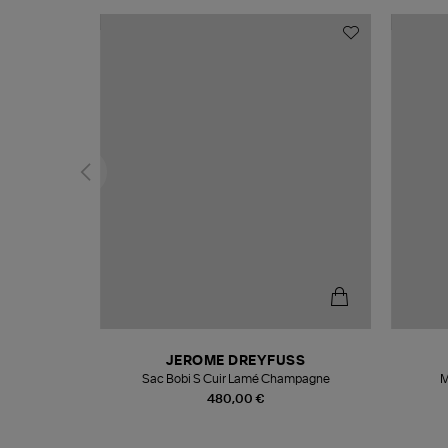
N
JEROME DREYFUSS
te
Sac Bobi S Cuir Lamé Champagne
M
480,00 €