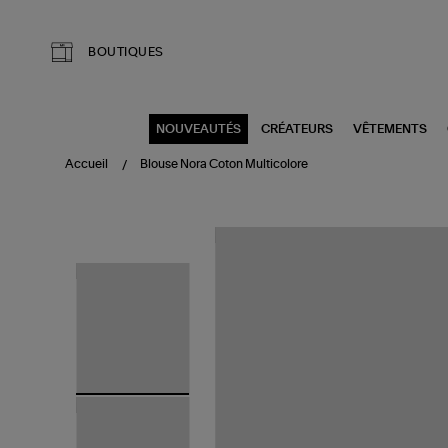
Aller au contenu principal
BOUTIQUES
NOUVEAUTÉS
CRÉATEURS
VÊTEMENTS
Accueil
Blouse Nora Coton Multicolore