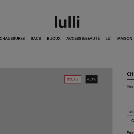
CHAUSSURES
SACS
BIJOUX
ACCESS & BEAUTÉ
LUI
MAISON
CH
-60%
SOLDES
Bl
Blou
No
Co
Mul
Tail
Pren