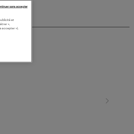
ntinuer sans accepter
ublicité et
étrer »,
s accepter »).