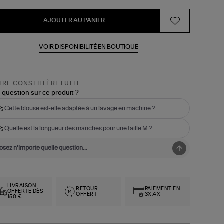
AJOUTER AU PANIER
VOIR DISPONIBILITÉ EN BOUTIQUE
RE CONSEILLÈRE LULLI
 question sur ce produit ?
Cette blouse est-elle adaptée à un lavage en machine ?
Quelle est la longueur des manches pour une taille M ?
LIVRAISON
RETOUR
PAIEMENT EN
OFFERTE DÈS
OFFERT
3X,4X
150 €