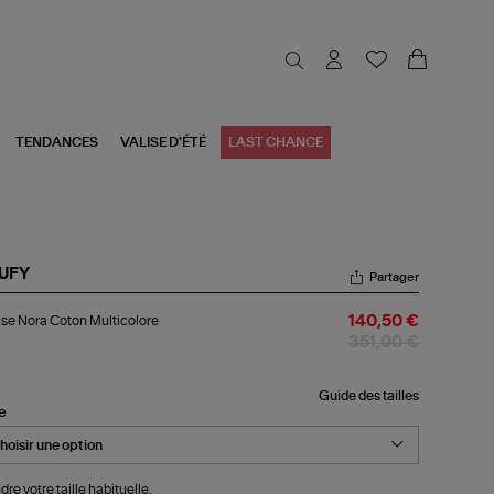
TENDANCES
VALISE D'ÉTÉ
LAST CHANCE
UFY
Partager
ouse
se Nora Coton Multicolore
140,50 €
ra
ton
351,00 €
ticolore
Guide des tailles
le
dre votre taille habituelle.