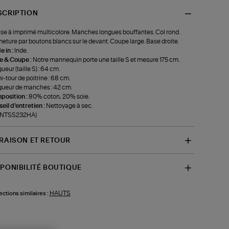
SCRIPTION
se à imprimé multicolore. Manches longues bouffantes. Col rond.
eture par boutons blancs sur le devant. Coupe large. Base droite.
 in :
Inde.
le & Coupe :
Notre mannequin porte une taille S et mesure 175 cm.
ueur (taille S) : 64 cm.
-tour de poitrine : 68 cm.
ueur de manches : 42 cm.
position :
80% coton, 20% soie.
eil d'entretien :
Nettoyage à sec.
f-NTSS232HA)
VRAISON ET RETOUR
SPONIBILITÉ BOUTIQUE
HAUTS
ections similaires :