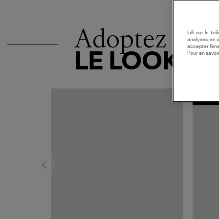
Adoptez
lulli-sur-la-t
analyses, en 
accepter l’en
LE LOOK
Pour en savoir
MADE I